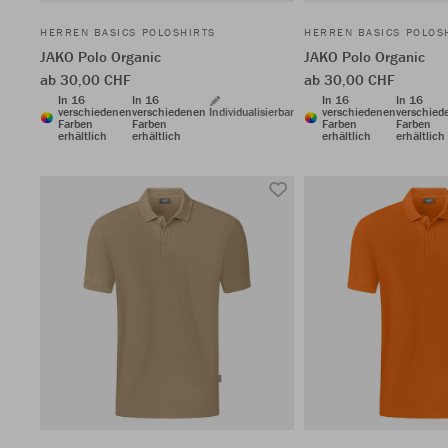
HERREN BASICS POLOSHIRTS
HERREN BASICS POLOS
JAKO Polo Organic
JAKO Polo Organic
ab 30,00 CHF
ab 30,00 CHF
In 16
In 16
In 16
In 16
verschiedenen
verschiedenen
Individualisierbar
verschiedenen
verschied
Farben
Farben
Farben
Farben
erhältlich
erhältlich
erhältlich
erhältlich