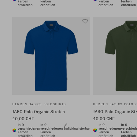
Farben
Farben
Farben
Farben
erhältlich
erhältlich
erhältlich
erhältlich
HERREN BASICS POLOSHIRTS
HERREN BASICS POLOS
JAKO Polo Organic Stretch
JAKO Polo Organic St
40,00 CHF
40,00 CHF
In 9
In 9
In 9
In 9
verschiedenen
verschiedenen
Individualisierbar
verschiedenen
verschied
Farben
Farben
Farben
Farben
erhältlich
erhältlich
erhältlich
erhältlich