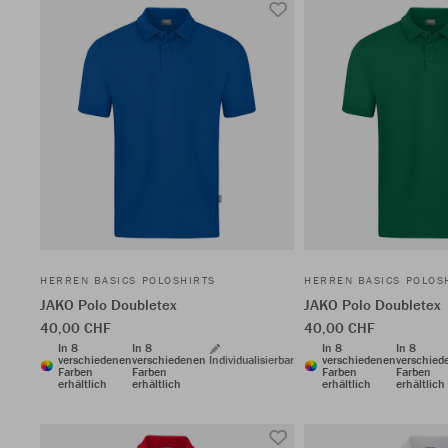
HERREN BASICS POLOSHIRTS
HERREN BASICS POLOS
JAKO Polo Doubletex
JAKO Polo Doubletex
40,00 CHF
40,00 CHF
In 8
In 8
In 8
In 8
verschiedenen
verschiedenen
Individualisierbar
verschiedenen
verschied
Farben
Farben
Farben
Farben
erhältlich
erhältlich
erhältlich
erhältlich