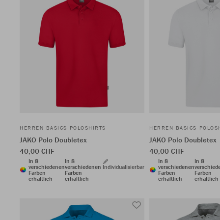
HERREN BASICS POLOSHIRTS
HERREN BASICS POLOS
JAKO Polo Doubletex
JAKO Polo Doubletex
40,00 CHF
40,00 CHF
In 8
In 8
In 8
In 8
verschiedenen
verschiedenen
Individualisierbar
verschiedenen
verschied
Farben
Farben
Farben
Farben
erhältlich
erhältlich
erhältlich
erhältlich