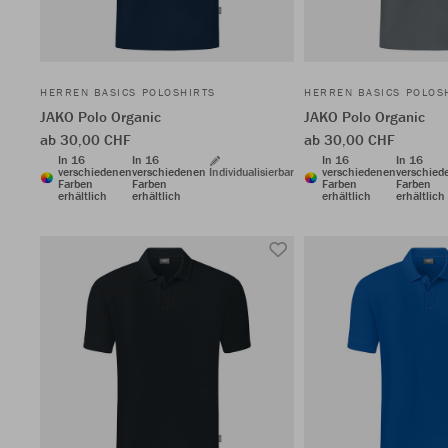
HERREN BASICS POLOSHIRTS
HERREN BASICS POLOS
JAKO Polo Organic
JAKO Polo Organic
ab 30,00 CHF
ab 30,00 CHF
In 16
In 16
In 16
In 16
verschiedenen
verschiedenen
Individualisierbar
verschiedenen
verschied
Farben
Farben
Farben
Farben
erhältlich
erhältlich
erhältlich
erhältlich