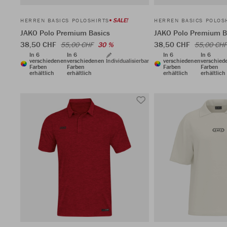
SALE!
HERREN BASICS POLOSHIRTS
HERREN BASICS POLOS
JAKO Polo Premium Basics
JAKO Polo Premium B
38,50 CHF
38,50 CHF
55,00 CHF
30 %
55,00 CHF
In 6
In 6
In 6
In 6
verschiedenen
verschiedenen
Individualisierbar
verschiedenen
verschied
Farben
Farben
Farben
Farben
erhältlich
erhältlich
erhältlich
erhältlich