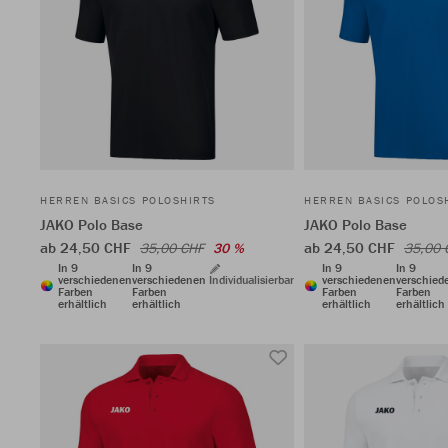
HERREN BASICS POLOSHIRTS
HERREN BASICS POLOS
JAKO Polo Base
JAKO Polo Base
ab 24,50 CHF
ab 24,50 CHF
35,00 CHF
30 %
35,00 
In 9
In 9
In 9
In 9
verschiedenen
verschiedenen
Individualisierbar
verschiedenen
verschied
Farben
Farben
Farben
Farben
erhältlich
erhältlich
erhältlich
erhältlich