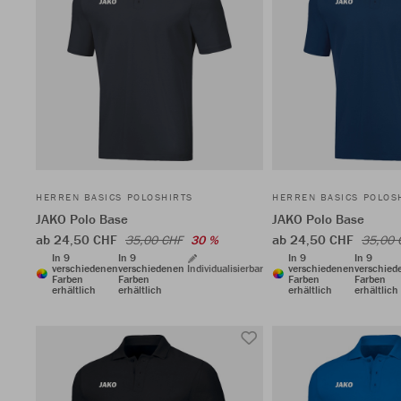
HERREN BASICS POLOSHIRTS
HERREN BASICS POLOS
JAKO Polo Base
JAKO Polo Base
ab 24,50 CHF
ab 24,50 CHF
35,00 CHF
30 %
35,00 
In 9
In 9
In 9
In 9
verschiedenen
verschiedenen
Individualisierbar
verschiedenen
verschied
Farben
Farben
Farben
Farben
erhältlich
erhältlich
erhältlich
erhältlich