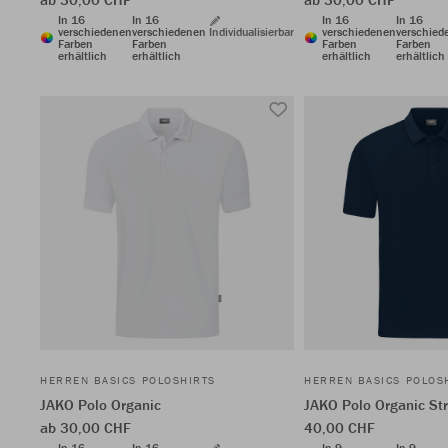
In 16
In 16
In 16
In 16
verschiedenen
verschiedenen
Individualisierbar
verschiedenen
verschied
Farben
Farben
Farben
Farben
erhältlich
erhältlich
erhältlich
erhältlich
HERREN BASICS POLOSHIRTS
HERREN BASICS POLOS
JAKO Polo Organic
JAKO Polo Organic St
ab 30,00 CHF
40,00 CHF
In 16
In 16
In 9
In 9