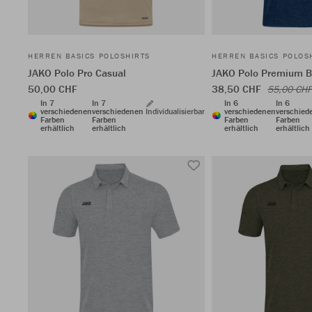
HERREN BASICS POLOSHIRTS
HERREN BASICS POLOS
JAKO Polo Pro Casual
JAKO Polo Premium B
50,00 CHF
38,50 CHF
55,00 CHF
In 7
In 7
In 6
In 6
verschiedenen
verschiedenen
Individualisierbar
verschiedenen
verschied
Farben
Farben
Farben
Farben
erhältlich
erhältlich
erhältlich
erhältlich