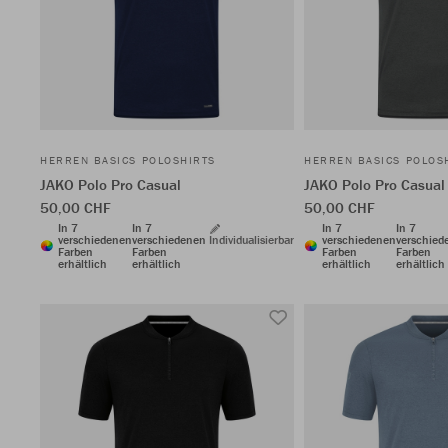
HERREN BASICS POLOSHIRTS
HERREN BASICS POLOS
JAKO Polo Pro Casual
JAKO Polo Pro Casual
50,00 CHF
50,00 CHF
In 7
In 7
In 7
In 7
verschiedenen
verschiedenen
Individualisierbar
verschiedenen
verschied
Farben
Farben
Farben
Farben
erhältlich
erhältlich
erhältlich
erhältlich