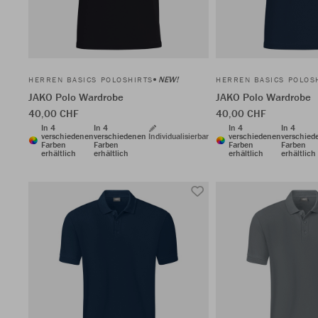
NEW!
HERREN BASICS POLOSHIRTS
HERREN BASICS POLOS
JAKO Polo Wardrobe
JAKO Polo Wardrobe
40,00 CHF
40,00 CHF
In 4
In 4
In 4
In 4
verschiedenen
verschiedenen
Individualisierbar
verschiedenen
verschied
Farben
Farben
Farben
Farben
erhältlich
erhältlich
erhältlich
erhältlich