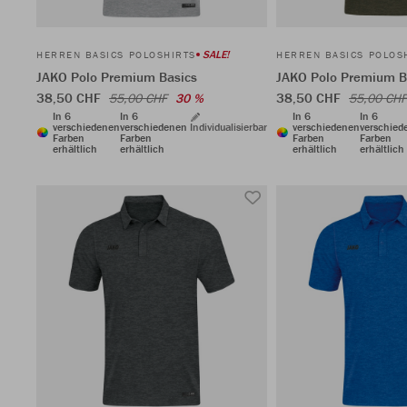
SALE!
HERREN BASICS POLOSHIRTS
HERREN BASICS POLOS
JAKO Polo Premium Basics
JAKO Polo Premium B
38,50 CHF
38,50 CHF
55,00 CHF
30 %
55,00 CHF
In 6
In 6
In 6
In 6
verschiedenen
verschiedenen
Individualisierbar
verschiedenen
verschied
Farben
Farben
Farben
Farben
erhältlich
erhältlich
erhältlich
erhältlich