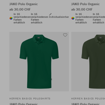
JAKO Polo Organic
JAKO Polo Organic
ab 30,00 CHF
ab 30,00 CHF
In 16
In 16
In 16
In 16
verschiedenen
verschiedenen
Individualisierbar
verschiedenen
verschied
Farben
Farben
Farben
Farben
erhältlich
erhältlich
erhältlich
erhältlich
HERREN BASICS POLOSHIRTS
HERREN BASICS POLOS
JAKO Polo Organic
JAKO Polo Organic