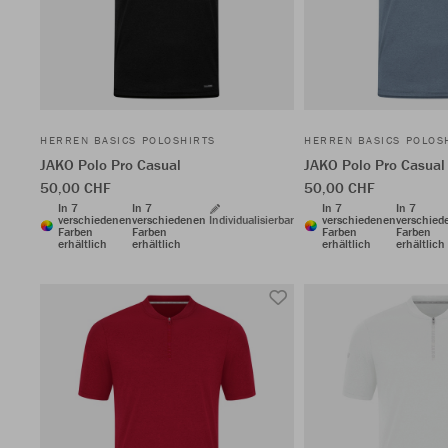
HERREN BASICS POLOSHIRTS
HERREN BASICS POLOS
JAKO Polo Pro Casual
JAKO Polo Pro Casual
50,00 CHF
50,00 CHF
In 7
In 7
In 7
In 7
verschiedenen
verschiedenen
Individualisierbar
verschiedenen
verschied
Farben
Farben
Farben
Farben
erhältlich
erhältlich
erhältlich
erhältlich