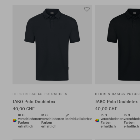
HERREN BASICS POLOSHIRTS
HERREN BASICS POLOS
JAKO Polo Doubletex
JAKO Polo Doubletex
40,00 CHF
40,00 CHF
In 8
In 8
In 8
In 8
verschiedenen
verschiedenen
Individualisierbar
verschiedenen
verschied
Farben
Farben
Farben
Farben
erhältlich
erhältlich
erhältlich
erhältlich