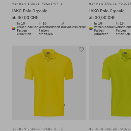
HERREN BASICS POLOSHIRTS
HERREN BASICS POLOS
JAKO Polo Organic
JAKO Polo Organic
ab 30,00 CHF
ab 30,00 CHF
In 16
In 16
In 16
In 16
verschiedenen
verschiedenen
Individualisierbar
verschiedenen
verschied
Farben
Farben
Farben
Farben
erhältlich
erhältlich
erhältlich
erhältlich
HERREN BASICS POLOSHIRTS
HERREN BASICS POLOS