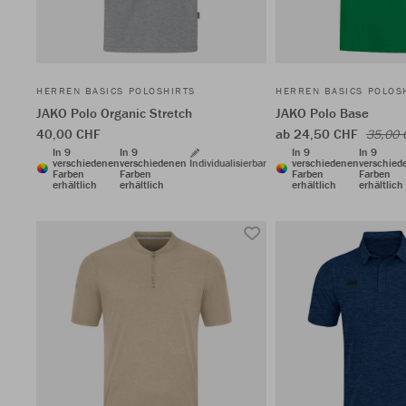
HERREN BASICS POLOSHIRTS
HERREN BASICS POLOS
JAKO Polo Organic Stretch
JAKO Polo Base
40,00 CHF
ab 24,50 CHF
35,00 
In 9
In 9
In 9
In 9
verschiedenen
verschiedenen
Individualisierbar
verschiedenen
verschied
Farben
Farben
Farben
Farben
erhältlich
erhältlich
erhältlich
erhältlich