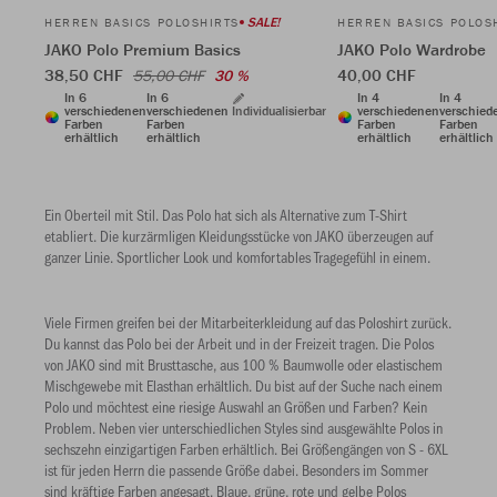
SALE!
HERREN BASICS POLOSHIRTS
HERREN BASICS POLOS
JAKO Polo Premium Basics
JAKO Polo Wardrobe
38,50 CHF
40,00 CHF
55,00 CHF
30 %
In 6
In 6
In 4
In 4
verschiedenen
verschiedenen
Individualisierbar
verschiedenen
verschied
Farben
Farben
Farben
Farben
erhältlich
erhältlich
erhältlich
erhältlich
Ein Oberteil mit Stil. Das Polo hat sich als Alternative zum T-Shirt
etabliert. Die kurzärmligen Kleidungsstücke von JAKO überzeugen auf
ganzer Linie. Sportlicher Look und komfortables Tragegefühl in einem.
Viele Firmen greifen bei der Mitarbeiterkleidung auf das Poloshirt zurück.
Du kannst das Polo bei der Arbeit und in der Freizeit tragen. Die Polos
von JAKO sind mit Brusttasche, aus 100 % Baumwolle oder elastischem
Mischgewebe mit Elasthan erhältlich. Du bist auf der Suche nach einem
Polo und möchtest eine riesige Auswahl an Größen und Farben? Kein
Problem. Neben vier unterschiedlichen Styles sind ausgewählte Polos in
sechszehn einzigartigen Farben erhältlich. Bei Größengängen von S - 6XL
ist für jeden Herrn die passende Größe dabei. Besonders im Sommer
sind kräftige Farben angesagt. Blaue, grüne, rote und gelbe Polos