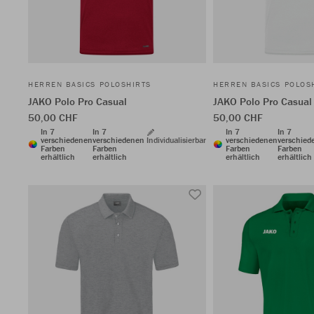
HERREN BASICS POLOSHIRTS
HERREN BASICS POLOS
JAKO Polo Pro Casual
JAKO Polo Pro Casual
50,00 CHF
50,00 CHF
In 7
In 7
In 7
In 7
verschiedenen
verschiedenen
Individualisierbar
verschiedenen
verschied
Farben
Farben
Farben
Farben
erhältlich
erhältlich
erhältlich
erhältlich