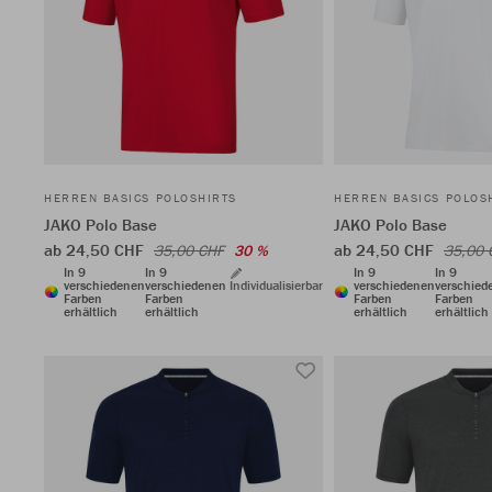
HERREN BASICS POLOSHIRTS
HERREN BASICS POLOS
JAKO Polo Base
JAKO Polo Base
ab 24,50 CHF
ab 24,50 CHF
35,00 CHF
30 %
35,00 
In 9
In 9
In 9
In 9
verschiedenen
verschiedenen
Individualisierbar
verschiedenen
verschied
Farben
Farben
Farben
Farben
erhältlich
erhältlich
erhältlich
erhältlich