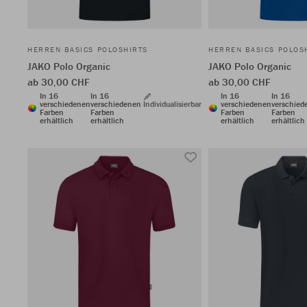
HERREN BASICS POLOSHIRTS
HERREN BASICS POLOS
JAKO Polo Organic
JAKO Polo Organic
ab 30,00 CHF
ab 30,00 CHF
In 16
In 16
In 16
In 16
verschiedenen
verschiedenen
Individualisierbar
verschiedenen
verschied
Farben
Farben
Farben
Farben
erhältlich
erhältlich
erhältlich
erhältlich