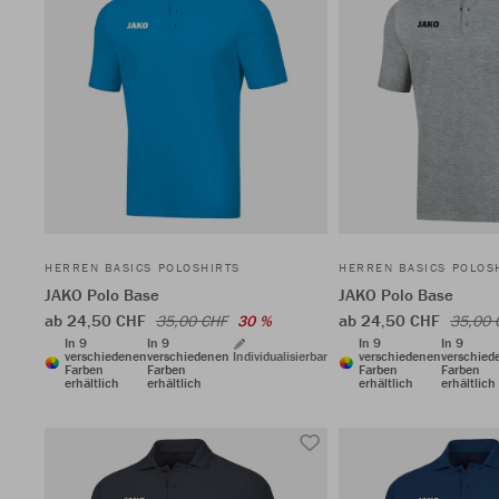
HERREN BASICS POLOSHIRTS
HERREN BASICS POLOS
JAKO Polo Base
JAKO Polo Base
ab 24,50 CHF
ab 24,50 CHF
35,00 CHF
30 %
35,00 
In 9
In 9
In 9
In 9
verschiedenen
verschiedenen
Individualisierbar
verschiedenen
verschied
Farben
Farben
Farben
Farben
erhältlich
erhältlich
erhältlich
erhältlich