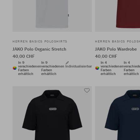
HERREN BASICS POLOSHIRTS
HERREN BASICS POLOS
JAKO Polo Organic Stretch
JAKO Polo Wardrobe
40,00 CHF
40,00 CHF
In 9
In 9
In 4
In 4
verschiedenen
verschiedenen
Individualisierbar
verschiedenen
verschied
Farben
Farben
Farben
Farben
erhältlich
erhältlich
erhältlich
erhältlich