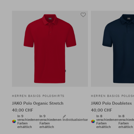
HERREN BASICS POLOSHIRTS
HERREN BASICS POLOS
JAKO Polo Organic Stretch
JAKO Polo Doubletex
40,00 CHF
40,00 CHF
In 9
In 9
In 8
In 8
verschiedenen
verschiedenen
Individualisierbar
verschiedenen
verschied
Farben
Farben
Farben
Farben
erhältlich
erhältlich
erhältlich
erhältlich