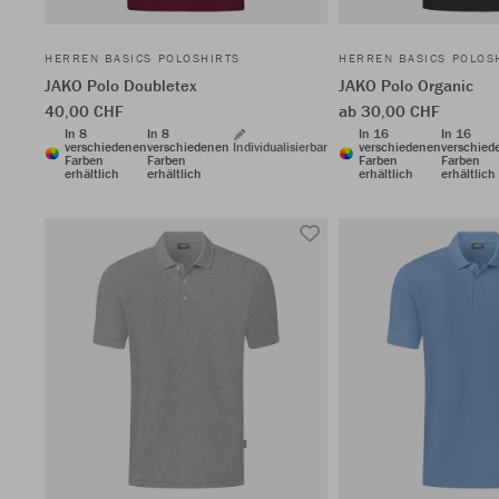
HERREN BASICS POLOSHIRTS
HERREN BASICS POLOS
JAKO Polo Doubletex
JAKO Polo Organic
40,00 CHF
ab 30,00 CHF
In 8
In 8
In 16
In 16
verschiedenen
verschiedenen
Individualisierbar
verschiedenen
verschied
Farben
Farben
Farben
Farben
erhältlich
erhältlich
erhältlich
erhältlich