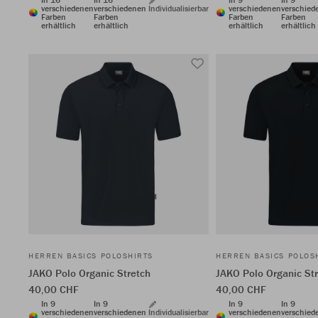
verschiedenen
verschiedenen
Individualisierbar
verschiedenen
verschied
Farben
Farben
Farben
Farben
erhältlich
erhältlich
erhältlich
erhältlich
HERREN BASICS POLOSHIRTS
HERREN BASICS POLOS
JAKO Polo Organic Stretch
JAKO Polo Organic St
40,00 CHF
40,00 CHF
In 9
In 9
In 9
In 9
verschiedenen
verschiedenen
Individualisierbar
verschiedenen
verschied