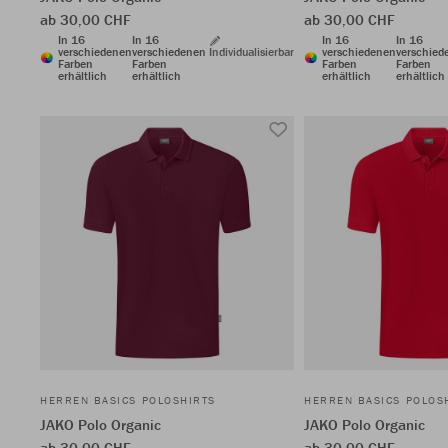
ab 30,00 CHF
ab 30,00 CHF
In 16
In 16
In 16
In 16
verschiedenen
verschiedenen
Individualisierbar
verschiedenen
verschied
Farben
Farben
Farben
Farben
erhältlich
erhältlich
erhältlich
erhältlich
HERREN BASICS POLOSHIRTS
HERREN BASICS POLOS
JAKO Polo Organic
JAKO Polo Organic
ab 30,00 CHF
ab 30,00 CHF