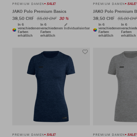
SALE!
SALE!
PREMIUM DAMEN
PREMIUM DAMEN
JAKO Polo Premium Basics
JAKO Polo Premium B
38,50 CHF
38,50 CHF
55,00 CHF
30 %
55,00 CHF
In 6
In 6
In 6
In 6
verschiedenen
verschiedenen
Individualisierbar
verschiedenen
verschied
Farben
Farben
Farben
Farben
erhältlich
erhältlich
erhältlich
erhältlich
SALE!
SALE!
PREMIUM DAMEN
PREMIUM DAMEN