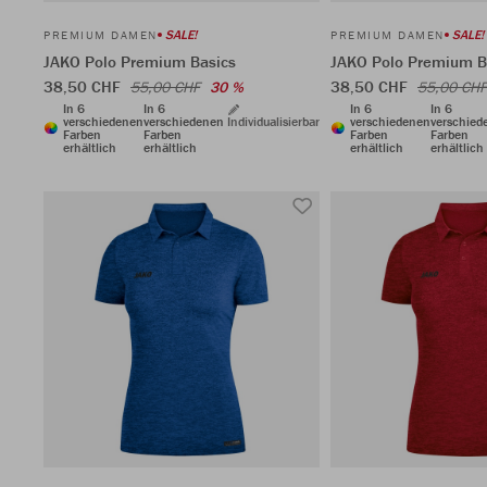
SALE!
SALE!
PREMIUM DAMEN
PREMIUM DAMEN
JAKO Polo Premium Basics
JAKO Polo Premium B
38,50 CHF
38,50 CHF
55,00 CHF
30 %
55,00 CHF
In 6
In 6
In 6
In 6
verschiedenen
verschiedenen
Individualisierbar
verschiedenen
verschied
Farben
Farben
Farben
Farben
erhältlich
erhältlich
erhältlich
erhältlich