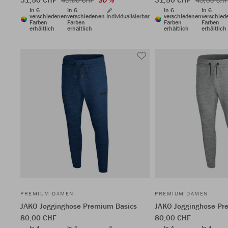
45,00 CHF
30 %
45,00 CHF
In 6
In 6
In 6
In 6
verschiedenen
verschiedenen
Individualisierbar
verschiedenen
verschied
Farben
Farben
Farben
Farben
erhältlich
erhältlich
erhältlich
erhältlich
PREMIUM DAMEN
PREMIUM DAMEN
JAKO Jogginghose Premium Basics
JAKO Jogginghose Pr
80,00 CHF
80,00 CHF
In 4
In 4
In 4
In 4