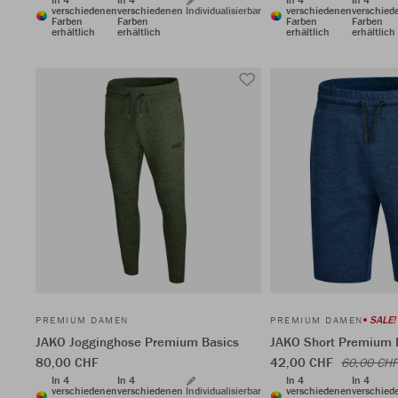
verschiedenen
verschiedenen
Individualisierbar
verschiedenen
verschied
Farben
Farben
Farben
Farben
erhältlich
erhältlich
erhältlich
erhältlich
SALE!
PREMIUM DAMEN
PREMIUM DAMEN
JAKO Jogginghose Premium Basics
JAKO Short Premium 
80,00 CHF
42,00 CHF
60,00 CHF
In 4
In 4
In 4
In 4
verschiedenen
verschiedenen
Individualisierbar
verschiedenen
verschied