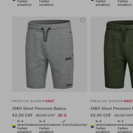
Farben
Farben
Farben
Farben
erhältlich
erhältlich
erhältlich
erhältlich
SALE!
SALE!
PREMIUM DAMEN
PREMIUM DAMEN
JAKO Short Premium Basics
JAKO Short Premium 
42,00 CHF
42,00 CHF
60,00 CHF
30 %
60,00 CHF
In 4
In 4
In 4
In 4
verschiedenen
verschiedenen
Individualisierbar
verschiedenen
verschied
Farben
Farben
Farben
Farben
erhältlich
erhältlich
erhältlich
erhältlich