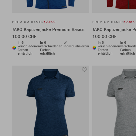
SALE!
SALE!
PREMIUM DAMEN
PREMIUM DAMEN
JAKO Kapuzenjacke Premium Basics
JAKO Kapuzenjacke P
100,00 CHF
100,00 CHF
In 6
In 6
In 6
In 6
verschiedenen
verschiedenen
Individualisierbar
verschiedenen
verschied
Farben
Farben
Farben
Farben
erhältlich
erhältlich
erhältlich
erhältlich