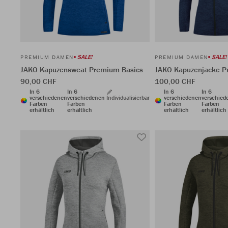
SALE!
SALE!
PREMIUM DAMEN
PREMIUM DAMEN
JAKO Kapuzensweat Premium Basics
JAKO Kapuzenjacke P
90,00 CHF
100,00 CHF
In 6
In 6
In 6
In 6
verschiedenen
verschiedenen
Individualisierbar
verschiedenen
verschied
Farben
Farben
Farben
Farben
erhältlich
erhältlich
erhältlich
erhältlich