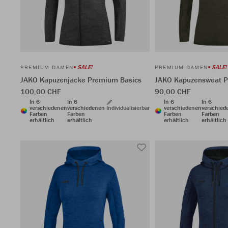
SALE!
SALE!
PREMIUM DAMEN
PREMIUM DAMEN
JAKO Kapuzenjacke Premium Basics
JAKO Kapuzensweat P
100,00 CHF
90,00 CHF
In 6
In 6
In 6
In 6
verschiedenen
verschiedenen
Individualisierbar
verschiedenen
verschied
Farben
Farben
Farben
Farben
erhältlich
erhältlich
erhältlich
erhältlich