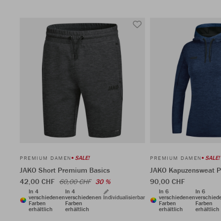
SALE!
SALE!
PREMIUM DAMEN
PREMIUM DAMEN
JAKO Short Premium Basics
JAKO Kapuzensweat P
42,00 CHF
90,00 CHF
60,00 CHF
30 %
In 4
In 4
In 6
In 6
verschiedenen
verschiedenen
Individualisierbar
verschiedenen
verschied
Farben
Farben
Farben
Farben
erhältlich
erhältlich
erhältlich
erhältlich