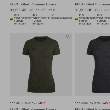
JAKO T-Shirt Premium Basics
JAKO T-Shirt Premium
31,50 CHF
31,50 CHF
45,00 CHF
30 %
45,00 CHF
In 6
In 6
In 6
In 6
verschiedenen
verschiedenen
Individualisierbar
verschiedenen
verschied
Farben
Farben
Farben
Farben
erhältlich
erhältlich
erhältlich
erhältlich
SALE!
SALE!
PREMIUM DAMEN
PREMIUM DAMEN
JAKO T-Shirt Premium Basics
JAKO T-Shirt Premium