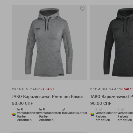
SALE!
SALE!
PREMIUM DAMEN
PREMIUM DAMEN
JAKO Kapuzensweat Premium Basics
JAKO Kapuzensweat P
90,00 CHF
90,00 CHF
In 6
In 6
In 6
In 6
verschiedenen
verschiedenen
Individualisierbar
verschiedenen
verschied
Farben
Farben
Farben
Farben
erhältlich
erhältlich
erhältlich
erhältlich