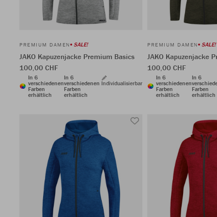
SALE!
SALE!
PREMIUM DAMEN
PREMIUM DAMEN
JAKO Kapuzenjacke Premium Basics
JAKO Kapuzenjacke P
100,00 CHF
100,00 CHF
In 6
In 6
In 6
In 6
verschiedenen
verschiedenen
Individualisierbar
verschiedenen
verschied
Farben
Farben
Farben
Farben
erhältlich
erhältlich
erhältlich
erhältlich