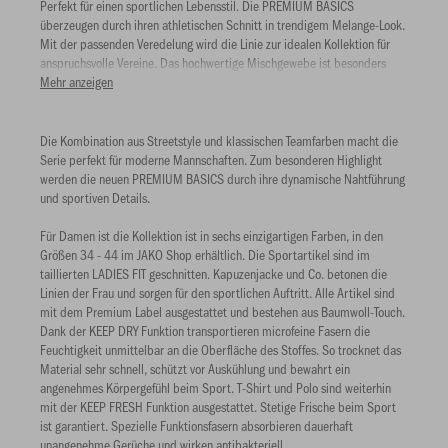
Perfekt für einen sportlichen Lebensstil. Die PREMIUM BASICS
überzeugen durch ihren athletischen Schnitt in trendigem Melange-Look.
Mit der passenden Veredelung wird die Linie zur idealen Kollektion für
anspruchsvolle Vereine. Das hochwertige Mischgewebe ist besonders
atmungsaktiv und verbindet Tragekomfort und Funktionalität optimal.
Mehr anzeigen
Die Kombination aus Streetstyle und klassischen Teamfarben macht die
Serie perfekt für moderne Mannschaften. Zum besonderen Highlight
werden die neuen PREMIUM BASICS durch ihre dynamische Nahtführung
und sportiven Details.
Für Damen ist die Kollektion ist in sechs einzigartigen Farben, in den
Größen 34 - 44 im JAKO Shop erhältlich. Die Sportartikel sind im
taillierten LADIES FIT geschnitten. Kapuzenjacke und Co. betonen die
Linien der Frau und sorgen für den sportlichen Auftritt. Alle Artikel sind
mit dem Premium Label ausgestattet und bestehen aus Baumwoll-Touch.
Dank der KEEP DRY Funktion transportieren microfeine Fasern die
Feuchtigkeit unmittelbar an die Oberfläche des Stoffes. So trocknet das
Material sehr schnell, schützt vor Auskühlung und bewahrt ein
angenehmes Körpergefühl beim Sport. T-Shirt und Polo sind weiterhin
mit der KEEP FRESH Funktion ausgestattet. Stetige Frische beim Sport
ist garantiert. Spezielle Funktionsfasern absorbieren dauerhaft
unangenehme Gerüche und wirken antibakteriell.