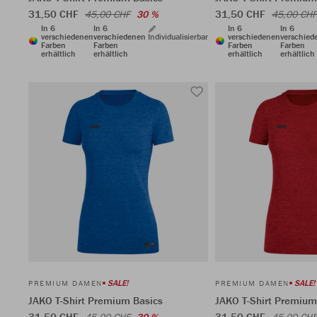
31,50 CHF
31,50 CHF
45,00 CHF
30 %
45,00 CHF
In 6
In 6
In 6
In 6
verschiedenen
verschiedenen
Individualisierbar
verschiedenen
verschied
Farben
Farben
Farben
Farben
erhältlich
erhältlich
erhältlich
erhältlich
SALE!
SALE!
PREMIUM DAMEN
PREMIUM DAMEN
JAKO T-Shirt Premium Basics
JAKO T-Shirt Premium
31,50 CHF
31,50 CHF