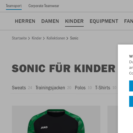
Teamsport
Corporate Teamwear
HERREN
DAMEN
KINDER
EQUIPMENT
FA
Startseite
Kinder
Kollektionen
Sonic
W
Du
SONIC FÜR KINDER
an
Co
Sweats
Trainingsjacken
Polos
T-Shirts
Trikots
24
20
10
10