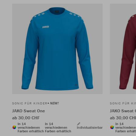
NEW!
SONIC FÜR KINDER
SONIC FÜR K
JAKO Sweat One
JAKO Sweat 
ab 30,00 CHF
ab 30,00 CH
In 14
In 14
In 14
verschiedenen
verschiedenen
Individualisierbar
verschieden
Farben erhältlich
Farben erhältlich
Farben erhält