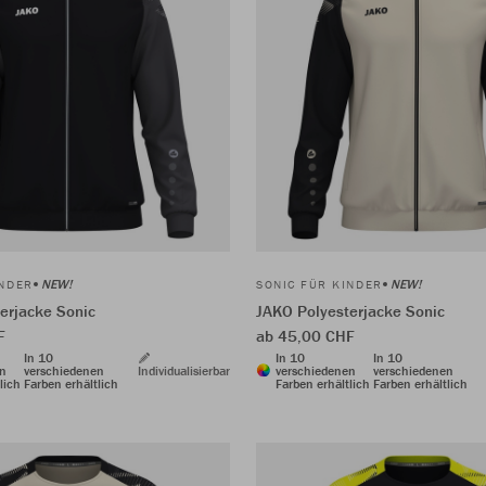
NEW!
NEW!
INDER
SONIC FÜR KINDER
erjacke Sonic
JAKO Polyesterjacke Sonic
F
ab 45,00 CHF
In 10
In 10
In 10
en
verschiedenen
Individualisierbar
verschiedenen
verschiedenen
lich
Farben erhältlich
Farben erhältlich
Farben erhältlich