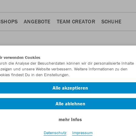
NSHOPS
ANGEBOTE
TEAM CREATOR
SCHUHE
ir verwenden Cookies
rch die Analyse der Besucherdaten können wir dir personalisierte Inhalte
zeigen und unsere Website verbessern. Weitere Informationen zu den
okies findest Du in den Einstellungen.
Alle akzeptieren
9
Alle ablehnen
mehr Infos
Datenschutz
Impressum