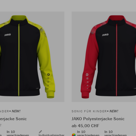
NEW!
NEW!
INDER
SONIC FÜR KINDER
erjacke Sonic
JAKO Polyesterjacke Sonic
F
ab 45,00 CHF
In 10
In 10
In 10
en
verschiedenen
Individualisierbar
verschiedenen
verschiedenen