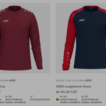
NEW!
NEW!
INDER
SONIC FÜR KINDER
One
JAKO Longsleeve Sonic
F
ab 45,00 CHF
In 14
In 10
In 10
en
verschiedenen
Individualisierbar
verschiedenen
verschiedenen
lich
Farben erhältlich
Farben erhältlich
Farben erhältlich