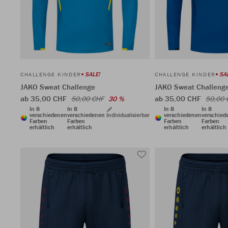
SALE!
SA
CHALLENGE KINDER
CHALLENGE KINDER
JAKO Sweat Challenge
JAKO Sweat Challeng
ab 35,00 CHF
ab 35,00 CHF
50,00 CHF
30 %
50,00 
In 8
In 8
In 8
In 8
verschiedenen
verschiedenen
Individualisierbar
verschiedenen
verschied
Farben
Farben
Farben
Farben
erhältlich
erhältlich
erhältlich
erhältlich