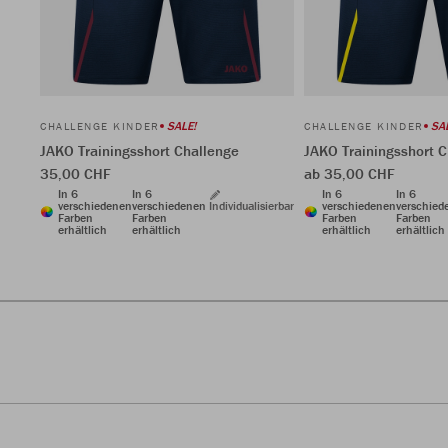
SALE!
SA
CHALLENGE KINDER
CHALLENGE KINDER
JAKO Trainingsshort Challenge
JAKO Trainingsshort 
35,00 CHF
ab 35,00 CHF
In 6
In 6
In 6
In 6
verschiedenen
verschiedenen
Individualisierbar
verschiedenen
verschied
Farben
Farben
Farben
Farben
erhältlich
erhältlich
erhältlich
erhältlich