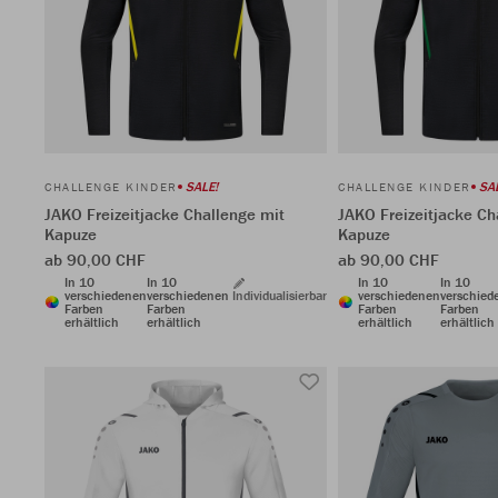
SALE!
SA
CHALLENGE KINDER
CHALLENGE KINDER
JAKO Freizeitjacke Challenge mit
JAKO Freizeitjacke Ch
Kapuze
Kapuze
ab 90,00 CHF
ab 90,00 CHF
In 10
In 10
In 10
In 10
verschiedenen
verschiedenen
Individualisierbar
verschiedenen
verschied
Farben
Farben
Farben
Farben
erhältlich
erhältlich
erhältlich
erhältlich