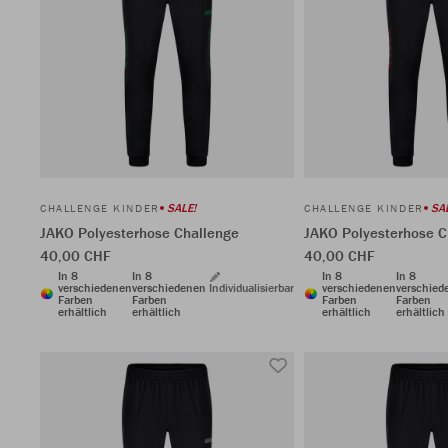
SALE!
SA
CHALLENGE KINDER
CHALLENGE KINDER
JAKO Polyesterhose Challenge
JAKO Polyesterhose C
40,00 CHF
40,00 CHF
In 8
In 8
In 8
In 8
verschiedenen
verschiedenen
Individualisierbar
verschiedenen
verschied
Farben
Farben
Farben
Farben
erhältlich
erhältlich
erhältlich
erhältlich