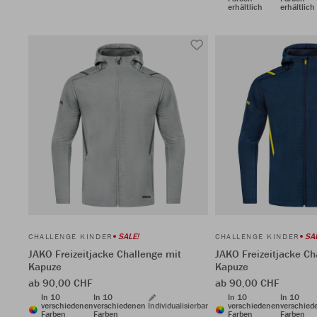
erhältlich
erhältlich
SALE!
SA
CHALLENGE KINDER
CHALLENGE KINDER
JAKO Freizeitjacke Challenge mit
JAKO Freizeitjacke Ch
Kapuze
Kapuze
ab 90,00 CHF
ab 90,00 CHF
In 10
In 10
In 10
In 10
verschiedenen
verschiedenen
Individualisierbar
verschiedenen
verschied
Farben
Farben
Farben
Farben