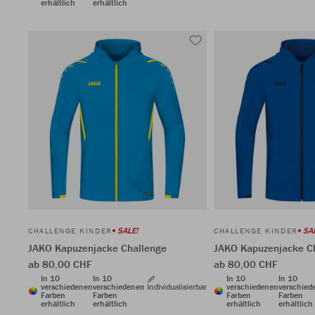
erhältlich
erhältlich
SALE!
SA
CHALLENGE KINDER
CHALLENGE KINDER
JAKO Kapuzenjacke Challenge
JAKO Kapuzenjacke C
ab 80,00 CHF
ab 80,00 CHF
In 10
In 10
In 10
In 10
verschiedenen
verschiedenen
Individualisierbar
verschiedenen
verschied
Farben
Farben
Farben
Farben
erhältlich
erhältlich
erhältlich
erhältlich