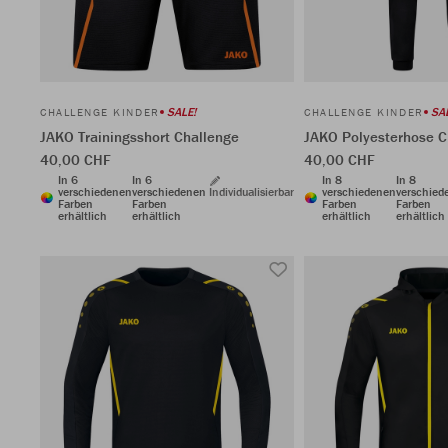
SALE!
SA
CHALLENGE KINDER
CHALLENGE KINDER
JAKO Trainingsshort Challenge
JAKO Polyesterhose C
40,00 CHF
40,00 CHF
In 6
In 6
In 8
In 8
verschiedenen
verschiedenen
Individualisierbar
verschiedenen
verschied
Farben
Farben
Farben
Farben
erhältlich
erhältlich
erhältlich
erhältlich