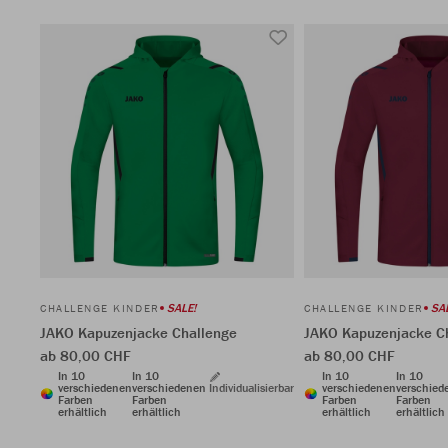
SALE!
SA
CHALLENGE KINDER
CHALLENGE KINDER
JAKO Kapuzenjacke Challenge
JAKO Kapuzenjacke C
ab 80,00 CHF
ab 80,00 CHF
In 10
In 10
In 10
In 10
verschiedenen
verschiedenen
Individualisierbar
verschiedenen
verschied
Farben
Farben
Farben
Farben
erhältlich
erhältlich
erhältlich
erhältlich