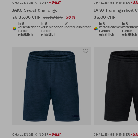
SALE!
SA
CHALLENGE KINDER
CHALLENGE KINDER
JAKO Sweat Challenge
JAKO Trainingsshort 
ab 35,00 CHF
35,00 CHF
50,00 CHF
30 %
In 8
In 8
In 6
In 6
verschiedenen
verschiedenen
Individualisierbar
verschiedenen
verschied
Farben
Farben
Farben
Farben
erhältlich
erhältlich
erhältlich
erhältlich
SALE!
SA
CHALLENGE KINDER
CHALLENGE KINDER