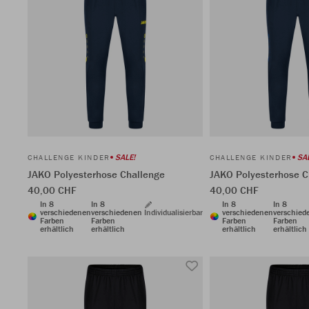
SALE!
SA
CHALLENGE KINDER
CHALLENGE KINDER
JAKO Polyesterhose Challenge
JAKO Polyesterhose C
40,00 CHF
40,00 CHF
In 8
In 8
In 8
In 8
verschiedenen
verschiedenen
Individualisierbar
verschiedenen
verschied
Farben
Farben
Farben
Farben
erhältlich
erhältlich
erhältlich
erhältlich