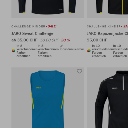
SALE!
SA
CHALLENGE KINDER
CHALLENGE KINDER
JAKO Sweat Challenge
JAKO Kapuzenjacke C
ab 35,00 CHF
95,00 CHF
50,00 CHF
30 %
In 8
In 8
In 10
In 10
verschiedenen
verschiedenen
Individualisierbar
verschiedenen
verschied
Farben
Farben
Farben
Farben
erhältlich
erhältlich
erhältlich
erhältlich