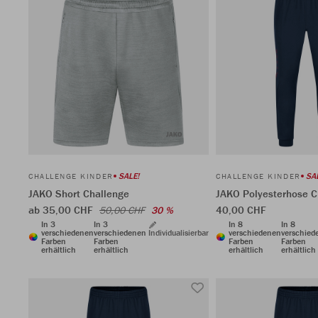
SALE!
SA
CHALLENGE KINDER
CHALLENGE KINDER
JAKO Short Challenge
JAKO Polyesterhose C
ab 35,00 CHF
40,00 CHF
50,00 CHF
30 %
In 3
In 3
In 8
In 8
verschiedenen
verschiedenen
Individualisierbar
verschiedenen
verschied
Farben
Farben
Farben
Farben
erhältlich
erhältlich
erhältlich
erhältlich