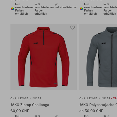
In 8
In 8
In 8
In 8
verschiedenen
verschiedenen
Individualisierbar
verschiedenen
verschied
Farben
Farben
Farben
Farben
erhältlich
erhältlich
erhältlich
erhältlich
SA
CHALLENGE KINDER
CHALLENGE KINDER
JAKO Ziptop Challenge
JAKO Polyesterjacke 
60,00 CHF
ab 50,00 CHF
In 8
In 8
In 9
In 9