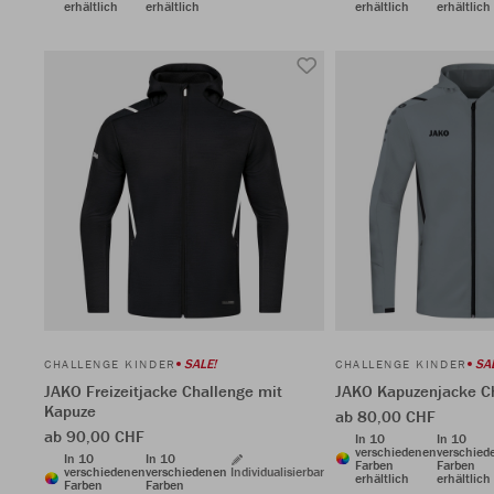
erhältlich
erhältlich
erhältlich
erhältlich
SALE!
SA
CHALLENGE KINDER
CHALLENGE KINDER
JAKO Freizeitjacke Challenge mit
JAKO Kapuzenjacke C
Kapuze
ab 80,00 CHF
ab 90,00 CHF
In 10
In 10
verschiedenen
verschied
In 10
In 10
Farben
Farben
verschiedenen
verschiedenen
Individualisierbar
erhältlich
erhältlich
Farben
Farben