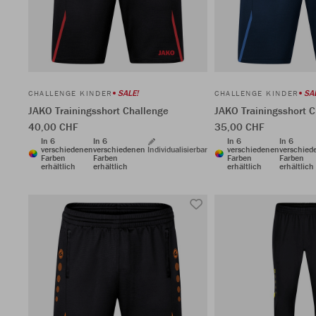
SALE!
SA
CHALLENGE KINDER
CHALLENGE KINDER
JAKO Trainingsshort Challenge
JAKO Trainingsshort 
40,00 CHF
35,00 CHF
In 6
In 6
In 6
In 6
verschiedenen
verschiedenen
Individualisierbar
verschiedenen
verschied
Farben
Farben
Farben
Farben
erhältlich
erhältlich
erhältlich
erhältlich