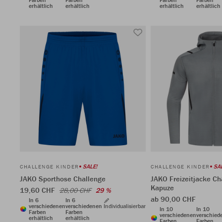
erhältlich
erhältlich
erhältlich
erhältlich
SALE!
SA
CHALLENGE KINDER
CHALLENGE KINDER
JAKO Sporthose Challenge
JAKO Freizeitjacke Ch
Kapuze
19,60 CHF
28,00 CHF
29 %
ab 90,00 CHF
In 6
In 6
verschiedenen
verschiedenen
Individualisierbar
In 10
In 10
Farben
Farben
verschiedenen
verschied
erhältlich
erhältlich
Farben
Farben