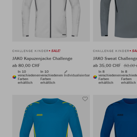
SALE!
SA
CHALLENGE KINDER
CHALLENGE KINDER
JAKO Kapuzenjacke Challenge
JAKO Sweat Challeng
ab 80,00 CHF
ab 35,00 CHF
50,00 
In 10
In 10
In 8
In 8
verschiedenen
verschiedenen
Individualisierbar
verschiedenen
verschied
Farben
Farben
Farben
Farben
erhältlich
erhältlich
erhältlich
erhältlich