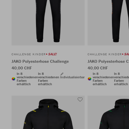
SALE!
SA
CHALLENGE KINDER
CHALLENGE KINDER
JAKO Polyesterhose Challenge
JAKO Polyesterhose C
40,00 CHF
40,00 CHF
In 8
In 8
In 8
In 8
verschiedenen
verschiedenen
Individualisierbar
verschiedenen
verschied
Farben
Farben
Farben
Farben
erhältlich
erhältlich
erhältlich
erhältlich