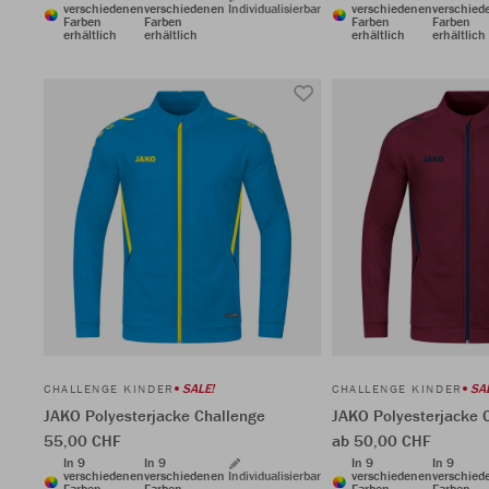
verschiedenen
verschiedenen
Individualisierbar
verschiedenen
verschied
Farben
Farben
Farben
Farben
erhältlich
erhältlich
erhältlich
erhältlich
SALE!
SA
CHALLENGE KINDER
CHALLENGE KINDER
JAKO Polyesterjacke Challenge
JAKO Polyesterjacke 
55,00 CHF
ab 50,00 CHF
In 9
In 9
In 9
In 9
verschiedenen
verschiedenen
Individualisierbar
verschiedenen
verschied
Farben
Farben
Farben
Farben