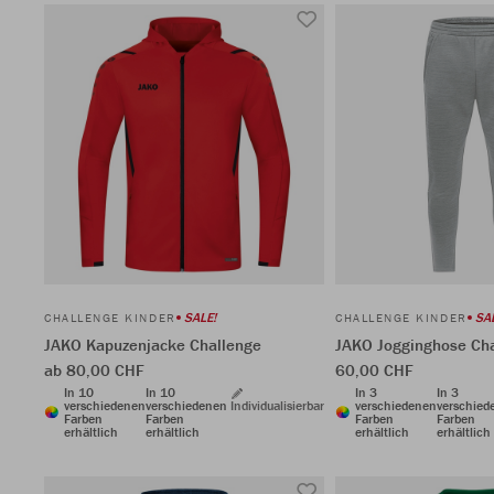
SALE!
SA
CHALLENGE KINDER
CHALLENGE KINDER
JAKO Kapuzenjacke Challenge
JAKO Jogginghose Ch
ab 80,00 CHF
60,00 CHF
In 10
In 10
In 3
In 3
verschiedenen
verschiedenen
Individualisierbar
verschiedenen
verschied
Farben
Farben
Farben
Farben
erhältlich
erhältlich
erhältlich
erhältlich