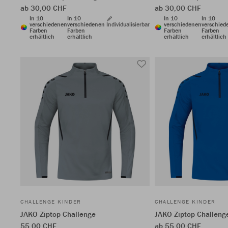
ab 30,00 CHF
ab 30,00 CHF
In 10
In 10
In 10
In 10
verschiedenen
verschiedenen
Individualisierbar
verschiedenen
verschied
Farben
Farben
Farben
Farben
erhältlich
erhältlich
erhältlich
erhältlich
CHALLENGE KINDER
CHALLENGE KINDER
JAKO Ziptop Challenge
JAKO Ziptop Challeng
55,00 CHF
ab 55,00 CHF