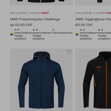
SALE!
SA
CHALLENGE KINDER
CHALLENGE KINDER
JAKO Polyesterjacke Challenge
JAKO Jogginghose Ch
ab 50,00 CHF
60,00 CHF
In 9
In 9
In 3
In 3
verschiedenen
verschiedenen
Individualisierbar
verschiedenen
verschied
Farben
Farben
Farben
Farben
erhältlich
erhältlich
erhältlich
erhältlich