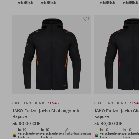
erhältlich
erhältlich
erhältlich
erhältlich
SALE!
SA
CHALLENGE KINDER
CHALLENGE KINDER
JAKO Freizeitjacke Challenge mit
JAKO Freizeitjacke Ch
Kapuze
Kapuze
ab 90,00 CHF
ab 90,00 CHF
In 10
In 10
In 10
In 10
verschiedenen
verschiedenen
Individualisierbar
verschiedenen
verschied
Farben
Farben
Farben
Farben