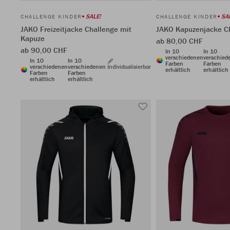
SALE!
SA
CHALLENGE KINDER
CHALLENGE KINDER
JAKO Freizeitjacke Challenge mit
JAKO Kapuzenjacke C
Kapuze
ab 80,00 CHF
ab 90,00 CHF
In 10
In 10
verschiedenen
verschied
In 10
In 10
Farben
Farben
verschiedenen
verschiedenen
Individualisierbar
erhältlich
erhältlich
Farben
Farben
erhältlich
erhältlich