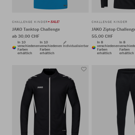
SALE!
CHALLENGE KINDER
CHALLENGE KINDER
JAKO Tanktop Challenge
JAKO Ziptop Challeng
ab 30,00 CHF
55,00 CHF
In 10
In 10
In 8
In 8
verschiedenen
verschiedenen
Individualisierbar
verschiedenen
verschied
Farben
Farben
Farben
Farben
erhältlich
erhältlich
erhältlich
erhältlich