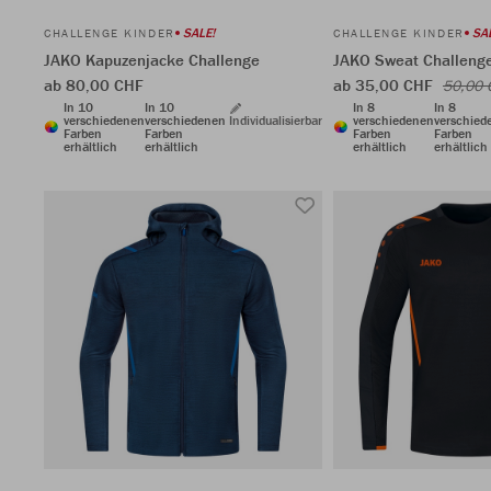
SALE!
SA
CHALLENGE KINDER
CHALLENGE KINDER
JAKO Kapuzenjacke Challenge
JAKO Sweat Challeng
ab 80,00 CHF
ab 35,00 CHF
50,00 
In 10
In 10
In 8
In 8
verschiedenen
verschiedenen
Individualisierbar
verschiedenen
verschied
Farben
Farben
Farben
Farben
erhältlich
erhältlich
erhältlich
erhältlich