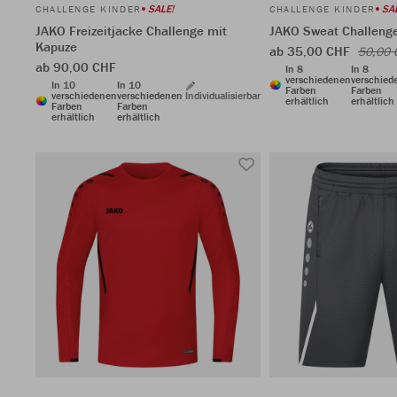
SALE!
SA
CHALLENGE KINDER
CHALLENGE KINDER
JAKO Freizeitjacke Challenge mit
JAKO Sweat Challeng
Kapuze
ab 35,00 CHF
50,00 
ab 90,00 CHF
In 8
In 8
verschiedenen
verschied
In 10
In 10
Farben
Farben
verschiedenen
verschiedenen
Individualisierbar
erhältlich
erhältlich
Farben
Farben
erhältlich
erhältlich