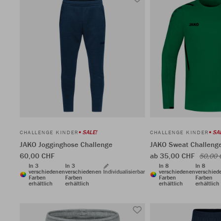
SALE!
SA
CHALLENGE KINDER
CHALLENGE KINDER
JAKO Jogginghose Challenge
JAKO Sweat Challeng
60,00 CHF
ab 35,00 CHF
50,00 
In 3
In 3
In 8
In 8
verschiedenen
verschiedenen
Individualisierbar
verschiedenen
verschied
Farben
Farben
Farben
Farben
erhältlich
erhältlich
erhältlich
erhältlich