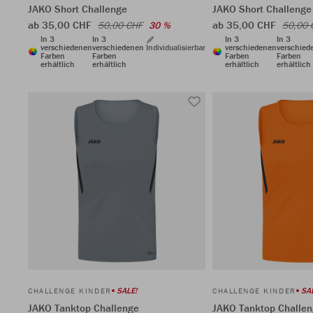
JAKO Short Challenge
JAKO Short Challenge
ab 35,00 CHF
ab 35,00 CHF
50,00 CHF
30 %
50,00 
In 3
In 3
In 3
In 3
verschiedenen
verschiedenen
Individualisierbar
verschiedenen
verschied
Farben
Farben
Farben
Farben
erhältlich
erhältlich
erhältlich
erhältlich
SALE!
SA
CHALLENGE KINDER
CHALLENGE KINDER
JAKO Tanktop Challenge
JAKO Tanktop Challe