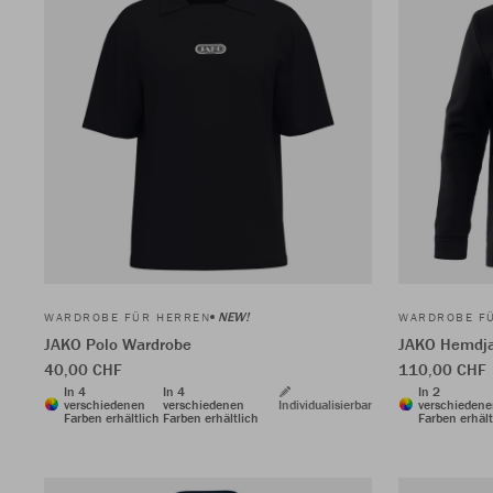
NEW!
WARDROBE FÜR HERREN
WARDROBE F
JAKO Polo Wardrobe
JAKO Hemdja
40,00 CHF
110,00 CHF
In 4
In 4
In 2
verschiedenen
verschiedenen
Individualisierbar
verschieden
Farben erhältlich
Farben erhältlich
Farben erhält