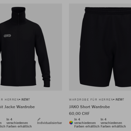
NEW!
NEW!
ÜR HERREN
WARDROBE FÜR HERREN
it Jacke Wardrobe
JAKO Short Wardrobe
60,00 CHF
In 4
In 4
In 4
en
verschiedenen
Individualisierbar
verschiedenen
verschiedenen
lich
Farben erhältlich
Farben erhältlich
Farben erhältlich