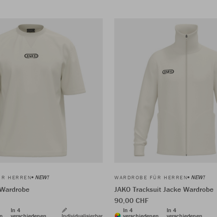
NEW!
NEW!
ÜR HERREN
WARDROBE FÜR HERREN
 Wardrobe
JAKO Tracksuit Jacke Wardrobe
90,00 CHF
In 4
In 4
In 4
en
verschiedenen
Individualisierbar
verschiedenen
verschiedenen