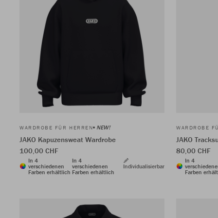
NEW!
WARDROBE FÜR HERREN
WARDROBE F
JAKO Kapuzensweat Wardrobe
JAKO Tracks
100,00 CHF
80,00 CHF
In 4
In 4
In 4
verschiedenen
verschiedenen
Individualisierbar
verschieden
Farben erhältlich
Farben erhältlich
Farben erhält