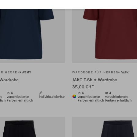
NEW!
NEW!
ÜR HERREN
WARDROBE FÜR HERREN
 Wardrobe
JAKO T-Shirt Wardrobe
35,00 CHF
In 4
In 4
In 4
en
verschiedenen
Individualisierbar
verschiedenen
verschiedenen
lich
Farben erhältlich
Farben erhältlich
Farben erhältlich