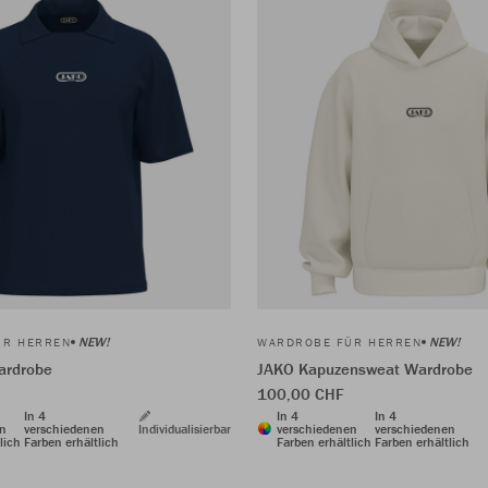
NEW!
NEW!
ÜR HERREN
WARDROBE FÜR HERREN
ardrobe
JAKO Kapuzensweat Wardrobe
100,00 CHF
In 4
In 4
In 4
en
verschiedenen
Individualisierbar
verschiedenen
verschiedenen
lich
Farben erhältlich
Farben erhältlich
Farben erhältlich