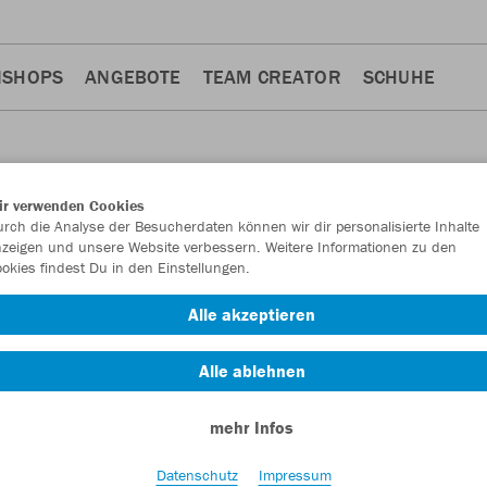
NSHOPS
ANGEBOTE
TEAM CREATOR
SCHUHE
ir verwenden Cookies
rch die Analyse der Besucherdaten können wir dir personalisierte Inhalte
REN
zeigen und unsere Website verbessern. Weitere Informationen zu den
okies findest Du in den Einstellungen.
Alle akzeptieren
rts
Accessiores
4
3
Alle ablehnen
mehr Infos
Datenschutz
Impressum