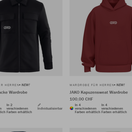
NEW!
NEW!
ÜR HERREN
WARDROBE FÜR HERREN
cke Wardrobe
JAKO Kapuzensweat Wardrobe
100,00 CHF
In 2
In 4
In 4
en
verschiedenen
Individualisierbar
verschiedenen
verschiedenen
lich
Farben erhältlich
Farben erhältlich
Farben erhältlich