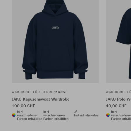
NEW!
WARDROBE FÜR HERREN
WARDROBE F
JAKO Kapuzensweat Wardrobe
JAKO Polo W
100,00 CHF
40,00 CHF
In 4
In 4
In 4
verschiedenen
verschiedenen
Individualisierbar
verschieden
Farben erhältlich
Farben erhältlich
Farben erhält