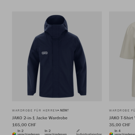
NEW!
WARDROBE FÜR HERREN
WARDROBE F
JAKO 2-in-1 Jacke Wardrobe
JAKO T-Shirt
165,00 CHF
35,00 CHF
In 2
In 2
In 4
verschiedenen
verschiedenen
Individualisierbar
verschieden