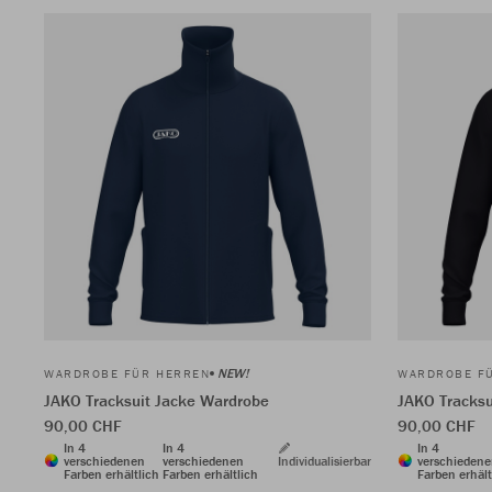
NEW!
WARDROBE FÜR HERREN
WARDROBE F
JAKO Tracksuit Jacke Wardrobe
JAKO Tracksu
90,00 CHF
90,00 CHF
In 4
In 4
In 4
verschiedenen
verschiedenen
Individualisierbar
verschieden
Farben erhältlich
Farben erhältlich
Farben erhält