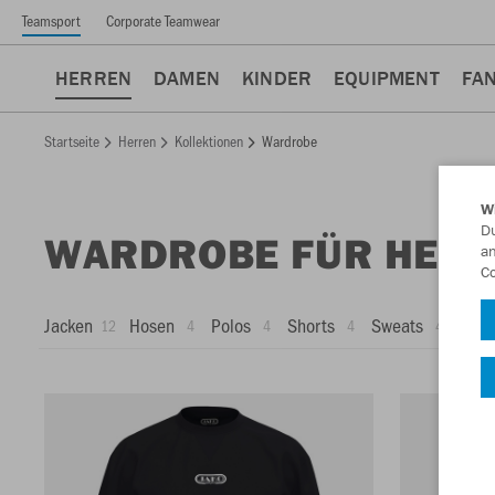
Teamsport
Corporate Teamwear
HERREN
DAMEN
KINDER
EQUIPMENT
FA
Startseite
Herren
Kollektionen
Wardrobe
W
Du
WARDROBE FÜR HER
an
Co
Jacken
Hosen
Polos
Shorts
Sweats
T-Shi
12
4
4
4
4