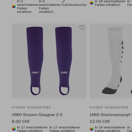
In 5
In 5
In 18 verschiedenen
In
verschiedenen
verschiedenen
Individualisierbar
Farben erhältlich
Far
Farben
Farben
erhältlich
erhältlich
KINDER ACCESSOIRES
KINDER ACCESSOIRES
JAKO Stutzen Glasgow 2.0
JAKO Stutzenstrumpf
8,00 CHF
12,00 CHF
In 17 verschiedenen
In 17 verschiedenen
In 16 verschiedenen
In
Farben erhältlich
Farben erhältlich
Farben erhältlich
Far