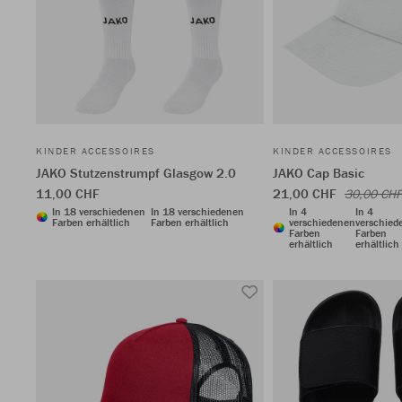
KINDER ACCESSOIRES
KINDER ACCESSOIRES
JAKO Stutzenstrumpf Glasgow 2.0
JAKO Cap Basic
11,00 CHF
21,00 CHF
30,00 CHF
In 18 verschiedenen
In 18 verschiedenen
In 4
In 4
Farben erhältlich
Farben erhältlich
verschiedenen
verschied
Farben
Farben
erhältlich
erhältlich