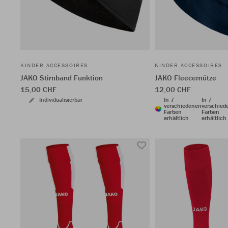
KINDER ACCESSOIRES
KINDER ACCESSOIRES
JAKO Stirnband Funktion
JAKO Fleecemütze
15,00 CHF
12,00 CHF
Individualisierbar
In 7
In 7
verschiedenen
verschied
Farben
Farben
erhältlich
erhältlich