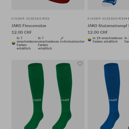
KINDER ACCESSOIRES
KINDER ACCESSOIRES
JAKO Fleecemütze
JAKO Stutzenstrumpf 
12,00 CHF
12,00 CHF
In 7
In 7
In 19 verschiedenen
In
verschiedenen
verschiedenen
Individualisierbar
Farben erhältlich
Far
Farben
Farben
erhältlich
erhältlich