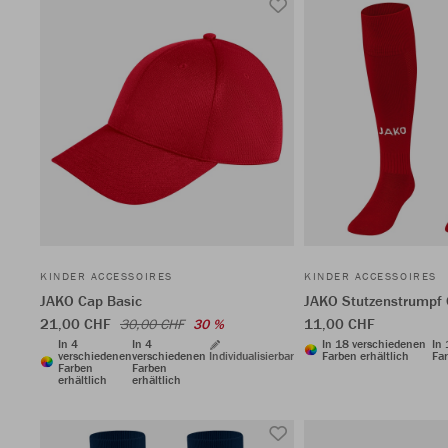
KINDER ACCESSOIRES
KINDER ACCESSOIRES
JAKO Cap Basic
JAKO Stutzenstrumpf 
21,00 CHF
11,00 CHF
30,00 CHF
30 %
In 4
In 4
In 18 verschiedenen
In
verschiedenen
verschiedenen
Individualisierbar
Farben erhältlich
Far
Farben
Farben
erhältlich
erhältlich