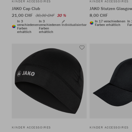
KINDER ACCESSOIRES
KINDER ACCESSOIRES
JAKO Cap Club
JAKO Stutzen Glasgow
21,00 CHF
8,00 CHF
30,00 CHF
30 %
In 3
In 3
In 17 verschiedenen
In
verschiedenen
verschiedenen
Individualisierbar
Farben erhältlich
Far
Farben
Farben
erhältlich
erhältlich
KINDER ACCESSOIRES
KINDER ACCESSOIRES