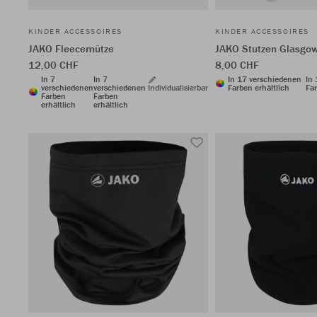
KINDER ACCESSOIRES
KINDER ACCESSOIRES
JAKO Fleecemütze
JAKO Stutzen Glasgow
12,00 CHF
8,00 CHF
In 7
In 7
In 17 verschiedenen
In
verschiedenen
verschiedenen
Individualisierbar
Farben erhältlich
Far
Farben
Farben
erhältlich
erhältlich