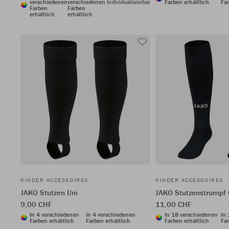
verschiedenen
verschiedenen
Individualisierbar
Farben erhältlich
Far
Farben
Farben
erhältlich
erhältlich
KINDER ACCESSOIRES
KINDER ACCESSOIRES
JAKO Stutzen Uni
JAKO Stutzenstrumpf 
9,00 CHF
11,00 CHF
In 4 verschiedenen
In 4 verschiedenen
In 18 verschiedenen
In
Farben erhältlich
Farben erhältlich
Farben erhältlich
Far