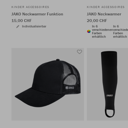
KINDER ACCESSOIRES
KINDER ACCESSOIRES
JAKO Neckwarmer Funktion
JAKO Neckwarmer
15,00 CHF
20,00 CHF
Individualisierbar
In 6
In 6
verschiedenen
verschied
Farben
Farben
erhältlich
erhältlich