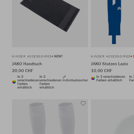
NEW!
KINDER ACCESSOIRES
KINDER ACCESSOIRES
JAKO Handtuch
JAKO Stutzen Lazio
20,00 CHF
10,00 CHF
In 2
In 2
In 3 verschiedenen
In
verschiedenen
verschiedenen
Individualisierbar
Farben erhältlich
Far
Farben
Farben
erhältlich
erhältlich