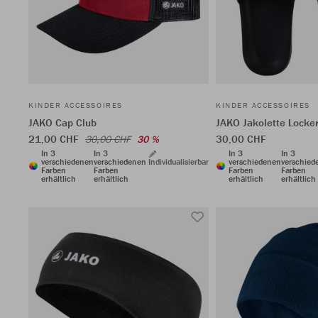
KINDER ACCESSOIRES
KINDER ACCESSOIRES
JAKO Cap Club
JAKO Jakolette Locke
21,00 CHF
30,00 CHF
30,00 CHF
30 %
In 3
In 3
In 3
In 3
verschiedenen
verschiedenen
Individualisierbar
verschiedenen
verschied
Farben
Farben
Farben
Farben
erhältlich
erhältlich
erhältlich
erhältlich