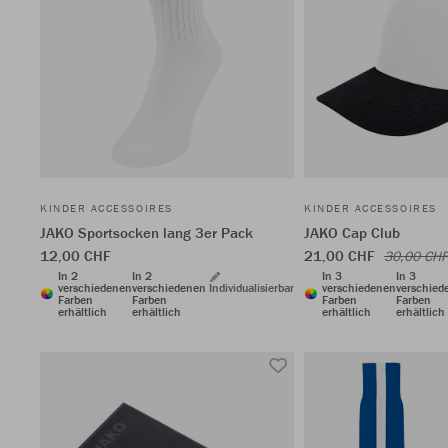
KINDER ACCESSOIRES
KINDER ACCESSOIRES
JAKO Sportsocken lang 3er Pack
JAKO Cap Club
12,00 CHF
21,00 CHF
30,00 CHF
In 2
In 2
In 3
In 3
verschiedenen
verschiedenen
Individualisierbar
verschiedenen
verschied
Farben
Farben
Farben
Farben
erhältlich
erhältlich
erhältlich
erhältlich