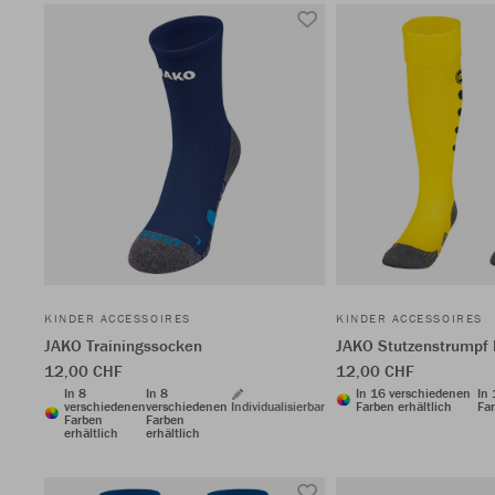
KINDER ACCESSOIRES
KINDER ACCESSOIRES
JAKO Trainingssocken
JAKO Stutzenstrumpf
12,00 CHF
12,00 CHF
In 8
In 8
In 16 verschiedenen
In
verschiedenen
verschiedenen
Individualisierbar
Farben erhältlich
Far
Farben
Farben
erhältlich
erhältlich