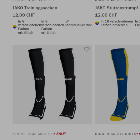
KINDER ACCESSOIRES
KINDER ACCESSOIRES
JAKO Trainingssocken
JAKO Stutzenstrumpf
12,00 CHF
12,00 CHF
In 8
In 8
In 16 verschiedenen
In
verschiedenen
verschiedenen
Individualisierbar
Farben erhältlich
Far
Farben
Farben
erhältlich
erhältlich
SALE!
KINDER ACCESSOIRES
KINDER ACCESSOIRES