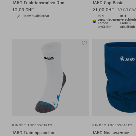
JAKO Funktionsmütze Run
JAKO Cap Basic
12,00 CHF
21,00 CHF
30,00 CHF
Individualisierbar
In 4
In 4
verschiedenen
verschied
Farben
Farben
erhältlich
erhältlich
KINDER ACCESSOIRES
KINDER ACCESSOIRES
JAKO Trainingssocken
JAKO Neckwarmer