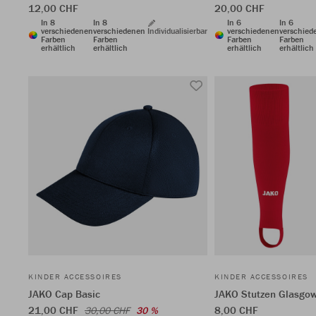
12,00 CHF
20,00 CHF
In 8
In 8
In 6
In 6
verschiedenen
verschiedenen
Individualisierbar
verschiedenen
verschied
Farben
Farben
Farben
Farben
erhältlich
erhältlich
erhältlich
erhältlich
KINDER ACCESSOIRES
KINDER ACCESSOIRES
JAKO Cap Basic
JAKO Stutzen Glasgow
21,00 CHF
8,00 CHF
30,00 CHF
30 %