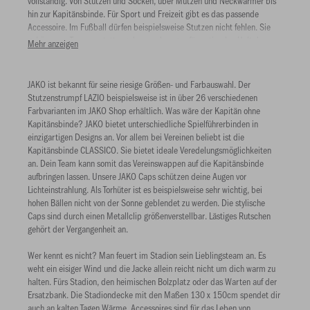
vollständig. Von Stutzen und Socken, über Mützen und Neckwarmer bis
hin zur Kapitänsbinde. Für Sport und Freizeit gibt es das passende
Accessoire. Im Fußball dürfen beispielsweise Stutzen nicht fehlen. Sie
gehören zur Teamausstattung dazu und sorgen für optimalen Halt des
Mehr anzeigen
Schienbeinschoners.
JAKO ist bekannt für seine riesige Größen- und Farbauswahl. Der
Stutzenstrumpf LAZIO beispielsweise ist in über 26 verschiedenen
Farbvarianten im JAKO Shop erhältlich. Was wäre der Kapitän ohne
Kapitänsbinde? JAKO bietet unterschiedliche Spielführerbinden in
einzigartigen Designs an. Vor allem bei Vereinen beliebt ist die
Kapitänsbinde CLASSICO. Sie bietet ideale Veredelungsmöglichkeiten
an. Dein Team kann somit das Vereinswappen auf die Kapitänsbinde
aufbringen lassen. Unsere JAKO Caps schützen deine Augen vor
Lichteinstrahlung. Als Torhüter ist es beispielsweise sehr wichtig, bei
hohen Bällen nicht von der Sonne geblendet zu werden. Die stylische
Caps sind durch einen Metallclip größenverstellbar. Lästiges Rutschen
gehört der Vergangenheit an.
Wer kennt es nicht? Man feuert im Stadion sein Lieblingsteam an. Es
weht ein eisiger Wind und die Jacke allein reicht nicht um dich warm zu
halten. Fürs Stadion, den heimischen Bolzplatz oder das Warten auf der
Ersatzbank. Die Stadiondecke mit den Maßen 130 x 150cm spendet dir
auch an kalten Tagen Wärme. Accessoires sind für das Leben von