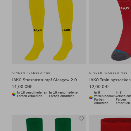
KINDER ACCESSOIRES
KINDER ACCESSOIRES
JAKO Stutzenstrumpf Glasgow 2.0
JAKO Trainingssocken
11,00 CHF
12,00 CHF
In 18 verschiedenen
In 18 verschiedenen
In 8
In 8
Farben erhältlich
Farben erhältlich
verschiedenen
verschied
Farben
Farben
erhältlich
erhältlich