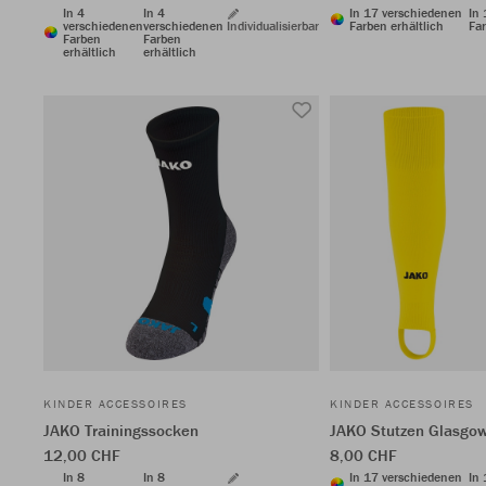
In 4
In 4
In 17 verschiedenen
In
verschiedenen
verschiedenen
Individualisierbar
Farben erhältlich
Far
Farben
Farben
erhältlich
erhältlich
KINDER ACCESSOIRES
KINDER ACCESSOIRES
JAKO Trainingssocken
JAKO Stutzen Glasgow
12,00 CHF
8,00 CHF
In 8
In 8
In 17 verschiedenen
In