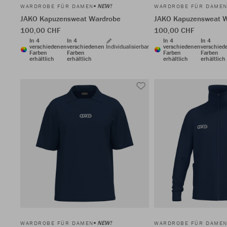
NEW!
WARDROBE FÜR DAMEN
WARDROBE FÜR DAME
JAKO Kapuzensweat Wardrobe
JAKO Kapuzensweat 
100,00 CHF
100,00 CHF
In 4
In 4
In 4
In 4
verschiedenen
verschiedenen
Individualisierbar
verschiedenen
verschied
Farben
Farben
Farben
Farben
erhältlich
erhältlich
erhältlich
erhältlich
NEW!
WARDROBE FÜR DAMEN
WARDROBE FÜR DAME