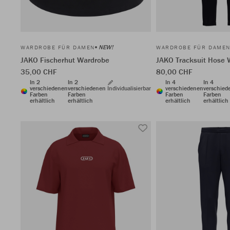
NEW!
WARDROBE FÜR DAMEN
WARDROBE FÜR DAME
JAKO Fischerhut Wardrobe
JAKO Tracksuit Hose 
35,00 CHF
80,00 CHF
In 2
In 2
In 4
In 4
verschiedenen
verschiedenen
Individualisierbar
verschiedenen
verschied
Farben
Farben
Farben
Farben
erhältlich
erhältlich
erhältlich
erhältlich