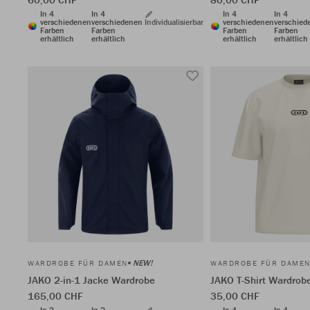
In 4
In 4
In 4
In 4
verschiedenen
verschiedenen
Individualisierbar
verschiedenen
verschied
Farben
Farben
Farben
Farben
erhältlich
erhältlich
erhältlich
erhältlich
NEW!
WARDROBE FÜR DAMEN
WARDROBE FÜR DAME
JAKO 2-in-1 Jacke Wardrobe
JAKO T-Shirt Wardrob
165,00 CHF
35,00 CHF
In 2
In 2
In 4
In 4