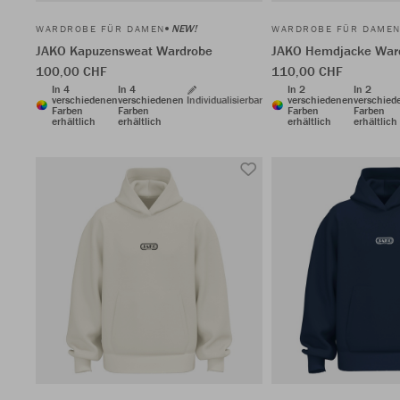
NEW!
WARDROBE FÜR DAMEN
WARDROBE FÜR DAME
JAKO Kapuzensweat Wardrobe
JAKO Hemdjacke War
100,00 CHF
110,00 CHF
In 4
In 4
In 2
In 2
verschiedenen
verschiedenen
Individualisierbar
verschiedenen
verschied
Farben
Farben
Farben
Farben
erhältlich
erhältlich
erhältlich
erhältlich