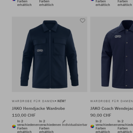
Farben
Farben
Farben
Farben
erhältlich
erhältlich
erhältlich
erhältlich
NEW!
WARDROBE FÜR DAMEN
WARDROBE FÜR DAME
JAKO Hemdjacke Wardrobe
JAKO Coach Wendeja
110,00 CHF
90,00 CHF
In 2
In 2
In 2
In 2
verschiedenen
verschiedenen
Individualisierbar
verschiedenen
verschied
Farben
Farben
Farben
Farben
erhältlich
erhältlich
erhältlich
erhältlich