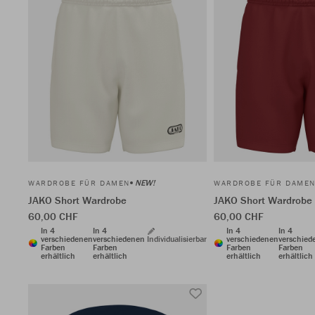
NEW!
WARDROBE FÜR DAMEN
WARDROBE FÜR DAME
JAKO Short Wardrobe
JAKO Short Wardrobe
60,00 CHF
60,00 CHF
In 4
In 4
In 4
In 4
verschiedenen
verschiedenen
Individualisierbar
verschiedenen
verschied
Farben
Farben
Farben
Farben
erhältlich
erhältlich
erhältlich
erhältlich