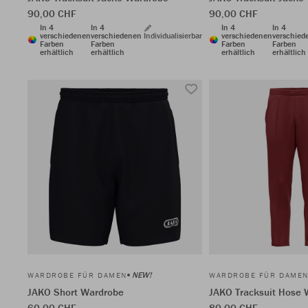
90,00 CHF
90,00 CHF
In 4
In 4
In 4
In 4
verschiedenen
verschiedenen
Individualisierbar
verschiedenen
verschied
Farben
Farben
Farben
Farben
erhältlich
erhältlich
erhältlich
erhältlich
NEW!
WARDROBE FÜR DAMEN
WARDROBE FÜR DAME
JAKO Short Wardrobe
JAKO Tracksuit Hose 
60,00 CHF
80,00 CHF