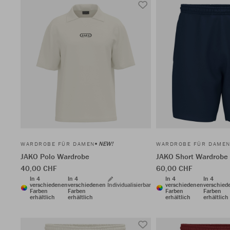
NEW!
WARDROBE FÜR DAMEN
WARDROBE FÜR DAME
JAKO Polo Wardrobe
JAKO Short Wardrobe
40,00 CHF
60,00 CHF
In 4
In 4
In 4
In 4
verschiedenen
verschiedenen
Individualisierbar
verschiedenen
verschied
Farben
Farben
Farben
Farben
erhältlich
erhältlich
erhältlich
erhältlich