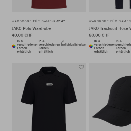
NEW!
WARDROBE FÜR DAMEN
WARDROBE FÜR DAME
JAKO Polo Wardrobe
JAKO Tracksuit Hose 
40,00 CHF
80,00 CHF
In 4
In 4
In 4
In 4
verschiedenen
verschiedenen
Individualisierbar
verschiedenen
verschied
Farben
Farben
Farben
Farben
erhältlich
erhältlich
erhältlich
erhältlich