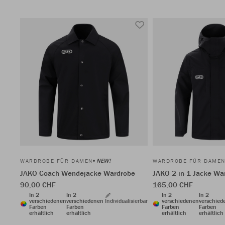
NEW!
WARDROBE FÜR DAMEN
WARDROBE FÜR DAME
JAKO Coach Wendejacke Wardrobe
JAKO 2-in-1 Jacke Wa
90,00 CHF
165,00 CHF
In 2
In 2
In 2
In 2
verschiedenen
verschiedenen
Individualisierbar
verschiedenen
verschied
Farben
Farben
Farben
Farben
erhältlich
erhältlich
erhältlich
erhältlich