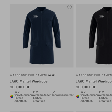
NEW!
WARDROBE FÜR DAMEN
WARDROBE FÜR DAME
JAKO Mantel Wardrobe
JAKO Mantel Wardrob
200,00 CHF
200,00 CHF
In 2
In 2
In 2
In 2
verschiedenen
verschiedenen
Individualisierbar
verschiedenen
verschied
Farben
Farben
Farben
Farben
erhältlich
erhältlich
erhältlich
erhältlich