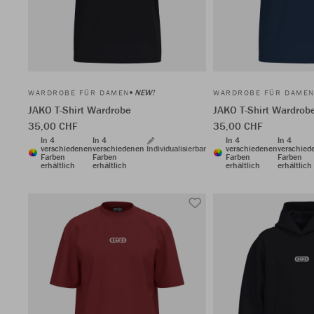
NEW!
WARDROBE FÜR DAMEN
WARDROBE FÜR DAME
JAKO T-Shirt Wardrobe
JAKO T-Shirt Wardrob
35,00 CHF
35,00 CHF
In 4
In 4
In 4
In 4
verschiedenen
verschiedenen
Individualisierbar
verschiedenen
verschied
Farben
Farben
Farben
Farben
erhältlich
erhältlich
erhältlich
erhältlich