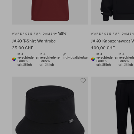
NEW!
WARDROBE FÜR DAMEN
WARDROBE FÜR DAME
JAKO T-Shirt Wardrobe
JAKO Kapuzensweat 
35,00 CHF
100,00 CHF
In 4
In 4
In 4
In 4
verschiedenen
verschiedenen
Individualisierbar
verschiedenen
verschied
Farben
Farben
Farben
Farben
erhältlich
erhältlich
erhältlich
erhältlich