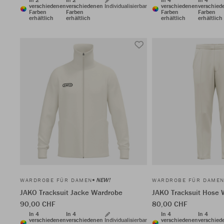
verschiedenen
verschiedenen
Individualisierbar
verschiedenen
verschied
Farben
Farben
Farben
Farben
erhältlich
erhältlich
erhältlich
erhältlich
NEW!
WARDROBE FÜR DAMEN
WARDROBE FÜR DAME
JAKO Tracksuit Jacke Wardrobe
JAKO Tracksuit Hose 
90,00 CHF
80,00 CHF
In 4
In 4
In 4
In 4
verschiedenen
verschiedenen
Individualisierbar
verschiedenen
verschied