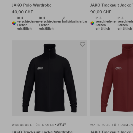
JAKO Polo Wardrobe
JAKO Tracksuit Jacke
40,00 CHF
90,00 CHF
In 4
In 4
In 4
In 4
verschiedenen
verschiedenen
Individualisierbar
verschiedenen
verschied
Farben
Farben
Farben
Farben
erhältlich
erhältlich
erhältlich
erhältlich
NEW!
WARDROBE FÜR DAMEN
WARDROBE FÜR DAME
JAKO Tracksuit Jacke Wardrobe
JAKO Tracksuit Jacke