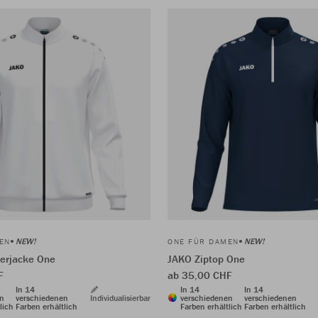
NEW!
NEW!
EN
ONE FÜR DAMEN
erjacke One
JAKO Ziptop One
F
ab 35,00 CHF
In 14
In 14
In 14
en
verschiedenen
Individualisierbar
verschiedenen
verschiedenen
lich
Farben erhältlich
Farben erhältlich
Farben erhältlich