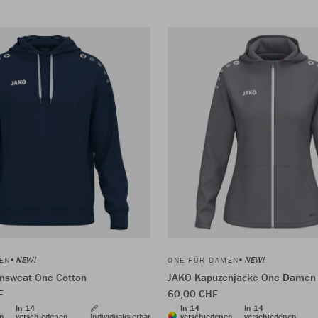
NEW!
NEW!
EN
ONE FÜR DAMEN
nsweat One Cotton
JAKO Kapuzenjacke One Damen
F
60,00 CHF
In 14
In 14
In 14
en
verschiedenen
Individualisierbar
verschiedenen
verschiedenen