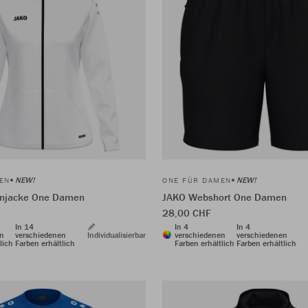
NEW!
NEW!
EN
ONE FÜR DAMEN
njacke One Damen
JAKO Webshort One Damen
28,00 CHF
In 14
In 4
In 4
en
verschiedenen
Individualisierbar
verschiedenen
verschiedenen
lich
Farben erhältlich
Farben erhältlich
Farben erhältlich