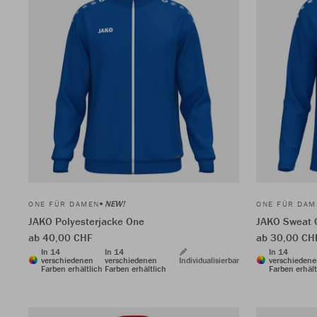
NEW!
ONE FÜR DAMEN
ONE FÜR DAM
JAKO Polyesterjacke One
JAKO Sweat 
ab 40,00 CHF
ab 30,00 CH
In 14
In 14
In 14
verschiedenen
verschiedenen
Individualisierbar
verschieden
Farben erhältlich
Farben erhältlich
Farben erhält