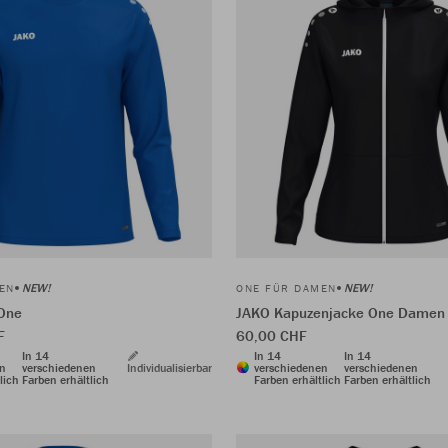
NEW!
NEW!
EN
ONE FÜR DAMEN
One
JAKO Kapuzenjacke One Damen
F
60,00 CHF
In 14
In 14
In 14
en
verschiedenen
Individualisierbar
verschiedenen
verschiedenen
lich
Farben erhältlich
Farben erhältlich
Farben erhältlich