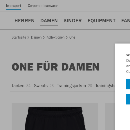
Teamsport
Corporate Teamwear
HERREN
DAMEN
KINDER
EQUIPMENT
FA
Startseite
Damen
Kollektionen
One
W
Du
ONE FÜR DAMEN
an
Co
Jacken
Sweats
Trainingsjacken
Trainingshosen
34
28
28
27