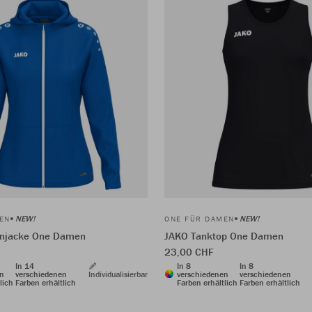
NEW!
NEW!
EN
ONE FÜR DAMEN
njacke One Damen
JAKO Tanktop One Damen
23,00 CHF
In 14
In 8
In 8
en
verschiedenen
Individualisierbar
verschiedenen
verschiedenen
lich
Farben erhältlich
Farben erhältlich
Farben erhältlich