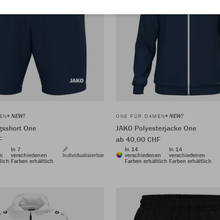
NEW!
NEW!
EN
ONE FÜR DAMEN
gsshort One
JAKO Polyesterjacke One
F
ab 40,00 CHF
In 7
In 14
In 14
en
verschiedenen
Individualisierbar
verschiedenen
verschiedenen
lich
Farben erhältlich
Farben erhältlich
Farben erhältlich