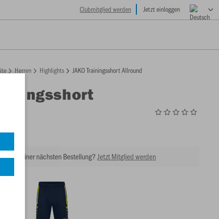
Clubmitglied werden
Jetzt einloggen
ite
Herren
Highlights
JAKO Trainingsshort Allround
ainingsshort
d
9
tt bei Deiner nächsten Bestellung?
Jetzt Mitglied werden