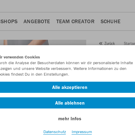
NSHOPS
ANGEBOTE
TEAM CREATOR
SCHUHE
Startse
Zurück
JAKO
Tr
ir verwenden Cookies
rch die Analyse der Besucherdaten können wir dir personalisierte Inhalte
Allroun
zeigen und unsere Website verbessern. Weitere Informationen zu den
okies findest Du in den Einstellungen.
Artikelnummer:
858
Alle akzeptieren
Lust auf 30% Raba
Alle ablehnen
mehr Infos
Datenschutz
Impressum