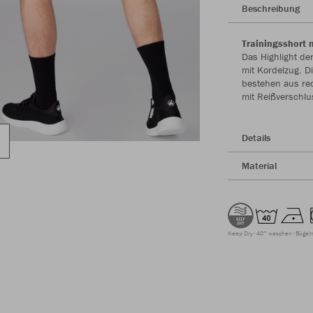
Beschreibung
Trainingsshort 
Das Highlight der
mit Kordelzug. D
bestehen aus rec
mit Reißverschl
Details
Material
Keep Dry
40° waschen
Bügeln