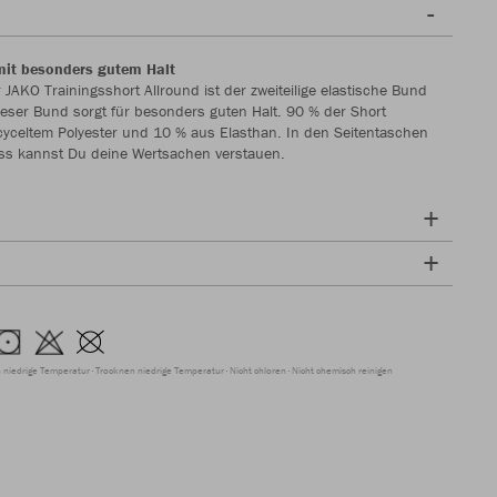
mit besonders gutem Halt
 JAKO Trainingsshort Allround ist der zweiteilige elastische Bund
ieser Bund sorgt für besonders guten Halt. 90 % der Short
yceltem Polyester und 10 % aus Elasthan. In den Seitentaschen
uss kannst Du deine Wertsachen verstauen.
 niedrige Temperatur
Trocknen niedrige Temperatur
Nicht chloren
Nicht chemisch reinigen