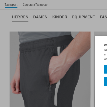
Teamsport
Corporate Teamwear
HERREN
DAMEN
KINDER
EQUIPMENT
FA
W
Du
an
Co