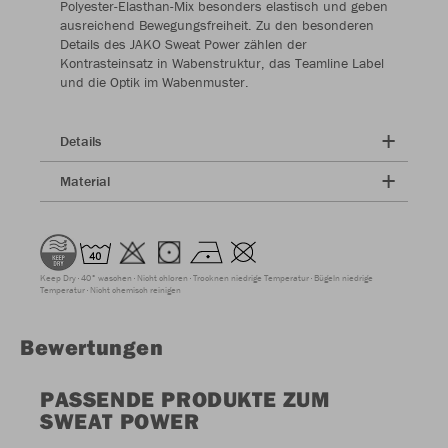
Polyester-Elasthan-Mix besonders elastisch und geben
ausreichend Bewegungsfreiheit. Zu den besonderen
Details des JAKO Sweat Power zählen der
Kontrasteinsatz in Wabenstruktur, das Teamline Label
und die Optik im Wabenmuster.
Details
Material
Keep Dry
40° waschen
Nicht chloren
Trocknen niedrige Temperatur
Bügeln niedrige
Temperatur
Nicht chemisch reinigen
Bewertungen
PASSENDE PRODUKTE ZUM
SWEAT POWER