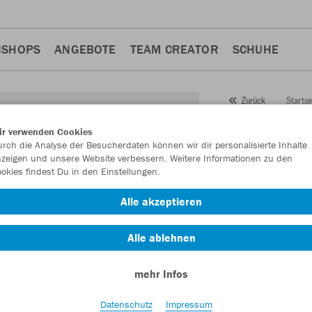
NSHOPS
ANGEBOTE
TEAM CREATOR
SCHUHE
Startse
Zurück
JAKO
ir verwenden Cookies
rch die Analyse der Besucherdaten können wir dir personalisierte Inhalte
Feldsp
zeigen und unsere Website verbessern. Weitere Informationen zu den
Funkti
okies findest Du in den Einstellungen.
Alle akzeptieren
Artikelnummer:
123
Alle ablehnen
Lust auf 30% Raba
mehr Infos
Datenschutz
Impressum