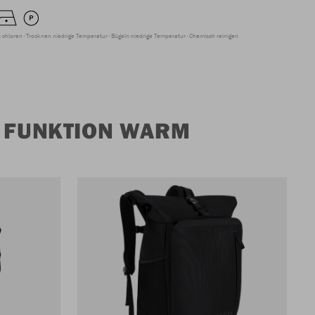
t chloren
Trocknen niedrige Temperatur
Bügeln niedrige Temperatur
Chemisch reinigen
 FUNKTION WARM