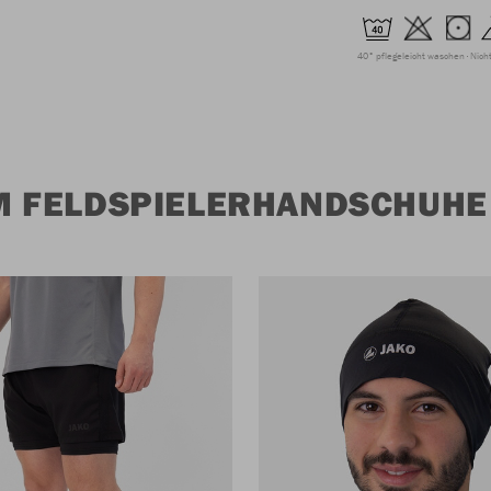
40° pflegeleicht waschen
Nich
M FELDSPIELERHANDSCHUHE