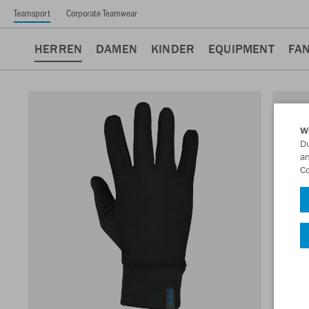
Teamsport
Corporate Teamwear
HERREN
DAMEN
KINDER
EQUIPMENT
FA
W
Du
an
Co