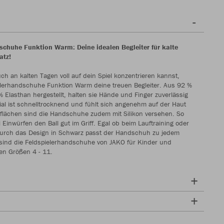
schuhe Funktion Warm: Deine idealen Begleiter für kalte
atz!
ch an kalten Tagen voll auf dein Spiel konzentrieren kannst,
elerhandschuhe Funktion Warm deine treuen Begleiter. Aus 92 %
% Elasthan hergestellt, halten sie Hände und Finger zuverlässig
al ist schnelltrocknend und fühlt sich angenehm auf der Haut
flächen sind die Handschuhe zudem mit Silikon versehen. So
Einwürfen den Ball gut im Griff. Egal ob beim Lauftraining oder
 durch das Design in Schwarz passt der Handschuh zu jedem
ch sind die Feldspielerhandschuhe von JAKO für Kinder und
en Größen 4 - 11.