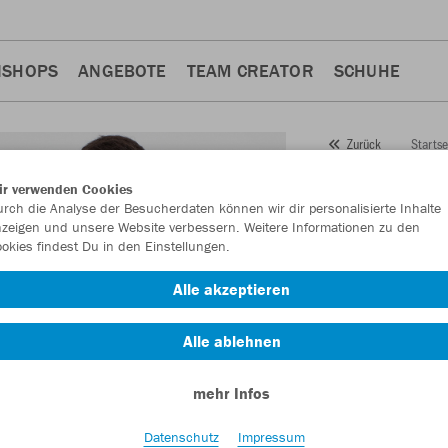
NSHOPS
ANGEBOTE
TEAM CREATOR
SCHUHE
Startse
Zurück
JAKO
K
ir verwenden Cookies
rch die Analyse der Besucherdaten können wir dir personalisierte Inhalte
Challen
zeigen und unsere Website verbessern. Weitere Informationen zu den
okies findest Du in den Einstellungen.
Artikelnummer:
682
Alle akzeptieren
Lust auf 30% Raba
Alle ablehnen
mehr Infos
Datenschutz
Impressum