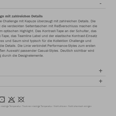
gn mit zahlreichen Details
ke Challenge mit Kapuze überzeugt mit zahlreichen Details. Die
 die verdeckten Seitentaschen mit Reißverschluss machen die
 optischen Highlight. Das Kontrast-Tape an der Schulter, das
st-Tape, das Teamline Label und der elastische Kontrast-Einsatz
s und Saum sind typisch für die Kollektion Challenge und
die Details. Die Linie verbindet Performance-Styles zum ersten
oßen Auswahl passender Casual-Styles. Deutlich sichtbar wird
g durch die Designelemente.
 niedrige Temperatur
Trocknen niedrige Temperatur
Nicht chloren
Nicht chemisch reinigen