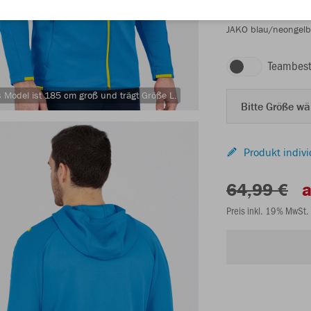
JAKO blau/neongelb
Teambest
 Model ist 185 cm groß und trägt Größe L.
Bitte Größe w
Produkt indivi
64,99 €
a
Preis inkl. 19% MwSt.