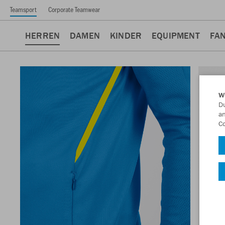
Teamsport
Corporate Teamwear
HERREN
DAMEN
KINDER
EQUIPMENT
FA
W
Du
an
Co