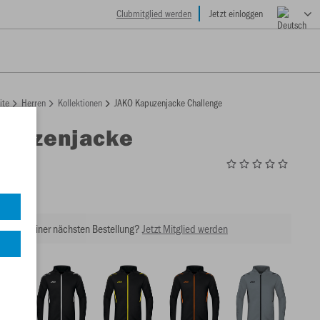
Clubmitglied werden
Jetzt einloggen
ite
Herren
Kollektionen
JAKO Kapuzenjacke Challenge
apuzenjacke
ge
1
tt bei Deiner nächsten Bestellung?
Jetzt Mitglied werden