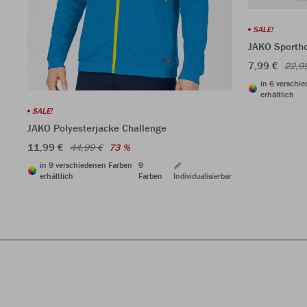
SALE!
JAKO Sporth
7,99 €
22,9
in 6 verschi
erhältlich
SALE!
JAKO Polyesterjacke Challenge
11,99 €
44,99 €
73 %
in 9 verschiedenen Farben
9
erhältlich
Farben
Individualisierbar