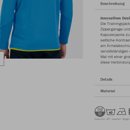
Beschreibung
Innovatives Desi
Die Trainingsjac
Zippergarage und
Kapuzenjacke zum
seitliche Kontra
am Ärmelabschlus
vervollständigen 
Mal mit einer gr
diese Verbindun
Details
Material
Keep Dry
40° waschen
Bügeln