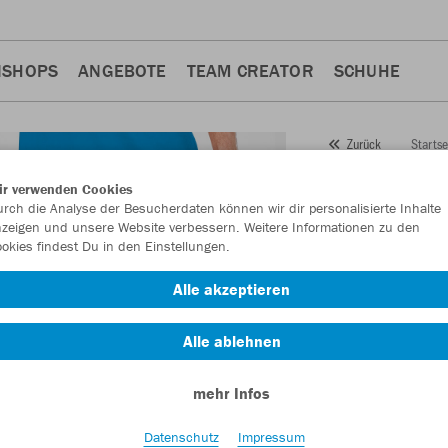
NSHOPS
ANGEBOTE
TEAM CREATOR
SCHUHE
Startse
Zurück
JAKO
Sp
ir verwenden Cookies
rch die Analyse der Besucherdaten können wir dir personalisierte Inhalte
Artikelnummer:
442
zeigen und unsere Website verbessern. Weitere Informationen zu den
okies findest Du in den Einstellungen.
Lust auf 30% Raba
Alle akzeptieren
Alle ablehnen
mehr Infos
Datenschutz
Impressum