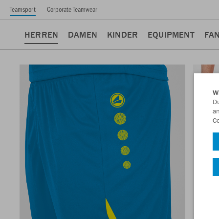
Teamsport
Corporate Teamwear
HERREN
DAMEN
KINDER
EQUIPMENT
FA
W
Du
an
Co