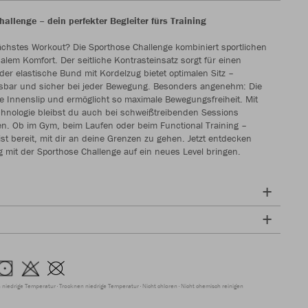
allenge – dein perfekter Begleiter fürs Training
nächstes Workout? Die Sporthose Challenge kombiniert sportlichen
nalem Komfort. Der seitliche Kontrasteinsatz sorgt für einen
er elastische Bund mit Kordelzug bietet optimalen Sitz –
ssbar und sicher bei jeder Bewegung. Besonders angenehm: Die
Innenslip und ermöglicht so maximale Bewegungsfreiheit. Mit
hnologie bleibst du auch bei schweißtreibenden Sessions
n. Ob im Gym, beim Laufen oder beim Functional Training –
st bereit, mit dir an deine Grenzen zu gehen. Jetzt entdecken
g mit der Sporthose Challenge auf ein neues Level bringen.
 niedrige Temperatur
Trocknen niedrige Temperatur
Nicht chloren
Nicht chemisch reinigen