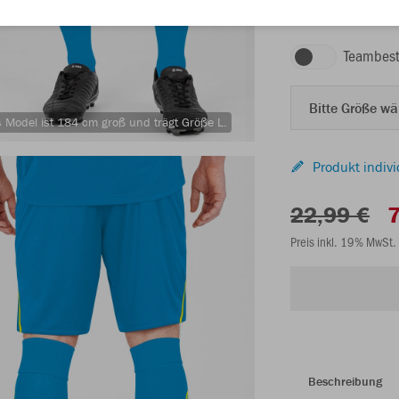
JAKO blau/neongelb
Teambest
Bitte Größe w
 Model ist 184 cm groß und trägt Größe L.
Produkt indivi
22,99 €
7
Preis inkl. 19% MwSt.
Beschreibung