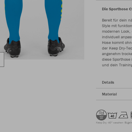
Die Sporthose Ch
Bereit für dein 
Style mit funktio
modernen Look, d
individuell anpa
Hose kommt ohne 
der Keep Dry-Tec
angenehm trocke
diese Sporthose i
und dein Trainin
Details
Material
Keep Dry
40° waschen
Bügeln