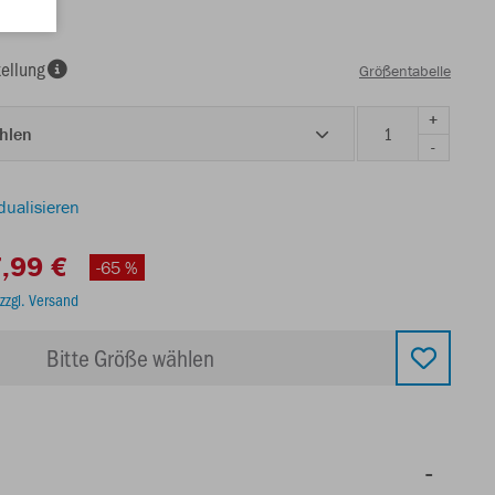
ellung
Größentabelle
+
ählen
-
dualisieren
,99 €
-65 %
zzgl. Versand
Bitte Größe wählen