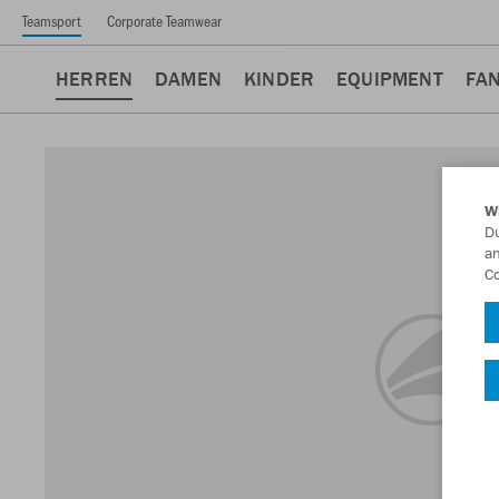
Teamsport
Corporate Teamwear
HERREN
DAMEN
KINDER
EQUIPMENT
FA
W
Du
an
Co