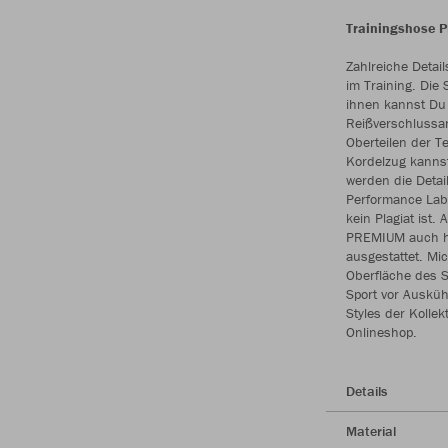
Trainingshose P
Zahlreiche Deta
im Training. Die
ihnen kannst Du 
Reißverschlussa
Oberteilen der T
Kordelzug kannst
werden die Detai
Performance Labe
kein Plagiat ist.
PREMIUM auch hoc
ausgestattet. Mic
Oberfläche des S
Sport vor Auskü
Styles der Kollek
Onlineshop.
Details
Material