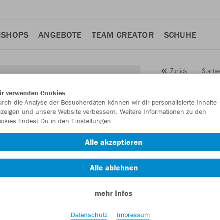
NSHOPS
ANGEBOTE
TEAM CREATOR
SCHUHE
Startse
Zurück
JAKO
Tr
ir verwenden Cookies
rch die Analyse der Besucherdaten können wir dir personalisierte Inhalte
Premiu
zeigen und unsere Website verbessern. Weitere Informationen zu den
okies findest Du in den Einstellungen.
Artikelnummer:
842
Alle akzeptieren
Lust auf 30% Raba
Alle ablehnen
mehr Infos
Datenschutz
Impressum