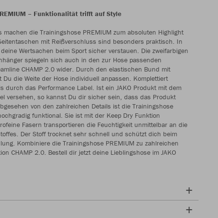
REMIUM – Funktionalität trifft auf Style
ils machen die Trainingshose PREMIUM zum absoluten Highlight
 Seitentaschen mit Reißverschluss sind besonders praktisch. In
deine Wertsachen beim Sport sicher verstauen. Die zweifarbigen
nhänger spiegeln sich auch in den zur Hose passenden
eamline CHAMP 2.0 wider. Durch den elastischen Bund mit
 Du die Weite der Hose individuell anpassen. Komplettiert
ls durch das Performance Label. Ist ein JAKO Produkt mit dem
l versehen, so kannst Du dir sicher sein, dass das Produkt
 Abgesehen von den zahlreichen Details ist die Trainingshose
hgradig funktional. Sie ist mit der Keep Dry Funktion
rofeine Fasern transportieren die Feuchtigkeit unmittelbar an die
toffes. Der Stoff trocknet sehr schnell und schützt dich beim
hlung. Kombiniere die Trainingshose PREMIUM zu zahlreichen
tion CHAMP 2.0. Bestell dir jetzt deine Lieblingshose im JAKO