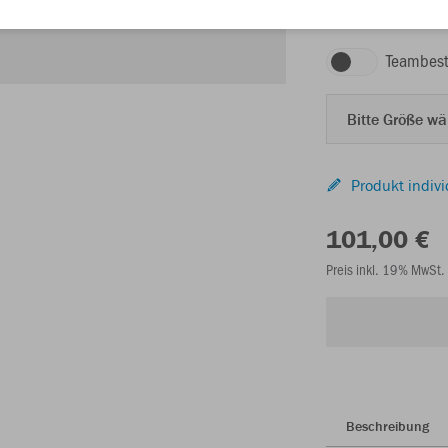
Teambest
Bitte Größe w
Produkt indivi
101,00 €
Preis inkl. 19% MwSt.
Beschreibung