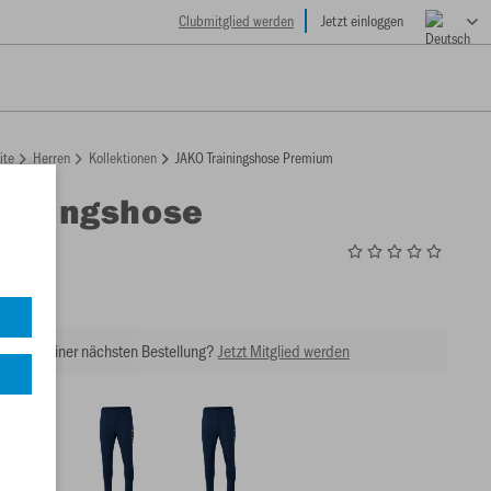
Clubmitglied werden
Jetzt einloggen
ite
Herren
Kollektionen
JAKO Trainingshose Premium
ainingshose
m
0
tt bei Deiner nächsten Bestellung?
Jetzt Mitglied werden