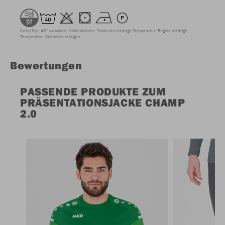
Keep Dry
40° waschen
Nicht chloren
Trocknen niedrige Temperatur
Bügeln niedrige
Temperatur
Chemisch reinigen
Bewertungen
PASSENDE PRODUKTE ZUM
PRÄSENTATIONSJACKE CHAMP
2.0