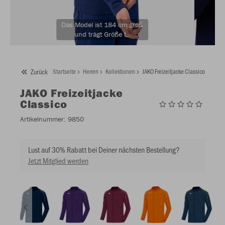
Das Model ist 184 cm groß
und trägt Größe L.
Zurück
Startseite
Herren
Kollektionen
JAKO Freizeitjacke Classico
JAKO
Freizeitjacke
Classico
Artikelnummer:
9850
Lust auf 30% Rabatt bei Deiner nächsten Bestellung?
Jetzt Mitglied werden