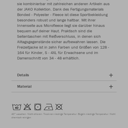
sie kombinierbar mit zahlreichen anderen Artikeln aus
der JAKO Kollektion. Dank des Fertigungsmaterials
Bonded - Polyester - Fleece ist diese Sportbekleidung
besonders robust und lange haltbar. Mit ihrer
Innenseite aus Microfleece liegt sie darüber hinaus
bequem auf deiner Haut. Praktisch sind die
Seitentaschen mit Reißverschluss, in denen sich
Alltagsgegenstände sicher aufbewahren lassen. Die
Freizeitjacke ist in zehn Farben und Größen von 128 -
164 für Kinder, S - 4XL für Erwachsene und im
Damenschnitt von 34 - 48 erhältlich.
Details
Material
40° waschen
Nicht chloren
Trocknen niedrige Temperatur
Bügeln niedrige Temperatur
Nicht
chemisch reinigen