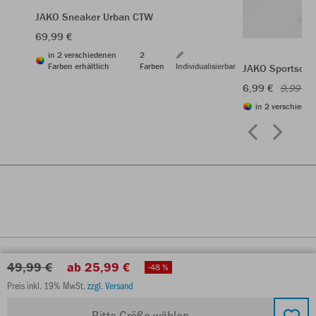
JAKO Sneaker Urban CTW
69,99 €
in 2 verschiedenen
2
Farben erhältlich
Farben
Individualisierbar
JAKO Sportsock
6,99 €
9,99 €
in 2 verschieden
49,99 €
ab 25,99 €
-48 %
Preis inkl. 19% MwSt.
zzgl. Versand
Bitte Größe wählen