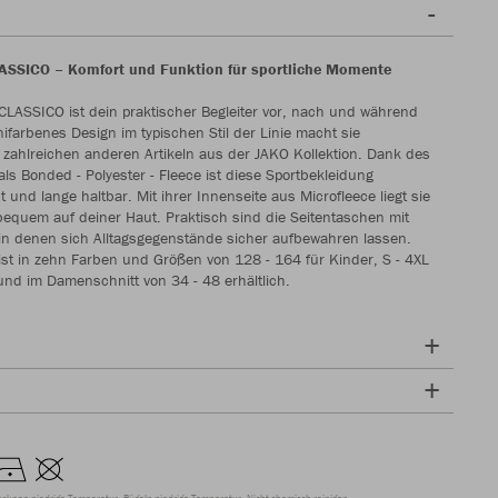
LASSICO – Komfort und Funktion für sportliche Momente
e CLASSICO ist dein praktischer Begleiter vor, nach und während
ifarbenes Design im typischen Stil der Linie macht sie
 zahlreichen anderen Artikeln aus der JAKO Kollektion. Dank des
ls Bonded - Polyester - Fleece ist diese Sportbekleidung
und lange haltbar. Mit ihrer Innenseite aus Microfleece liegt sie
equem auf deiner Haut. Praktisch sind die Seitentaschen mit
in denen sich Alltagsgegenstände sicher aufbewahren lassen.
e ist in zehn Farben und Größen von 128 - 164 für Kinder, S - 4XL
nd im Damenschnitt von 34 - 48 erhältlich.
ocknen niedrige Temperatur
Bügeln niedrige Temperatur
Nicht chemisch reinigen