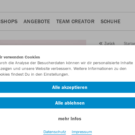
NSHOPS
ANGEBOTE
TEAM CREATOR
SCHUHE
Startse
Zurück
JAKO
Fr
ir verwenden Cookies
rch die Analyse der Besucherdaten können wir dir personalisierte Inhalte
Classic
zeigen und unsere Website verbessern. Weitere Informationen zu den
okies findest Du in den Einstellungen.
Artikelnummer:
985
Alle akzeptieren
Lust auf 30% Raba
Alle ablehnen
mehr Infos
Datenschutz
Impressum