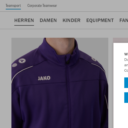
Teamsport
Corporate Teamwear
HERREN
DAMEN
KINDER
EQUIPMENT
FA
W
Du
an
Co