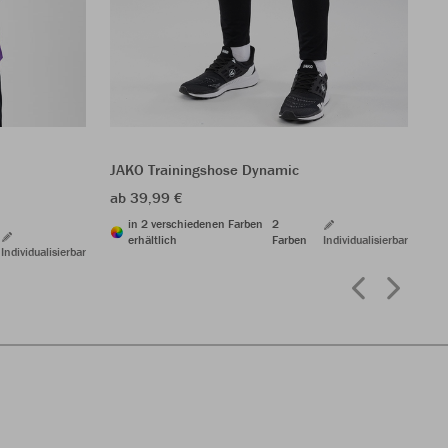
N
JA
29
JAKO Trainingshose Dynamic
ab 39,99 €
in 2 verschiedenen Farben
2
erhältlich
Farben
Individualisierbar
Individualisierbar