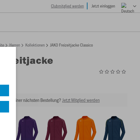
Clubmitglied werden
Jetzt einloggen
ite
Herren
Kollektionen
JAKO Freizeitjacke Classico
eizeitjacke
o
0
tt bei Deiner nächsten Bestellung?
Jetzt Mitglied werden