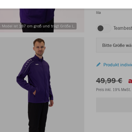
lila
 Model ist 187 cm groß und trägt Größe L.
Teambest
Bitte Größe w
Produkt indivi
49,99 €
a
Preis inkl. 19% MwSt.