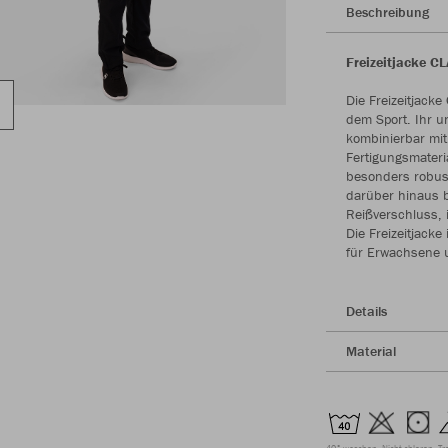
Beschreibung
Freizeitjacke C
Die Freizeitjack
dem Sport. Ihr un
kombinierbar mit
Fertigungsmateria
besonders robust 
darüber hinaus b
Reißverschluss, 
Die Freizeitjack
für Erwachsene u
Details
Material
40° waschen
Nicht chloren
Tr