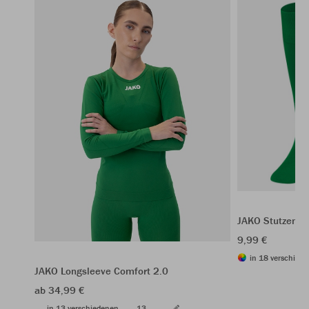
JAKO Stutzenst
9,99 €
in 18 verschiede
JAKO Longsleeve Comfort 2.0
ab 34,99 €
in 13 verschiedenen
13