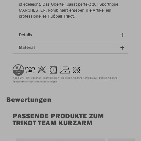
pflegeleicht. Das Oberteil passt perfekt zur Sporthose
MANCHESTER, kombiniert ergeben die Artikel ein
professionelles Fußball Trikot.
Details
Material
Keep Dry
40° waschen
Nicht chloren
Trocknen niedrige Temperatur
Bügeln niedrige
Temperatur
Nicht chemisch reinigen
Bewertungen
PASSENDE PRODUKTE ZUM
TRIKOT TEAM KURZARM