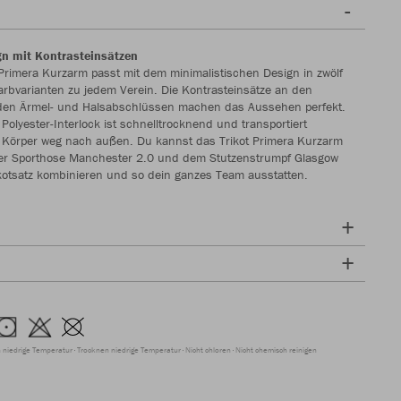
gn mit Kontrasteinsätzen
Primera Kurzarm passt mit dem minimalistischen Design in zwölf
rbvarianten zu jedem Verein. Die Kontrasteinsätze an den
 den Ärmel- und Halsabschlüssen machen das Aussehen perfekt.
Polyester-Interlock ist schnelltrocknend und transportiert
m Körper weg nach außen. Du kannst das Trikot Primera Kurzarm
der Sporthose Manchester 2.0 und dem Stutzenstrumpf Glasgow
kotsatz kombinieren und so dein ganzes Team ausstatten.
 niedrige Temperatur
Trocknen niedrige Temperatur
Nicht chloren
Nicht chemisch reinigen