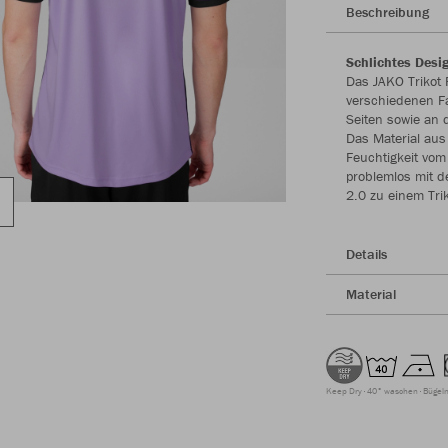
Beschreibung
Schlichtes Desi
Das JAKO Trikot 
verschiedenen Fa
Seiten sowie an
Das Material aus 
Feuchtigkeit vo
problemlos mit 
2.0 zu einem Tri
Details
Material
Keep Dry
40° waschen
Bügeln