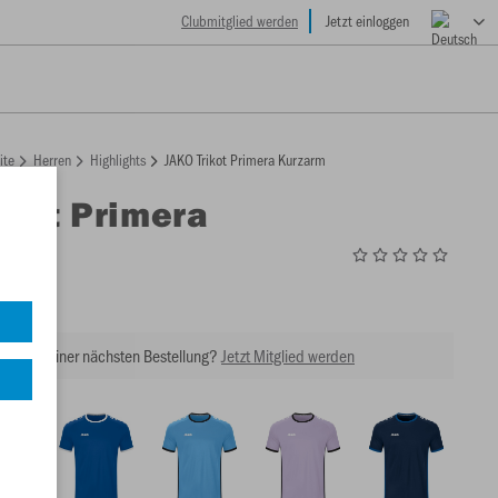
Clubmitglied werden
Jetzt einloggen
ite
Herren
Highlights
JAKO Trikot Primera Kurzarm
ikot Primera
m
2
tt bei Deiner nächsten Bestellung?
Jetzt Mitglied werden