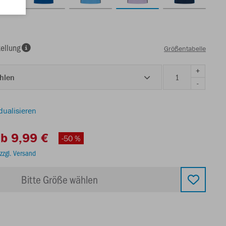
ellung
Größentabelle
+
ählen
-
dualisieren
b 9,99 €
-50 %
zzgl. Versand
Bitte Größe wählen