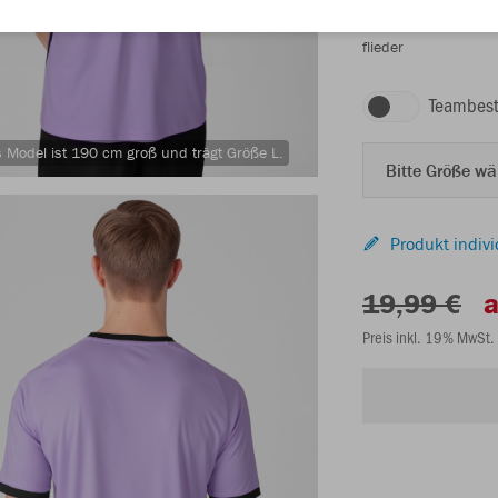
flieder
Teambest
 Model ist 190 cm groß und trägt Größe L.
Bitte Größe w
Produkt indivi
19,99 €
a
Preis inkl. 19% MwSt.