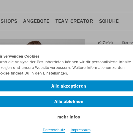
NSHOPS
ANGEBOTE
TEAM CREATOR
SCHUHE
Startse
Zurück
JAKO
Tr
ir verwenden Cookies
rch die Analyse der Besucherdaten können wir dir personalisierte Inhalte
Kurzar
zeigen und unsere Website verbessern. Weitere Informationen zu den
okies findest Du in den Einstellungen.
Artikelnummer:
421
Alle akzeptieren
Lust auf 30% Raba
Alle ablehnen
mehr Infos
Datenschutz
Impressum