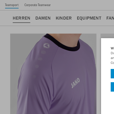
Teamsport
Corporate Teamwear
HERREN
DAMEN
KINDER
EQUIPMENT
FA
W
Du
an
Co