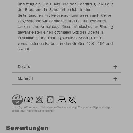
und zeigt die JAKO Dots und den Schriftzug JAKO auf
der Brust und im Schulterbereich. In den
Seitentaschen mit Reißverschluss lassen sich kleine
Gegenstände wie Schlüssel und Co. aufbewahren.
Jacken- und Ärmelabschlüsse mit elastischer Binding
gewährleisten einen optimalen Sitz des Oberteils.
Erhältlich ist die Trainingsjacke CLASSICO in 10
verschiedenen Farben, in den Größen 128 - 164 und
S - 3XL.
Details
Material
Keep Dry
40° waschen
Nicht chloren
Trocknen niedrige Temperatur
Bügeln niedrige
Temperatur
Nicht chemisch reinigen
Bewertungen