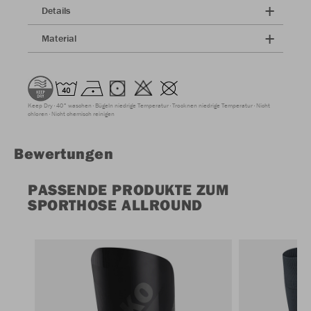
Details
Material
Keep Dry
40° waschen
Bügeln niedrige Temperatur
Trocknen niedrige Temperatur
Nicht
chloren
Nicht chemisch reinigen
Bewertungen
PASSENDE PRODUKTE ZUM
SPORTHOSE ALLROUND