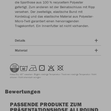
die Sporthose aus 100 % recyceltem Polyester
gefertigt. Zum anderen ist der Beinabschluss mit Ripp
versehen. Der zweiteilige, elastische Bund mit
Kordelzug und das elastische Material aus Polyester-
Micro-Twill garantiert einen hervorragenden
Tragekomfort. Ein Innenfutter ist nicht vorhanden.
Details
Material
Keep Dry
40° waschen
Bügeln niedrige Temperatur
Trocknen niedrige Temperatur
Nicht
chloren
Nicht chemisch reinigen
Bewertungen
PASSENDE PRODUKTE ZUM
PRÄSENTATIONSHOSE ALLROUND