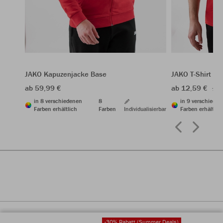
JAKO Kapuzenjacke Base
JAKO T-Shirt Ba
ab 59,99 €
ab 12,59 €
17,
in 8 verschiedenen
8
in 9 verschiede
Farben erhältlich
Farben
Individualisierbar
Farben erhältlic
-30% Rabatt (Summer Deals)