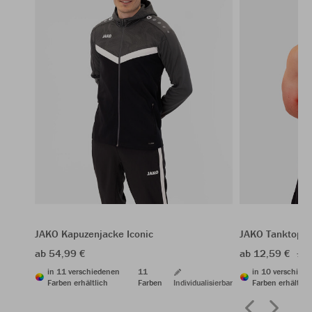
JAKO Kapuzenjacke Iconic
JAKO Tanktop R
ab 54,99 €
ab 12,59 €
17,
in 11 verschiedenen
11
in 10 verschied
Farben erhältlich
Farben
Individualisierbar
Farben erhältlic