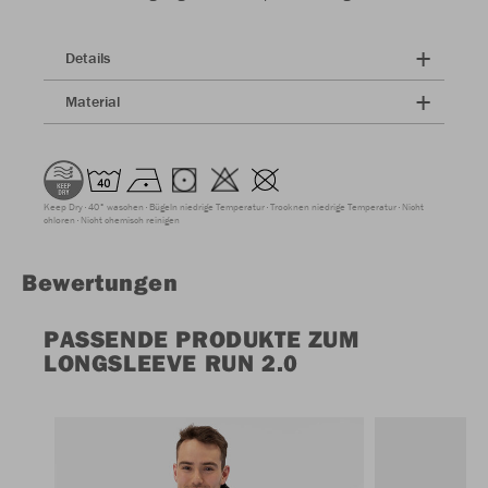
Details
Material
Keep Dry
40° waschen
Bügeln niedrige Temperatur
Trocknen niedrige Temperatur
Nicht
chloren
Nicht chemisch reinigen
Bewertungen
PASSENDE PRODUKTE ZUM
LONGSLEEVE RUN 2.0