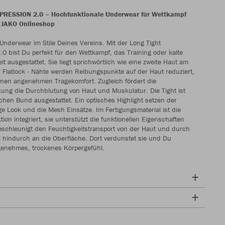
PRESSION 2.0 – Hochfunktionale Underwear für Wettkampf
m JAKO Onlineshop
Underwear im Stile Deines Vereins. Mit der Long Tight
bist Du perfekt für den Wettkampf, das Training oder kalte
eit ausgestattet. Sie liegt sprichwörtlich wie eine zweite Haut am
 Flatlock - Nähte werden Reibungspunkte auf der Haut reduziert,
inen angenehmen Tragekomfort. Zugleich fördert die
ung die Durchblutung von Haut und Muskulatur. Die Tight ist
schen Bund ausgestattet. Ein optisches Highlight setzen der
 Look und die Mesh Einsätze. Im Fertigungsmaterial ist die
on integriert, sie unterstützt die funktionellen Eigenschaften
eschleunigt den Feuchtigkeitstransport von der Haut und durch
al hindurch an die Oberfläche. Dort verdunstet sie und Du
genehmes, trockenes Körpergefühl.