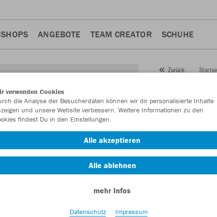
NSHOPS
ANGEBOTE
TEAM CREATOR
SCHUHE
Startse
Zurück
JAKO
Lo
ir verwenden Cookies
rch die Analyse der Besucherdaten können wir dir personalisierte Inhalte
Compre
zeigen und unsere Website verbessern. Weitere Informationen zu den
okies findest Du in den Einstellungen.
Artikelnummer:
845
Alle akzeptieren
Lust auf 30% Raba
Alle ablehnen
mehr Infos
Datenschutz
Impressum