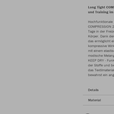
Long Tight COM
und Training i
Hochfunktionale 
COMPRESSION 2.0 
Tage in der Freiz
Körper. Dank der
das ermöglicht e
kompressive Wirk
mit einem elasti
modische Melange
KEEP DRY - Funkti
der Stoffe und b
das Textilmateri
bewahrst ein an
Details
Material