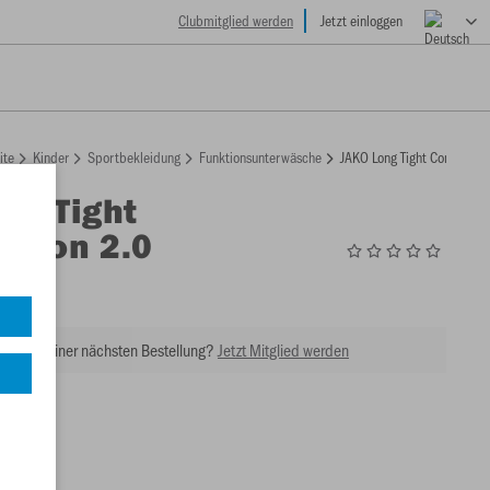
Clubmitglied werden
Jetzt einloggen
ite
Kinder
Sportbekleidung
Funktionsunterwäsche
JAKO Long Tight Compressi
ng Tight
ssion 2.0
1
tt bei Deiner nächsten Bestellung?
Jetzt Mitglied werden