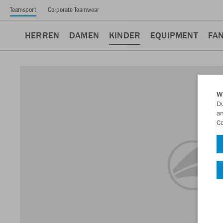
Teamsport
Corporate Teamwear
HERREN
DAMEN
KINDER
EQUIPMENT
FA
W
Du
an
Co