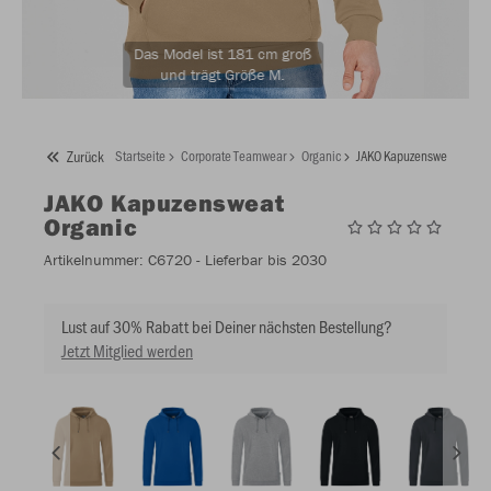
Das Model ist 181 cm groß
und trägt Größe M.
Zurück
Startseite
Corporate Teamwear
Organic
JAKO Kapuzensweat Organ
JAKO
Kapuzensweat
Organic
Artikelnummer:
C6720
- Lieferbar bis 2030
Lust auf 30% Rabatt bei Deiner nächsten Bestellung?
Jetzt Mitglied werden