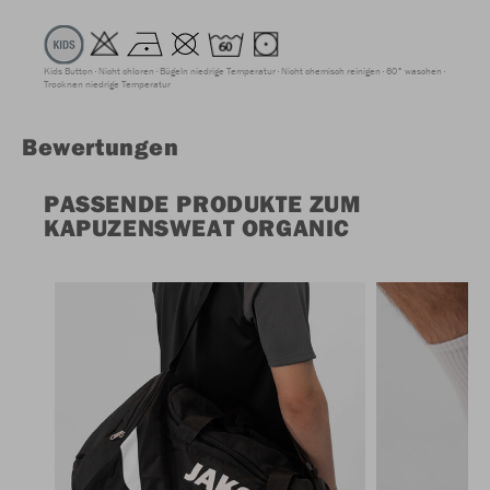
Kids Button
Nicht chloren
Bügeln niedrige Temperatur
Nicht chemisch reinigen
60° waschen
Trocknen niedrige Temperatur
Bewertungen
PASSENDE PRODUKTE ZUM
KAPUZENSWEAT ORGANIC