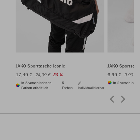
JAKO Sporttasche Iconic
JAKO Sportsock
17,49 €
6,99 €
24,99 €
30 %
9,99 €
in 5 verschiedenen
5
in 2 verschieden
Farben erhältlich
Farben
Individualisierbar