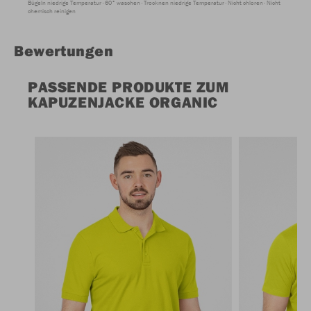
Bügeln niedrige Temperatur
60° waschen
Trocknen niedrige Temperatur
Nicht chloren
Nicht
chemisch reinigen
Bewertungen
PASSENDE PRODUKTE ZUM
KAPUZENJACKE ORGANIC