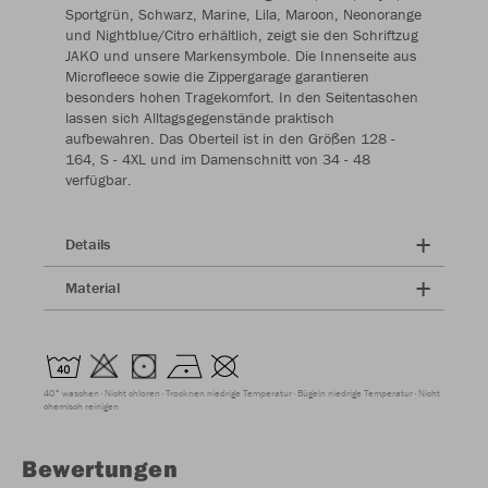
Sportgrün, Schwarz, Marine, Lila, Maroon, Neonorange
und Nightblue/Citro erhältlich, zeigt sie den Schriftzug
JAKO und unsere Markensymbole. Die Innenseite aus
Microfleece sowie die Zippergarage garantieren
besonders hohen Tragekomfort. In den Seitentaschen
lassen sich Alltagsgegenstände praktisch
aufbewahren. Das Oberteil ist in den Größen 128 -
164, S - 4XL und im Damenschnitt von 34 - 48
verfügbar.
Details
Material
40° waschen
Nicht chloren
Trocknen niedrige Temperatur
Bügeln niedrige Temperatur
Nicht
chemisch reinigen
Bewertungen