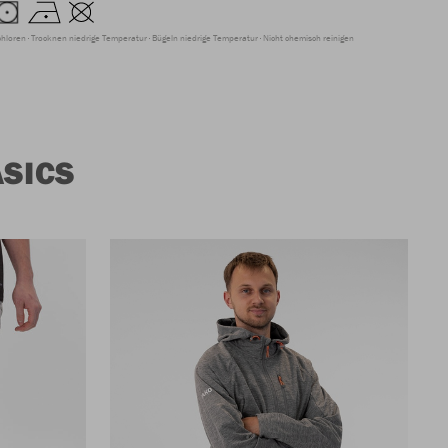
chloren
Trocknen niedrige Temperatur
Bügeln niedrige Temperatur
Nicht chemisch reinigen
SICS