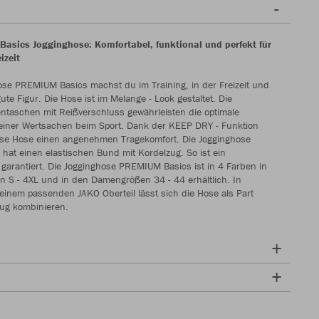
sics Jogginghose: Komfortabel, funktional und perfekt für
izeit
ose PREMIUM Basics machst du im Training, in der Freizeit und
ute Figur. Die Hose ist im Melange - Look gestaltet. Die
entaschen mit Reißverschluss gewährleisten die optimale
iner Wertsachen beim Sport. Dank der KEEP DRY - Funktion
iese Hose einen angenehmen Tragekomfort. Die Jogginghose
at einen elastischen Bund mit Kordelzug. So ist ein
garantiert. Die Jogginghose PREMIUM Basics ist in 4 Farben in
 S - 4XL und in den Damengrößen 34 - 44 erhältlich. In
einem passenden JAKO Oberteil lässt sich die Hose als Part
zug kombinieren.