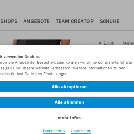
NSHOPS
ANGEBOTE
TEAM CREATOR
SCHUHE
Startse
Zurück
JAKO
J
ir verwenden Cookies
rch die Analyse der Besucherdaten können wir dir personalisierte Inhalte
Premiu
zeigen und unsere Website verbessern. Weitere Informationen zu den
okies findest Du in den Einstellungen.
Artikelnummer:
842
Alle akzeptieren
Lust auf 30% Raba
Alle ablehnen
mehr Infos
Datenschutz
Impressum