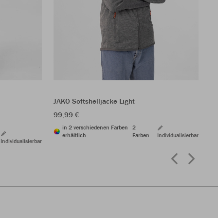
S
JA
37
JAKO Softshelljacke Light
99,99 €
in 2 verschiedenen Farben
2
erhältlich
Farben
Individualisierbar
Individualisierbar