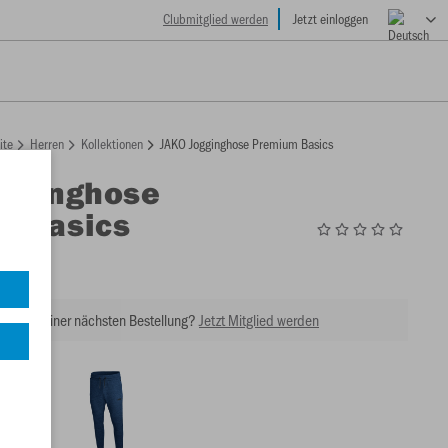
Clubmitglied werden
Jetzt einloggen
ite
Herren
Kollektionen
JAKO Jogginghose Premium Basics
ogginghose
m Basics
9
tt bei Deiner nächsten Bestellung?
Jetzt Mitglied werden