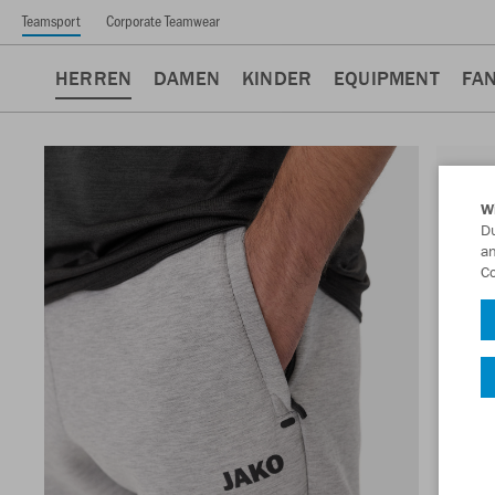
Teamsport
Corporate Teamwear
HERREN
DAMEN
KINDER
EQUIPMENT
FA
W
Du
an
Co