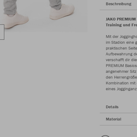
Beschreibung
JAKO PREMIUM Ba
Training und Fre
Mit der Joggingh
im Stadion eine g
praktischen Seit
Aufbewahrung de
verschafft dir d
PREMIUM Basics h
angenehmer Sitz 
den Herrengrößen
Kombination mit 
eines Joggingan
Details
Material