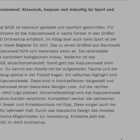
ensweat: Klassisch, bequem und vielseitig für Sport und
 BASE ist klassisch gestaltet und sportlich geschnitten. Für
chsene ist das Kapuzensweat in sechs Farben in den Größen
O Onlineshop erhältlich. Im Alltag aber auch beim Sport ist der
er ideale Begleiter für dich. Das zu einem Großteil aus Baumwolle
ensweat fühlt sich besonders weich an. Die verarbeitete
 kontrolliert biologischem Anbau. Weiterhin ist das
SE einlaufvorbehandelt. Somit geht das Kapuzensweat beim
n. Du kannst den Hoodie mit der aufgesetzten Tasche und der
zug optimal in der Freizeit tragen. Ein optisches Highlight sind
Kapuzensweats. Diese sind in Kontrastfarben dargestellt und
ensweat einen besonders lässigen Look. Auf der rechten
as JAKO Logo platziert. Sicherheitsbedingt wird das Kapuzensweat
ohne Kordeln verschickt. Komplettiert werden die zahlreichen
n Sweat- und Ärmelabschluss mit Ripp. Diese sorgen auch bei
für optimalen Halt. Durch das klassische Design des Hoodies
lreiche Möglichkeiten zur Veredelung. Entdecke jetzt das
SE im JAKO Onlineshop.