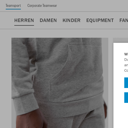
Teamsport
Corporate Teamwear
HERREN
DAMEN
KINDER
EQUIPMENT
FA
W
Du
an
Co