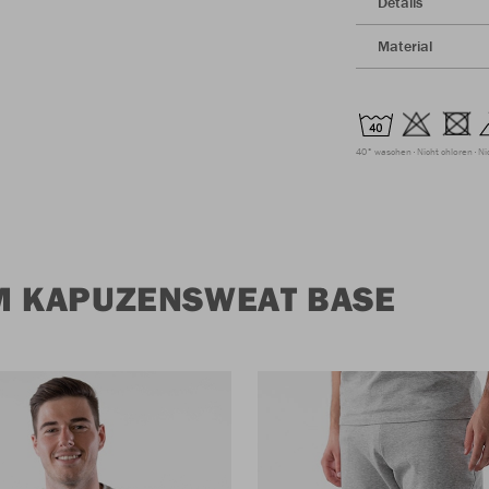
Details
Material
40° waschen
Nicht chloren
Ni
M KAPUZENSWEAT BASE