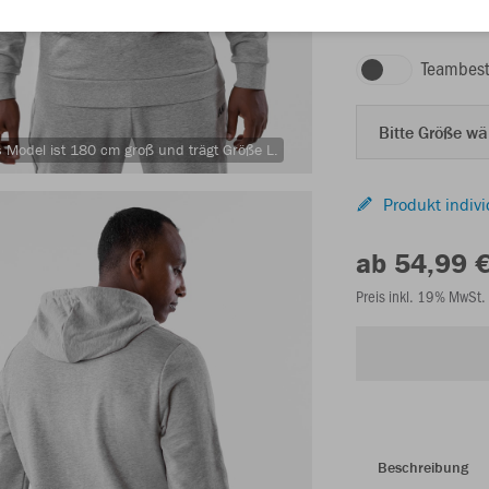
hellgrau meliert
Teambest
Bitte Größe w
 Model ist 180 cm groß und trägt Größe L.
Produkt indivi
ab 54,99 
Preis inkl. 19% MwSt.
Beschreibung