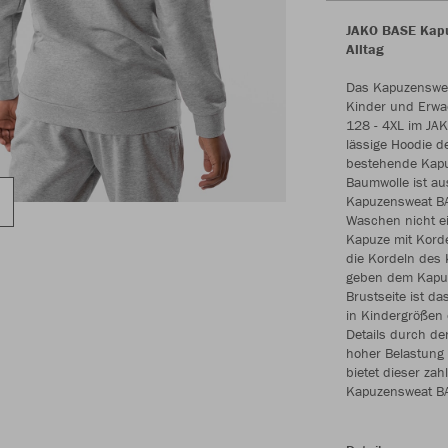
JAKO BASE Kapuz
Alltag
Das Kapuzensweat
Kinder und Erwa
128 - 4XL im JAK
lässige Hoodie d
bestehende Kapuz
Baumwolle ist aus
Kapuzensweat BA
Waschen nicht ei
Kapuze mit Kordel
die Kordeln des 
geben dem Kapuz
Brustseite ist d
in Kindergrößen 
Details durch de
hoher Belastung 
bietet dieser zah
Kapuzensweat BA