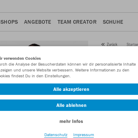
NSHOPS
ANGEBOTE
TEAM CREATOR
SCHUHE
Startse
Zurück
JAKO
K
ir verwenden Cookies
rch die Analyse der Besucherdaten können wir dir personalisierte Inhalte
Artikelnummer:
676
zeigen und unsere Website verbessern. Weitere Informationen zu den
okies findest Du in den Einstellungen.
Lust auf 30% Raba
Alle akzeptieren
Alle ablehnen
mehr Infos
Datenschutz
Impressum