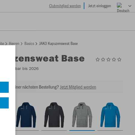
Clubmitglied werden
Jetzt einloggen
ite
Herren
Basics
JAKO Kapuzensweat Base
apuzensweat Base
5
- Lieferbar bis 2026
tt bei Deiner nächsten Bestellung?
Jetzt Mitglied werden