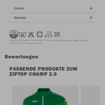
Details
Material
Keep Dry
40° waschen
Nicht chloren
Trocknen niedrige Temperatur
Bügeln niedrige
Temperatur
Nicht chemisch reinigen
Bewertungen
PASSENDE PRODUKTE ZUM
ZIPTOP CHAMP 2.0