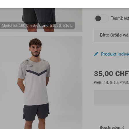
weiß/soft grey/anthr
Teambest
 Model ist 180 cm groß und trägt Größe L.
Bitte Größe w
Produkt indivi
35,00 CHF
Preis inkl. 8.1% MwSt
Beschreibung