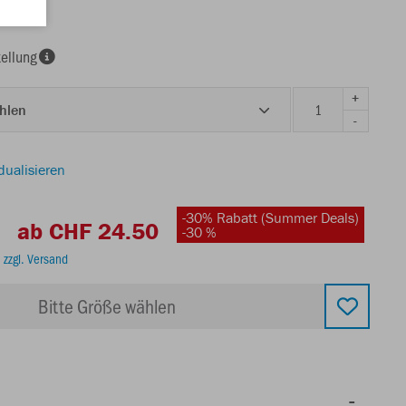
a light
ellung
+
ählen
-
dualisieren
-30% Rabatt (Summer Deals)
ab CHF 24.50
-30 %
.
zzgl. Versand
Bitte Größe wählen