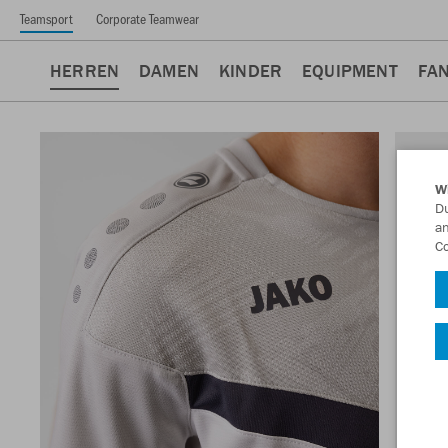
Teamsport
Corporate Teamwear
HERREN
DAMEN
KINDER
EQUIPMENT
FA
W
Du
an
Co