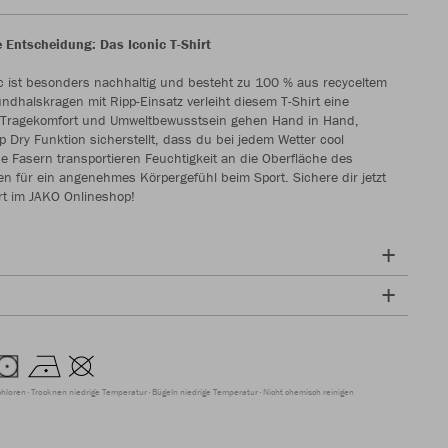
e Entscheidung: Das Iconic T-Shirt
ic ist besonders nachhaltig und besteht zu 100 % aus recyceltem
undhalskragen mit Ripp-Einsatz verleiht diesem T-Shirt eine
z. Tragekomfort und Umweltbewusstsein gehen Hand in Hand,
 Dry Funktion sicherstellt, dass du bei jedem Wetter cool
ne Fasern transportieren Feuchtigkeit an die Oberfläche des
en für ein angenehmes Körpergefühl beim Sport. Sichere dir jetzt
irt im JAKO Onlineshop!
chloren
Trocknen niedrige Temperatur
Bügeln niedrige Temperatur
Nicht chemisch reinigen