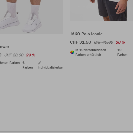
JAKO Polo Iconic
CHF 31.50
CHF 45.00
30 %
Power
in 10 verschiedenen
10
0
CHF 28.00
29 %
Farben erhältlich
Farben
edenen Farben
6
Farben
Individualisierbar