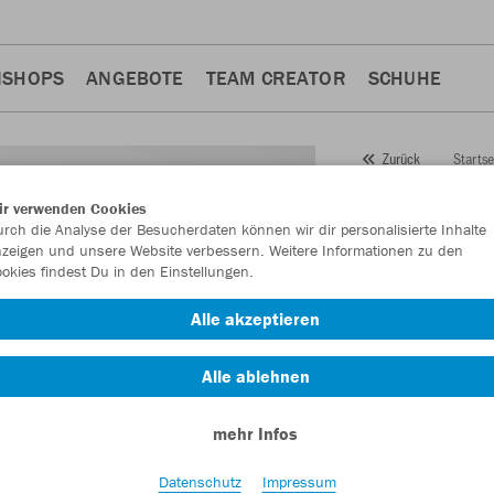
NSHOPS
ANGEBOTE
TEAM CREATOR
SCHUHE
Startse
Zurück
JAKO
T-
ir verwenden Cookies
rch die Analyse der Besucherdaten können wir dir personalisierte Inhalte
Artikelnummer:
612
zeigen und unsere Website verbessern. Weitere Informationen zu den
okies findest Du in den Einstellungen.
Lust auf 30% Raba
Alle akzeptieren
Alle ablehnen
mehr Infos
Datenschutz
Impressum