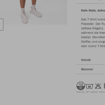
Dein Style, dein
Das T-Shirt Icon
Polyester. Der R
zeitlose Elegan
während die Keep
bleibst. Microfei
Stoffes und sorg
dein Iconic T-Sh
Details
Material
Keep Dry
40° waschen
Nicht 