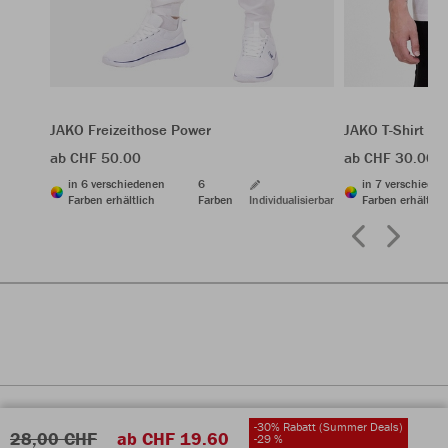
JAKO Freizeithose Power
JAKO T-Shirt Po
ab CHF 50.00
ab CHF 30.00
in 6 verschiedenen
6
in 7 verschiede
Farben erhältlich
Farben
Individualisierbar
Farben erhältlic
-30% Rabatt (Summer Deals)
28,00 CHF
ab CHF 19.60
-29 %