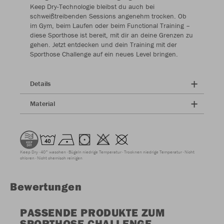
Keep Dry-Technologie bleibst du auch bei
schweißtreibenden Sessions angenehm trocken. Ob
im Gym, beim Laufen oder beim Functional Training –
diese Sporthose ist bereit, mit dir an deine Grenzen zu
gehen. Jetzt entdecken und dein Training mit der
Sporthose Challenge auf ein neues Level bringen.
Details
Material
Keep Dry
40° waschen
Bügeln niedrige Temperatur
Trocknen niedrige Temperatur
Nicht
chloren
Nicht chemisch reinigen
Bewertungen
PASSENDE PRODUKTE ZUM
SPORTHOSE CHALLENGE