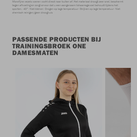
Microfijne vezels voeren vocht direct naar buiten af. Het materiaal droogt zeer snel, beschermt
tegen afkoeling en zorgt ervoor dat u een aangenaam lichaamsgevoel behoudt tijdens het
sporten.
40°
Niet bleken
Drogen op lage temperatuur
Strijken op lage temperatuur
Niet
chemisch reinigen/geen droogkuis
PASSENDE PRODUCTEN BIJ
TRAININGSBROEK ONE
DAMESMATEN