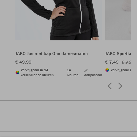
JAKO Jas met kap One damesmaten
JAKO Sportkouse
€ 49,99
€ 7,49
€ 9,99
Verkrijgbaar in 14
14
Verkrijgbaar in 2
verschillende kleuren
Kleuren
Aanpasbaar