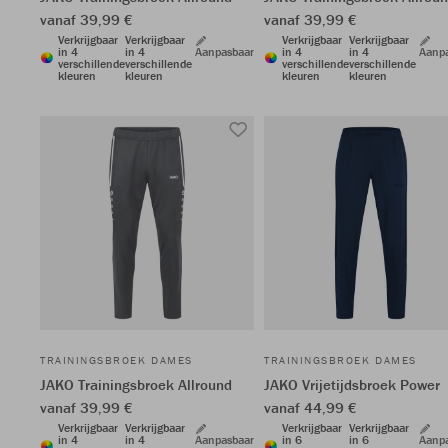
vanaf 39,99 €
vanaf 39,99 €
Verkrijgbaar
Verkrijgbaar
Verkrijgbaar
Verkrijgbaar
in 4
in 4
Aanpasbaar
in 4
in 4
Aanp
verschillende
verschillende
verschillende
verschillende
kleuren
kleuren
kleuren
kleuren
TRAININGSBROEK DAMES
TRAININGSBROEK DAMES
JAKO Trainingsbroek Allround
JAKO Vrijetijdsbroek Power
vanaf 39,99 €
vanaf 44,99 €
Verkrijgbaar
Verkrijgbaar
Verkrijgbaar
Verkrijgbaar
in 4
in 4
Aanpasbaar
in 6
in 6
Aanp