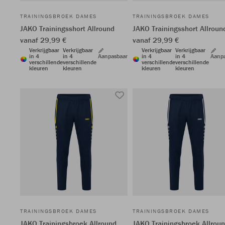
TRAININGSBROEK DAMES
TRAININGSBROEK DAMES
JAKO Trainingsshort Allround
JAKO Trainingsshort Allroun
vanaf 29,99 €
vanaf 29,99 €
Verkrijgbaar
Verkrijgbaar
Verkrijgbaar
Verkrijgbaar
in 4
in 4
Aanpasbaar
in 4
in 4
Aanp
verschillende
verschillende
verschillende
verschillende
kleuren
kleuren
kleuren
kleuren
TRAININGSBROEK DAMES
TRAININGSBROEK DAMES
JAKO Trainingsbroek Allround
JAKO Trainingsbroek Allrou