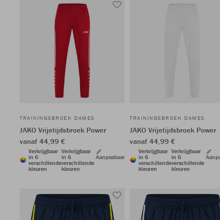
TRAININGSBROEK DAMES
TRAININGSBROEK DAMES
JAKO Vrijetijdsbroek Power
JAKO Vrijetijdsbroek Power
vanaf 44,99 €
vanaf 44,99 €
Verkrijgbaar
Verkrijgbaar
Verkrijgbaar
Verkrijgbaar
in 6
in 6
Aanpasbaar
in 6
in 6
Aanp
verschillende
verschillende
verschillende
verschillende
kleuren
kleuren
kleuren
kleuren