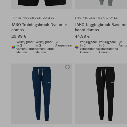
TRAININGSBROEK DAMES
TRAININGSBROEK DAMES
JAKO Trainingsbroek Dynamic
JAKO Joggingbroek Base me
dames
boord dames
29,99 €
44,99 €
Verkrijgbaar
Verkrijgbaar
Verkrijgbaar
Verkrijgbaar
in 2
in 2
Aanpasbaar
in 3
in 3
Aanp
verschillende
verschillende
verschillende
verschillende
kleuren
kleuren
kleuren
kleuren