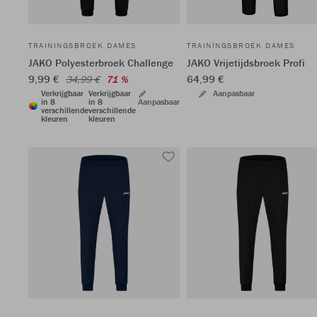
TRAININGSBROEK DAMES
TRAININGSBROEK DAMES
JAKO Polyesterbroek Challenge
JAKO Vrijetijdsbroek Profi
9,99 €
64,99 €
34,99 €
71 %
Verkrijgbaar
Verkrijgbaar
Aanpasbaar
in 8
in 8
Aanpasbaar
verschillende
verschillende
kleuren
kleuren