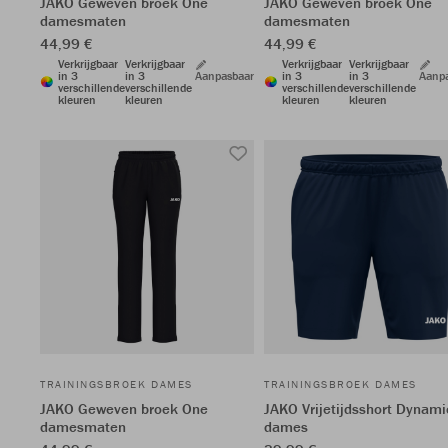
JAKO Geweven broek One
JAKO Geweven broek One
damesmaten
damesmaten
44,99 €
44,99 €
Verkrijgbaar
Verkrijgbaar
Verkrijgbaar
Verkrijgbaar
in 3
in 3
Aanpasbaar
in 3
in 3
Aanp
verschillende
verschillende
verschillende
verschillende
kleuren
kleuren
kleuren
kleuren
TRAININGSBROEK DAMES
TRAININGSBROEK DAMES
JAKO Geweven broek One
JAKO Vrijetijdsshort Dynami
damesmaten
dames