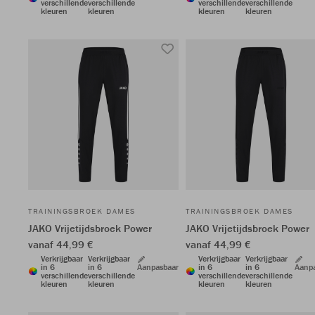
verschillende
verschillende
verschillende
verschillende
kleuren
kleuren
kleuren
kleuren
TRAININGSBROEK DAMES
TRAININGSBROEK DAMES
JAKO Vrijetijdsbroek Power
JAKO Vrijetijdsbroek Power
vanaf 44,99 €
vanaf 44,99 €
Verkrijgbaar
Verkrijgbaar
Verkrijgbaar
Verkrijgbaar
in 6
in 6
Aanpasbaar
in 6
in 6
Aanp
verschillende
verschillende
verschillende
verschillende
kleuren
kleuren
kleuren
kleuren