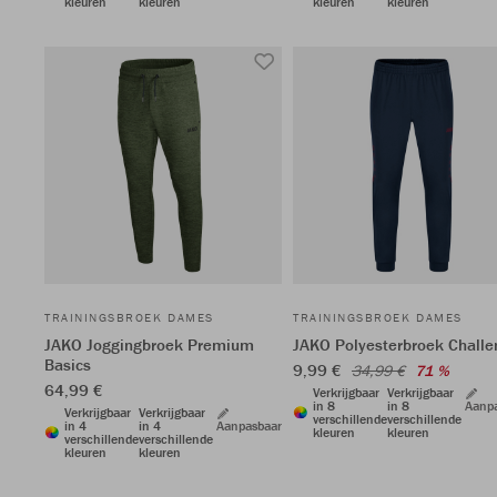
kleuren
kleuren
kleuren
kleuren
TRAININGSBROEK DAMES
TRAININGSBROEK DAMES
JAKO Joggingbroek Premium
JAKO Polyesterbroek Challe
Basics
9,99 €
34,99 €
71 %
64,99 €
Verkrijgbaar
Verkrijgbaar
in 8
in 8
Aanp
Verkrijgbaar
Verkrijgbaar
verschillende
verschillende
in 4
in 4
Aanpasbaar
kleuren
kleuren
verschillende
verschillende
kleuren
kleuren