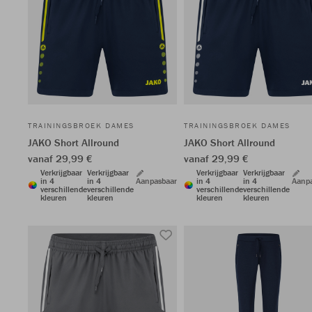
TRAININGSBROEK DAMES
TRAININGSBROEK DAMES
JAKO Short Allround
JAKO Short Allround
vanaf 29,99 €
vanaf 29,99 €
Verkrijgbaar
Verkrijgbaar
Verkrijgbaar
Verkrijgbaar
in 4
in 4
Aanpasbaar
in 4
in 4
Aanp
verschillende
verschillende
verschillende
verschillende
kleuren
kleuren
kleuren
kleuren