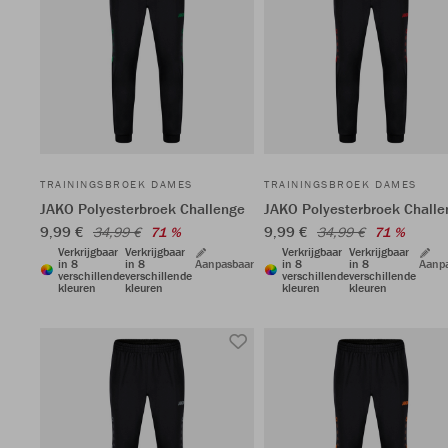
TRAININGSBROEK DAMES
TRAININGSBROEK DAMES
JAKO Polyesterbroek Challenge
JAKO Polyesterbroek Challe
9,99 €
9,99 €
34,99 €
71 %
34,99 €
71 %
Verkrijgbaar
Verkrijgbaar
Verkrijgbaar
Verkrijgbaar
in 8
in 8
Aanpasbaar
in 8
in 8
Aanp
verschillende
verschillende
verschillende
verschillende
kleuren
kleuren
kleuren
kleuren