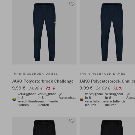
TRAININGSBROEK DAMES
TRAININGSBROEK DAMES
JAKO Polyesterbroek Challenge
JAKO Polyesterbroek Challe
9,99 €
9,99 €
34,99 €
71 %
34,99 €
71 %
Verkrijgbaar
Verkrijgbaar
Verkrijgbaar
Verkrijgbaar
in 8
in 8
Aanpasbaar
in 8
in 8
Aanp
verschillende
verschillende
verschillende
verschillende
kleuren
kleuren
kleuren
kleuren