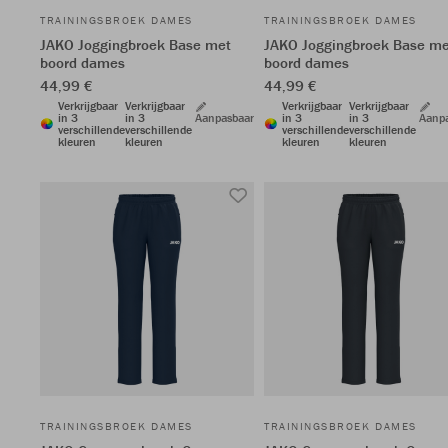
TRAININGSBROEK DAMES
TRAININGSBROEK DAMES
JAKO Joggingbroek Base met
JAKO Joggingbroek Base me
boord dames
boord dames
44,99 €
44,99 €
Verkrijgbaar
Verkrijgbaar
Verkrijgbaar
Verkrijgbaar
in 3
in 3
Aanpasbaar
in 3
in 3
Aanp
verschillende
verschillende
verschillende
verschillende
kleuren
kleuren
kleuren
kleuren
TRAININGSBROEK DAMES
TRAININGSBROEK DAMES