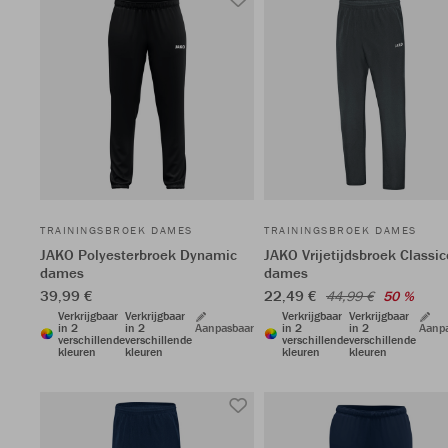
TRAININGSBROEK DAMES
TRAININGSBROEK DAMES
JAKO Polyesterbroek Dynamic
JAKO Vrijetijdsbroek Classic
dames
dames
39,99 €
22,49 €
44,99 €
50 %
Verkrijgbaar
Verkrijgbaar
Verkrijgbaar
Verkrijgbaar
in 2
in 2
Aanpasbaar
in 2
in 2
Aanp
verschillende
verschillende
verschillende
verschillende
kleuren
kleuren
kleuren
kleuren