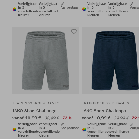
Verkrijgbaar
Verkrijgbaar
Verkrijgbaar
Verkrijgbaar
in 3
in 3
Aanpasbaar
in 3
in 3
Aanp
verschillende
verschillende
verschillende
verschillende
kleuren
kleuren
kleuren
kleuren
TRAININGSBROEK DAMES
TRAININGSBROEK DAMES
JAKO Short Challenge
JAKO Short Challenge
vanaf 10,99 €
vanaf 10,99 €
39,99 €
72 %
39,99 €
72 
Verkrijgbaar
Verkrijgbaar
Verkrijgbaar
Verkrijgbaar
in 3
in 3
Aanpasbaar
in 3
in 3
Aanp
verschillende
verschillende
verschillende
verschillende
kleuren
kleuren
kleuren
kleuren