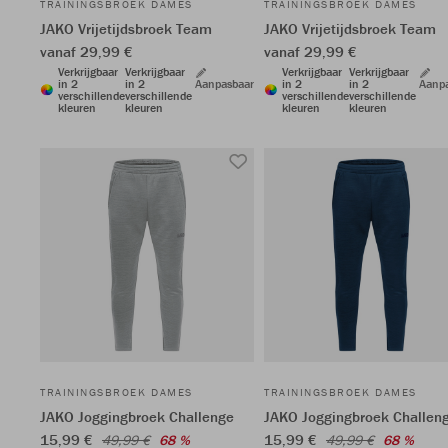
TRAININGSBROEK DAMES
TRAININGSBROEK DAMES
JAKO Vrijetijdsbroek Team
JAKO Vrijetijdsbroek Team
vanaf 29,99 €
vanaf 29,99 €
Verkrijgbaar
Verkrijgbaar
Verkrijgbaar
Verkrijgbaar
in 2
in 2
Aanpasbaar
in 2
in 2
Aanp
verschillende
verschillende
verschillende
verschillende
kleuren
kleuren
kleuren
kleuren
TRAININGSBROEK DAMES
TRAININGSBROEK DAMES
JAKO Joggingbroek Challenge
JAKO Joggingbroek Challen
15,99 €
15,99 €
49,99 €
68 %
49,99 €
68 %