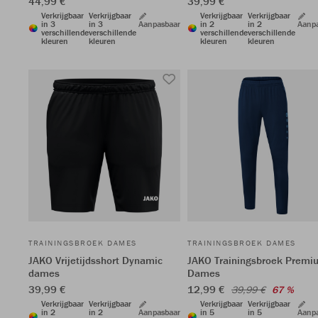
44,99 €
39,99 €
Verkrijgbaar
Verkrijgbaar
Verkrijgbaar
Verkrijgbaar
in 3
in 3
Aanpasbaar
in 2
in 2
Aanp
verschillende
verschillende
verschillende
verschillende
kleuren
kleuren
kleuren
kleuren
TRAININGSBROEK DAMES
TRAININGSBROEK DAMES
JAKO Vrijetijdsshort Dynamic
JAKO Trainingsbroek Premi
dames
Dames
39,99 €
12,99 €
39,99 €
67 %
Verkrijgbaar
Verkrijgbaar
Verkrijgbaar
Verkrijgbaar
in 2
in 2
Aanpasbaar
in 5
in 5
Aanp