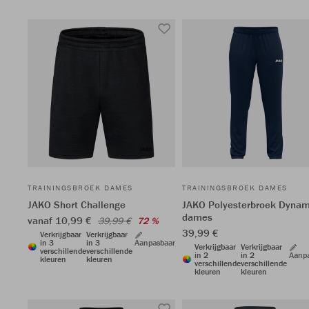
TRAININGSBROEK DAMES
TRAININGSBROEK DAMES
JAKO Short Challenge
JAKO Polyesterbroek Dynam
dames
vanaf 10,99 €
39,99 €
72 %
39,99 €
Verkrijgbaar
Verkrijgbaar
in 3
in 3
Aanpasbaar
Verkrijgbaar
Verkrijgbaar
verschillende
verschillende
in 2
in 2
Aanp
kleuren
kleuren
verschillende
verschillende
kleuren
kleuren