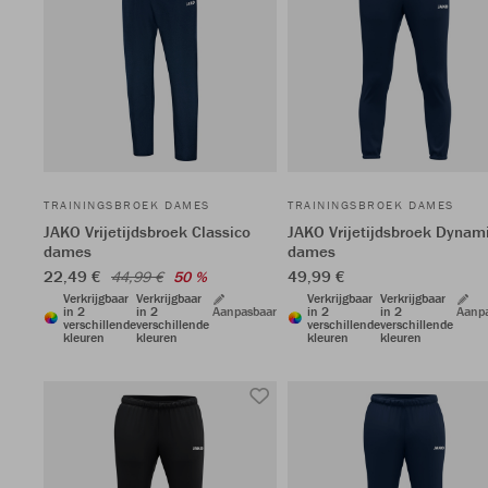
TRAININGSBROEK DAMES
TRAININGSBROEK DAMES
JAKO Vrijetijdsbroek Classico
JAKO Vrijetijdsbroek Dynam
dames
dames
22,49 €
49,99 €
44,99 €
50 %
Verkrijgbaar
Verkrijgbaar
Verkrijgbaar
Verkrijgbaar
in 2
in 2
Aanpasbaar
in 2
in 2
Aanp
verschillende
verschillende
verschillende
verschillende
kleuren
kleuren
kleuren
kleuren