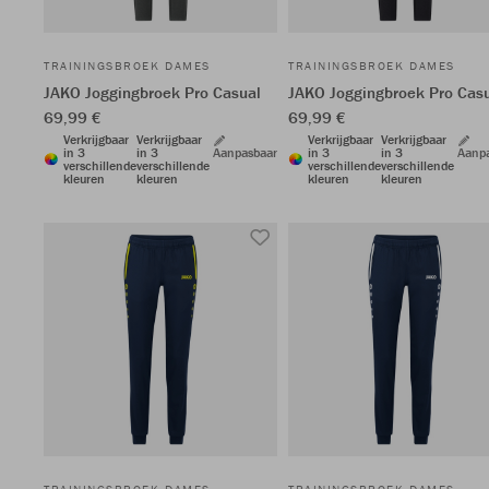
TRAININGSBROEK DAMES
TRAININGSBROEK DAMES
JAKO Joggingbroek Pro Casual
JAKO Joggingbroek Pro Cas
69,99 €
69,99 €
Verkrijgbaar
Verkrijgbaar
Verkrijgbaar
Verkrijgbaar
in 3
in 3
Aanpasbaar
in 3
in 3
Aanp
verschillende
verschillende
verschillende
verschillende
kleuren
kleuren
kleuren
kleuren