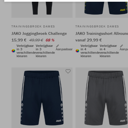
TRAININGSBROEK DAMES
TRAININGSBROEK DAMES
JAKO Joggingbroek Challenge
JAKO Trainingsshort Allroun
15,99 €
vanaf 29,99 €
49,99 €
68 %
Verkrijgbaar
Verkrijgbaar
Verkrijgbaar
Verkrijgbaar
in 3
in 3
Aanpasbaar
in 4
in 4
Aanp
verschillende
verschillende
verschillende
verschillende
kleuren
kleuren
kleuren
kleuren