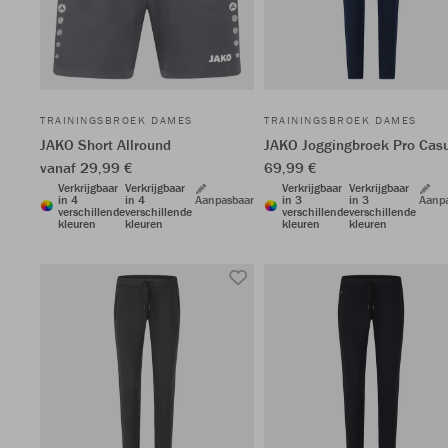
TRAININGSBROEK DAMES
TRAININGSBROEK DAMES
JAKO Short Allround
JAKO Joggingbroek Pro Cas
vanaf 29,99 €
69,99 €
Verkrijgbaar
Verkrijgbaar
Verkrijgbaar
Verkrijgbaar
in 4
in 4
Aanpasbaar
in 3
in 3
Aanp
verschillende
verschillende
verschillende
verschillende
kleuren
kleuren
kleuren
kleuren