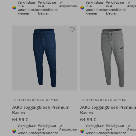
Verkrijgbaar
Verkrijgbaar
Verkrijgbaar
Verkrijgbaar
in 4
in 4
Aanpasbaar
in 4
in 4
Aanp
verschillende
verschillende
verschillende
verschillende
kleuren
kleuren
kleuren
kleuren
TRAININGSBROEK DAMES
TRAININGSBROEK DAMES
JAKO Joggingbroek Premium
JAKO Joggingbroek Premiu
Basics
Basics
64,99 €
64,99 €
Verkrijgbaar
Verkrijgbaar
Verkrijgbaar
Verkrijgbaar
in 4
in 4
Aanpasbaar
in 4
in 4
Aanp
verschillende
verschillende
verschillende
verschillende