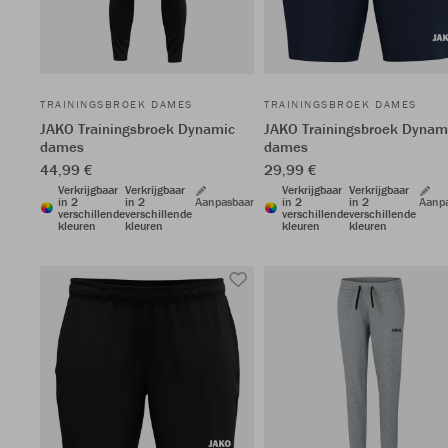
TRAININGSBROEK DAMES
TRAININGSBROEK DAMES
JAKO Trainingsbroek Dynamic
JAKO Trainingsbroek Dynam
dames
dames
44,99 €
29,99 €
Verkrijgbaar
Verkrijgbaar
Verkrijgbaar
Verkrijgbaar
in 2
in 2
Aanpasbaar
in 2
in 2
Aanp
verschillende
verschillende
verschillende
verschillende
kleuren
kleuren
kleuren
kleuren