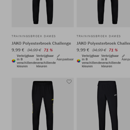
TRAININGSBROEK DAMES
TRAININGSBROEK DAMES
JAKO Polyesterbroek Challenge
JAKO Polyesterbroek Challe
9,99 €
9,99 €
34,99 €
71 %
34,99 €
71 %
Verkrijgbaar
Verkrijgbaar
Verkrijgbaar
Verkrijgbaar
in 8
in 8
Aanpasbaar
in 8
in 8
Aanp
verschillende
verschillende
verschillende
verschillende
kleuren
kleuren
kleuren
kleuren