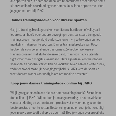
alle sporten en zijn daardoor ideaal om te combineren met andere items
uit onze collectie sportkleding voor dames. Jouw ideale sportbroek vind
je gegarandeerd bij JAKO!
Dames trainingsbroeken voor diverse sporten
Ga jij je trainingsbroek gebruiken voor fitness, hardlopen of volleybal?
Iedere sport heeft weer andere bewegingen centraal staan. Een goede
trainingsbroek moet je altijd ondersteunen om vrij te bewegen en het
makkelijk maken om te sporten. Dames trainingsbroeken van JAKO
hebben daarom verschillende pasvormen. Zo hebben we lossere
trainingsbroeken met sluitende enkelband, maar ook nauwsluitende
tights voor zo min mogelijk weerstand. Deze zijn ideaal voor hardlopers.
Volleybal- en handbalsters zullen de voorkeur geven aan een korte broek,
zodat er zoveel mogelijk bewegingsvrijheid is. JAKO kent de sport en
weet daarom wat er voor nodig is om optimaal te presteren!
Koop jouw dames trainingsbroek online bij JAKO
Wil jij graag sporten in een nieuwe dames trainingsbroek? Bestel hem
dan online bij JAKO! Wij hebben jarenlange ervaring in het ontwikkelen
van sportkleding en weten daarom precies wat er voor nodig is om de
beste prestatie neer te zetten. Bestel veilig online en voor je het weet ligt
jouw nieuwe sportoutfit al op de deurmat! Heb je vragen over specifieke