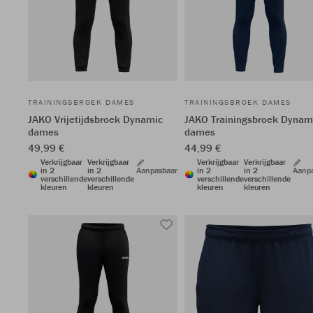
TRAININGSBROEK DAMES
TRAININGSBROEK DAMES
JAKO Vrijetijdsbroek Dynamic
JAKO Trainingsbroek Dynam
dames
dames
49,99 €
44,99 €
Verkrijgbaar
Verkrijgbaar
Verkrijgbaar
Verkrijgbaar
in 2
in 2
Aanpasbaar
in 2
in 2
Aanp
verschillende
verschillende
verschillende
verschillende
kleuren
kleuren
kleuren
kleuren