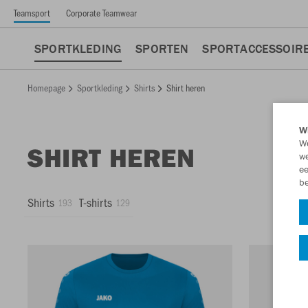
Teamsport
Corporate Teamwear
SPORTKLEDING
SPORTEN
SPORTACCESSOIR
Homepage
Sportkleding
Shirts
Shirt heren
Wi
We
SHIRT HEREN
we
ee
be
Shirts
T-shirts
193
129