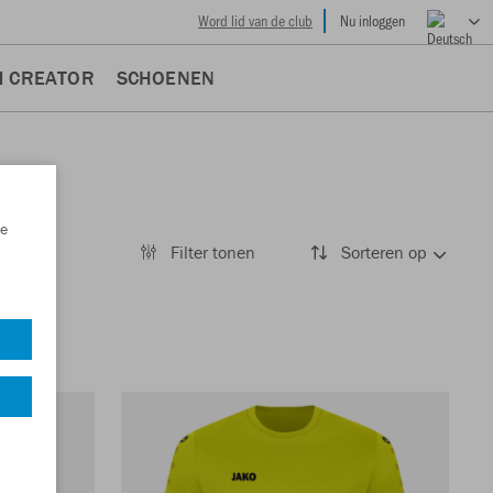
Word lid van de club
Nu inloggen
M CREATOR
SCHOENEN
e
Filter tonen
Sorteren op