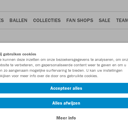
ES
BALLEN
COLLECTIES
FAN SHOPS
SALE
TEA
j gebruiken cookies
 kunnen deze inzetten om onze bezoekersgegevens te analyseren, om onz
bsite te verbeteren, om gepersonaliseerde content weer te geven en om u
n zo aangenaam mogelijke surfervaring te bieden. U kan uw instellingen
kijken voor meer info over de door ons gebruikte cookies.
Accepteer alles
Alles afwijzen
Meer info