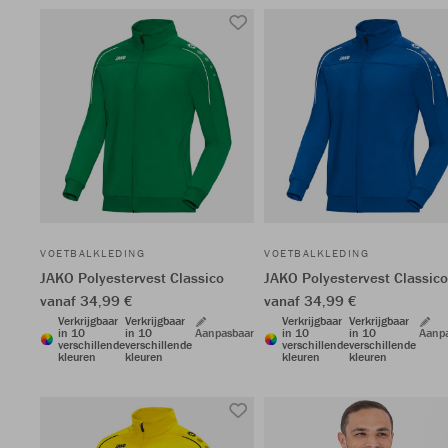
VOETBALKLEDING
VOETBALKLEDING
JAKO Polyestervest Classico
JAKO Polyestervest Classico
vanaf 34,99 €
vanaf 34,99 €
Verkrijgbaar
Verkrijgbaar
Verkrijgbaar
Verkrijgbaar
in 10
in 10
Aanpasbaar
in 10
in 10
Aanp
verschillende
verschillende
verschillende
verschillende
kleuren
kleuren
kleuren
kleuren