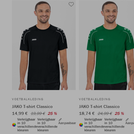
VOETBALKLEDING
VOETBALKLEDING
JAKO T-shirt Classico
JAKO T-shirt Classico
14,99 €
18,74 €
19,99 €
25 %
24,99 €
25 %
Verkrijgbaar
Verkrijgbaar
Verkrijgbaar
Verkrijgbaar
in 10
in 10
Aanpasbaar
in 10
in 10
Aanp
verschillende
verschillende
verschillende
verschillende
kleuren
kleuren
kleuren
kleuren