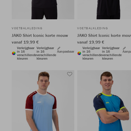
VOETBALKLEDING
VOETBALKLEDING
JAKO Shirt Iconic korte mouw
JAKO Shirt Iconic korte mo
vanaf 19,99 €
vanaf 19,99 €
Verkrijgbaar
Verkrijgbaar
Verkrijgbaar
Verkrijgbaar
in 16
in 16
Aanpasbaar
in 16
in 16
Aanp
verschillende
verschillende
verschillende
verschillende
kleuren
kleuren
kleuren
kleuren