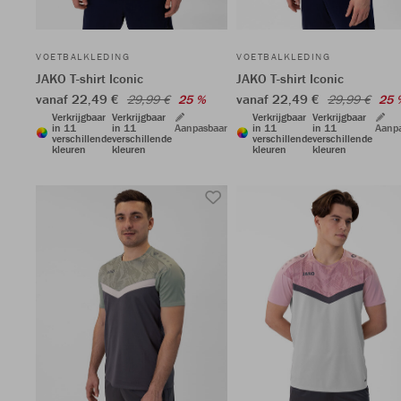
VOETBALKLEDING
VOETBALKLEDING
JAKO T-shirt Iconic
JAKO T-shirt Iconic
vanaf 22,49 €
vanaf 22,49 €
29,99 €
25 %
29,99 €
25 
Verkrijgbaar
Verkrijgbaar
Verkrijgbaar
Verkrijgbaar
in 11
in 11
Aanpasbaar
in 11
in 11
Aanp
verschillende
verschillende
verschillende
verschillende
kleuren
kleuren
kleuren
kleuren