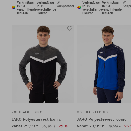
Verkrijgbaar
Verkrijgbaar
Verkrijgbaar
Verkrijgbaar
in 10
in 10
Aanpasbaar
in 10
in 10
Aanp
verschillende
verschillende
verschillende
verschillende
kleuren
kleuren
kleuren
kleuren
VOETBALKLEDING
VOETBALKLEDING
JAKO Polyestervest Iconic
JAKO Polyestervest Iconic
vanaf 29,99 €
vanaf 29,99 €
39,99 €
25 %
39,99 €
25 