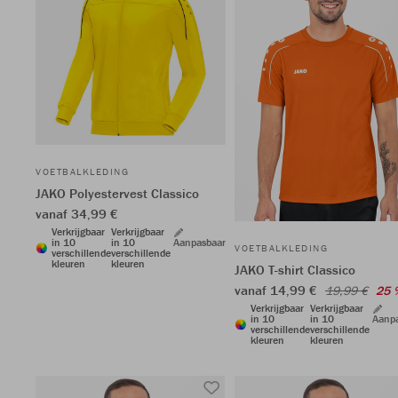
VOETBALKLEDING
JAKO Polyestervest Classico
vanaf 34,99 €
Verkrijgbaar
Verkrijgbaar
in 10
in 10
Aanpasbaar
VOETBALKLEDING
verschillende
verschillende
kleuren
kleuren
JAKO T-shirt Classico
vanaf 14,99 €
19,99 €
25 
Verkrijgbaar
Verkrijgbaar
in 10
in 10
Aanp
verschillende
verschillende
kleuren
kleuren