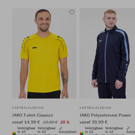
VOETBALKLEDING
VOETBALKLEDING
JAKO T-shirt Classico
JAKO Polyestervest Power
vanaf 14,99 €
vanaf 39,99 €
19,99 €
25 %
Verkrijgbaar
Verkrijgbaar
Verkrijgbaar
Verkrijgbaar
in 10
in 10
Aanpasbaar
in 12
in 12
Aanp