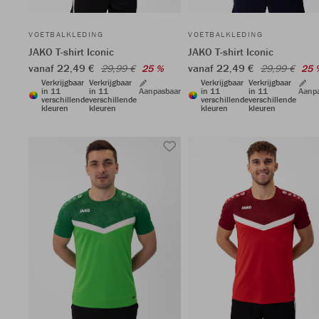
VOETBALKLEDING
VOETBALKLEDING
JAKO T-shirt Iconic
JAKO T-shirt Iconic
vanaf 22,49 €
vanaf 22,49 €
29,99 €
25 %
29,99 €
25 
Verkrijgbaar
Verkrijgbaar
Verkrijgbaar
Verkrijgbaar
in 11
in 11
Aanpasbaar
in 11
in 11
Aanp
verschillende
verschillende
verschillende
verschillende
kleuren
kleuren
kleuren
kleuren