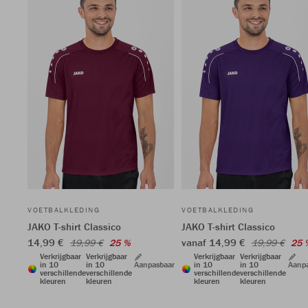
VOETBALKLEDING
VOETBALKLEDING
JAKO T-shirt Classico
JAKO T-shirt Classico
14,99 €
vanaf 14,99 €
19,99 €
25 %
19,99 €
25 
Verkrijgbaar
Verkrijgbaar
Verkrijgbaar
Verkrijgbaar
in 10
in 10
Aanpasbaar
in 10
in 10
Aanp
verschillende
verschillende
verschillende
verschillende
kleuren
kleuren
kleuren
kleuren