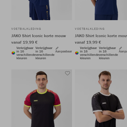
VOETBALKLEDING
VOETBALKLEDING
JAKO Shirt Iconic korte mouw
JAKO Shirt Iconic korte mo
vanaf 19,99 €
vanaf 19,99 €
Verkrijgbaar
Verkrijgbaar
Verkrijgbaar
Verkrijgbaar
in 16
in 16
Aanpasbaar
in 16
in 16
Aanp
verschillende
verschillende
verschillende
verschillende
kleuren
kleuren
kleuren
kleuren