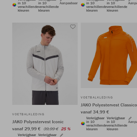
in 10
in 10
Aanpasbaar
in 10
in 10
Aanp
verschillende
verschillende
verschillende
verschillende
kleuren
kleuren
kleuren
kleuren
VOETBALKLEDING
JAKO Polyestervest Classico
vanaf 34,99 €
VOETBALKLEDING
Verkrijgbaar
Verkrijgbaar
JAKO Polyestervest Iconic
in 10
in 10
Aanp
verschillende
verschillende
vanaf 29,99 €
39,99 €
25 %
kleuren
kleuren
Verkrijgbaar
Verkrijgbaar