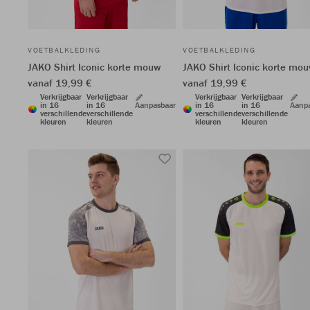
VOETBALKLEDING
VOETBALKLEDING
JAKO Shirt Iconic korte mouw
JAKO Shirt Iconic korte mo
vanaf 19,99 €
vanaf 19,99 €
Verkrijgbaar
Verkrijgbaar
Verkrijgbaar
Verkrijgbaar
in 16
in 16
Aanpasbaar
in 16
in 16
Aanp
verschillende
verschillende
verschillende
verschillende
kleuren
kleuren
kleuren
kleuren