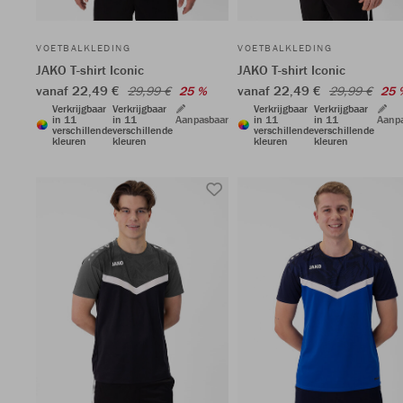
VOETBALKLEDING
VOETBALKLEDING
JAKO T-shirt Iconic
JAKO T-shirt Iconic
vanaf 22,49 €
vanaf 22,49 €
29,99 €
25 %
29,99 €
25 
Verkrijgbaar
Verkrijgbaar
Verkrijgbaar
Verkrijgbaar
in 11
in 11
Aanpasbaar
in 11
in 11
Aanp
verschillende
verschillende
verschillende
verschillende
kleuren
kleuren
kleuren
kleuren