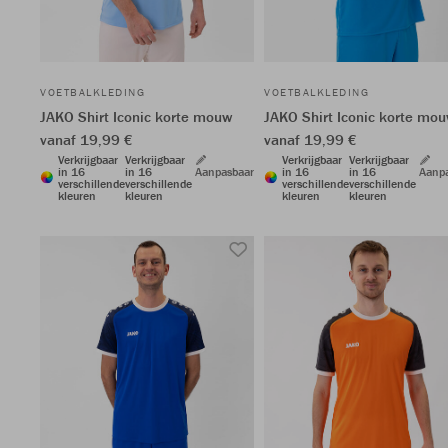
VOETBALKLEDING
VOETBALKLEDING
JAKO Shirt Iconic korte mouw
JAKO Shirt Iconic korte mo
vanaf 19,99 €
vanaf 19,99 €
Verkrijgbaar
Verkrijgbaar
Verkrijgbaar
Verkrijgbaar
in 16
in 16
Aanpasbaar
in 16
in 16
Aanp
verschillende
verschillende
verschillende
verschillende
kleuren
kleuren
kleuren
kleuren