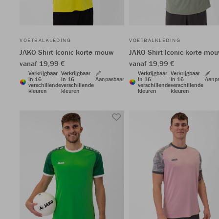
VOETBALKLEDING
VOETBALKLEDING
JAKO Shirt Iconic korte mouw
JAKO Shirt Iconic korte mo
vanaf 19,99 €
vanaf 19,99 €
Verkrijgbaar
Verkrijgbaar
Verkrijgbaar
Verkrijgbaar
in 16
in 16
Aanpasbaar
in 16
in 16
Aanp
verschillende
verschillende
verschillende
verschillende
kleuren
kleuren
kleuren
kleuren