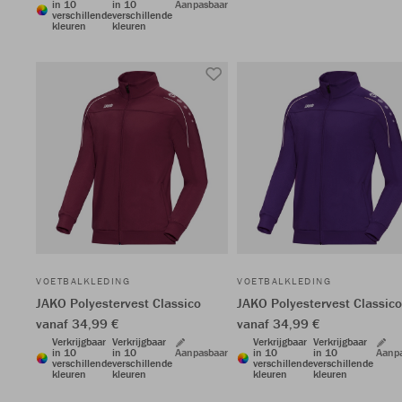
in 10
in 10
Aanpasbaar
verschillende
verschillende
kleuren
kleuren
VOETBALKLEDING
VOETBALKLEDING
JAKO Polyestervest Classico
JAKO Polyestervest Classico
vanaf 34,99 €
vanaf 34,99 €
Verkrijgbaar
Verkrijgbaar
Verkrijgbaar
Verkrijgbaar
in 10
in 10
Aanpasbaar
in 10
in 10
Aanp
verschillende
verschillende
verschillende
verschillende
kleuren
kleuren
kleuren
kleuren