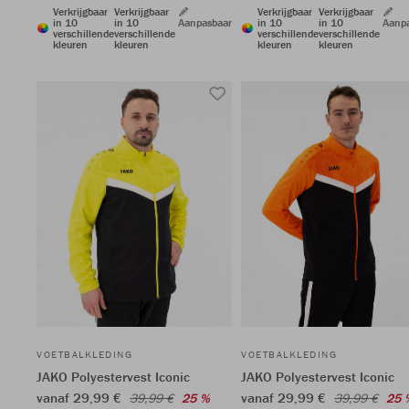
Verkrijgbaar
Verkrijgbaar
Verkrijgbaar
Verkrijgbaar
in 10
in 10
Aanpasbaar
in 10
in 10
Aanp
verschillende
verschillende
verschillende
verschillende
kleuren
kleuren
kleuren
kleuren
VOETBALKLEDING
VOETBALKLEDING
JAKO Polyestervest Iconic
JAKO Polyestervest Iconic
vanaf 29,99 €
vanaf 29,99 €
39,99 €
25 %
39,99 €
25 