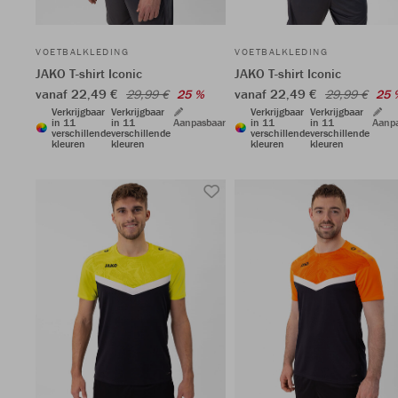
VOETBALKLEDING
VOETBALKLEDING
JAKO T-shirt Iconic
JAKO T-shirt Iconic
vanaf 22,49 €
vanaf 22,49 €
29,99 €
25 %
29,99 €
25 
Verkrijgbaar
Verkrijgbaar
Verkrijgbaar
Verkrijgbaar
in 11
in 11
Aanpasbaar
in 11
in 11
Aanp
verschillende
verschillende
verschillende
verschillende
kleuren
kleuren
kleuren
kleuren