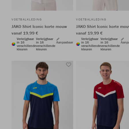
VOETBALKLEDING
VOETBALKLEDING
JAKO Shirt Iconic korte mouw
JAKO Shirt Iconic korte mo
vanaf 19,99 €
vanaf 19,99 €
Verkrijgbaar
Verkrijgbaar
Verkrijgbaar
Verkrijgbaar
in 16
in 16
Aanpasbaar
in 16
in 16
Aanp
verschillende
verschillende
verschillende
verschillende
kleuren
kleuren
kleuren
kleuren