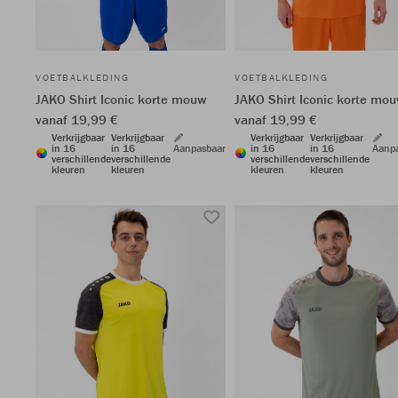
VOETBALKLEDING
VOETBALKLEDING
JAKO Shirt Iconic korte mouw
JAKO Shirt Iconic korte mo
vanaf 19,99 €
vanaf 19,99 €
Verkrijgbaar
Verkrijgbaar
Verkrijgbaar
Verkrijgbaar
in 16
in 16
Aanpasbaar
in 16
in 16
Aanp
verschillende
verschillende
verschillende
verschillende
kleuren
kleuren
kleuren
kleuren