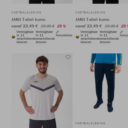
VOETBALKLEDING
VOETBALKLEDING
JAKO T-shirt Iconic
JAKO T-shirt Iconic
vanaf 22,49 €
vanaf 22,49 €
29,99 €
25 %
29,99 €
25 
Verkrijgbaar
Verkrijgbaar
Verkrijgbaar
Verkrijgbaar
in 11
in 11
Aanpasbaar
in 11
in 11
Aanp
verschillende
verschillende
verschillende
verschillende
kleuren
kleuren
kleuren
kleuren
VOETBALKLEDING