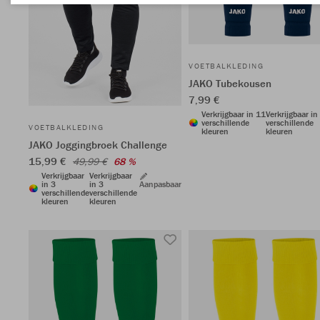
VOETBALKLEDING
JAKO Tubekousen
7,99 €
Verkrijgbaar in 11
Verkrijgbaar in
verschillende
verschillende
VOETBALKLEDING
kleuren
kleuren
JAKO Joggingbroek Challenge
15,99 €
49,99 €
68 %
Verkrijgbaar
Verkrijgbaar
in 3
in 3
Aanpasbaar
verschillende
verschillende
kleuren
kleuren