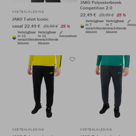
JAKO Polyesterbroek
Competition 2.0
VOETBALKLEDING
22,49 €
29,99 €
25 %
JAKO T-shirt Iconic
Verkrijgbaar
Verkrijgbaar
in 7
in 7
Aanp
vanaf 22,49 €
29,99 €
25 %
verschillende
verschillende
kleuren
kleuren
Verkrijgbaar
Verkrijgbaar
in 11
in 11
Aanpasbaar
verschillende
verschillende
kleuren
kleuren
VOETBALKLEDING
VOETBALKLEDING