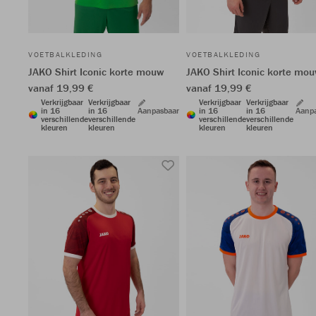
VOETBALKLEDING
VOETBALKLEDING
JAKO Shirt Iconic korte mouw
JAKO Shirt Iconic korte mo
vanaf 19,99 €
vanaf 19,99 €
Verkrijgbaar
Verkrijgbaar
Verkrijgbaar
Verkrijgbaar
in 16
in 16
Aanpasbaar
in 16
in 16
Aanp
verschillende
verschillende
verschillende
verschillende
kleuren
kleuren
kleuren
kleuren