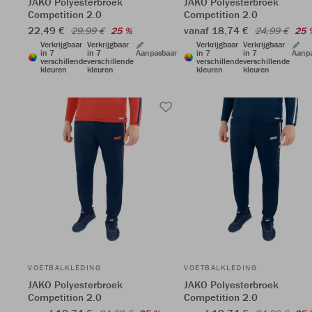
JAKO Polyesterbroek
JAKO Polyesterbroek
Competition 2.0
Competition 2.0
22,49 €
vanaf 18,74 €
29,99 €
25 %
24,99 €
25 
Verkrijgbaar
Verkrijgbaar
Verkrijgbaar
Verkrijgbaar
in 7
in 7
Aanpasbaar
in 7
in 7
Aanp
verschillende
verschillende
verschillende
verschillende
kleuren
kleuren
kleuren
kleuren
VOETBALKLEDING
VOETBALKLEDING
JAKO Polyesterbroek
JAKO Polyesterbroek
Competition 2.0
Competition 2.0