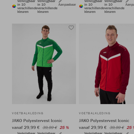
Verkrijgbaar
Verkrijgbaar
Verkrijgbaar
Verkrijgbaar
in 10
in 10
Aanpasbaar
in 10
in 10
Aanp
verschillende
verschillende
verschillende
verschillende
kleuren
kleuren
kleuren
kleuren
VOETBALKLEDING
VOETBALKLEDING
JAKO Polyestervest Iconic
JAKO Polyestervest Iconic
vanaf 29,99 €
vanaf 29,99 €
39,99 €
25 %
39,99 €
25 
Verkrijgbaar
Verkrijgbaar
Verkrijgbaar
Verkrijgbaar