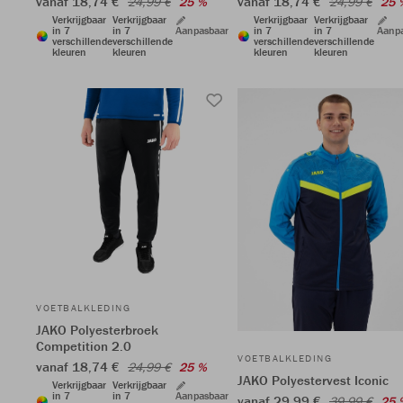
vanaf 18,74 €
vanaf 18,74 €
24,99 €
25 %
24,99 €
25 
Verkrijgbaar
Verkrijgbaar
Verkrijgbaar
Verkrijgbaar
in 7
in 7
Aanpasbaar
in 7
in 7
Aanp
verschillende
verschillende
verschillende
verschillende
kleuren
kleuren
kleuren
kleuren
VOETBALKLEDING
JAKO Polyesterbroek
Competition 2.0
VOETBALKLEDING
vanaf 18,74 €
24,99 €
25 %
JAKO Polyestervest Iconic
Verkrijgbaar
Verkrijgbaar
in 7
in 7
Aanpasbaar
vanaf 29,99 €
39,99 €
25 