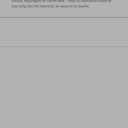
Antislip, sneldrogend en comfortabel – koop nu badslippers online en
loop veilig door het zwembad, de sauna en de douche.