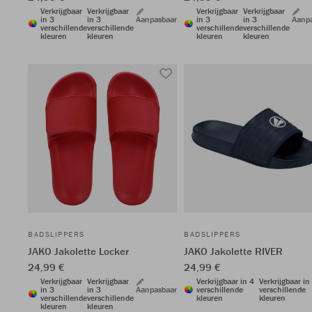
Verkrijgbaar
Verkrijgbaar
Verkrijgbaar
Verkrijgbaar
in 3
in 3
Aanpasbaar
in 3
in 3
Aanp
verschillende
verschillende
verschillende
verschillende
kleuren
kleuren
kleuren
kleuren
BADSLIPPERS
BADSLIPPERS
JAKO Jakolette Locker
JAKO Jakolette RIVER
24,99 €
24,99 €
Verkrijgbaar
Verkrijgbaar
Verkrijgbaar in 4
Verkrijgbaar in
in 3
in 3
Aanpasbaar
verschillende
verschillende
verschillende
verschillende
kleuren
kleuren
kleuren
kleuren