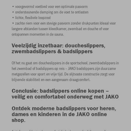
• voorgevormd voetbed voor een optimale pasvorm
• ondersteunende demping om de voet te ontlasten
• lichte, flexibele loopzool
• zachte riem voor een stevige pasvorm zonder drukpunten Ideaal voor
langere afstanden tussen kleedkamer, zwembad en douche of voor
ontspannen momenten in de sauna.
Veelzijdig inzetbaar: doucheslippers,
zwembadslippers & badslippers
Of het nu gaat om doucheslippers in de sportschool, zwembadslippers in
het zwembad of badslippers op reis – JAKO badslippers zijn duurzame
metgezellen voor sport en vrije tijd. De slijtvaste constructie zorgt voor
blijvende stabiliteit en een aangenaam draagcomfort.
Conclusie: badslippers online kopen –
veilig en comfortabel onderweg met JAKO
Ontdek moderne badslippers voor heren,
dames en kinderen in de JAKO online
shop.