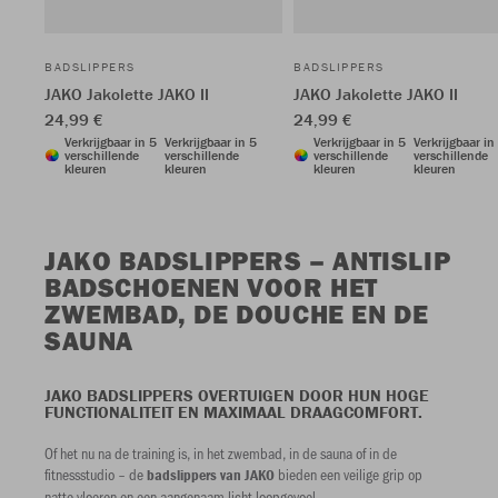
BADSLIPPERS
BADSLIPPERS
JAKO Jakolette JAKO II
JAKO Jakolette JAKO II
24,99 €
24,99 €
Verkrijgbaar in 5
Verkrijgbaar in 5
Verkrijgbaar in 5
Verkrijgbaar in
verschillende
verschillende
verschillende
verschillende
kleuren
kleuren
kleuren
kleuren
JAKO BADSLIPPERS – ANTISLIP
BADSCHOENEN VOOR HET
ZWEMBAD, DE DOUCHE EN DE
SAUNA
JAKO BADSLIPPERS OVERTUIGEN DOOR HUN HOGE
FUNCTIONALITEIT EN MAXIMAAL DRAAGCOMFORT.
Of het nu na de training is, in het zwembad, in de sauna of in de
fitnessstudio – de
bieden een veilige grip op
badslippers van JAKO
natte vloeren en een aangenaam licht loopgevoel.