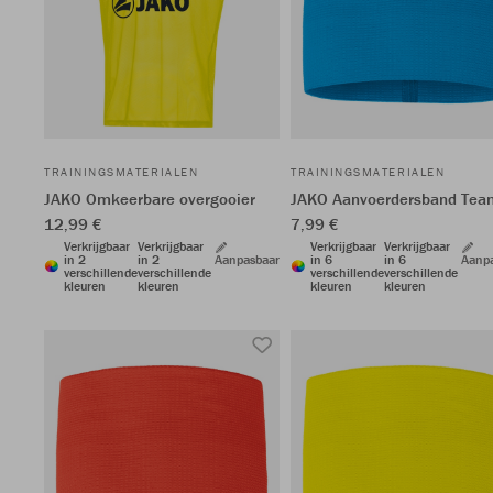
TRAININGSMATERIALEN
TRAININGSMATERIALEN
JAKO Omkeerbare overgooier
JAKO Aanvoerdersband Tea
12,99 €
7,99 €
Verkrijgbaar
Verkrijgbaar
Verkrijgbaar
Verkrijgbaar
in 2
in 2
Aanpasbaar
in 6
in 6
Aanp
verschillende
verschillende
verschillende
verschillende
kleuren
kleuren
kleuren
kleuren