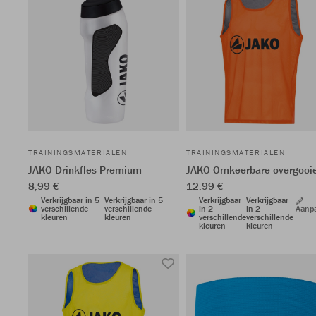
TRAININGSMATERIALEN
TRAININGSMATERIALEN
JAKO Drinkfles Premium
JAKO Omkeerbare overgooi
8,99 €
12,99 €
Verkrijgbaar in 5
Verkrijgbaar in 5
Verkrijgbaar
Verkrijgbaar
verschillende
verschillende
in 2
in 2
Aanp
kleuren
kleuren
verschillende
verschillende
kleuren
kleuren