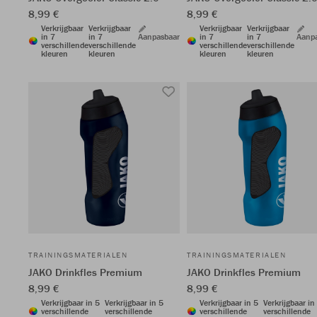
8,99 €
8,99 €
Verkrijgbaar
Verkrijgbaar
Verkrijgbaar
Verkrijgbaar
in 7
in 7
Aanpasbaar
in 7
in 7
Aanp
verschillende
verschillende
verschillende
verschillende
kleuren
kleuren
kleuren
kleuren
TRAININGSMATERIALEN
TRAININGSMATERIALEN
JAKO Drinkfles Premium
JAKO Drinkfles Premium
8,99 €
8,99 €
Verkrijgbaar in 5
Verkrijgbaar in 5
Verkrijgbaar in 5
Verkrijgbaar in
verschillende
verschillende
verschillende
verschillende