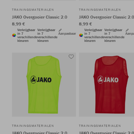
TRAININGSMATERIALEN
TRAININGSMATERIALEN
JAKO Overgooier Classic 2.0
JAKO Overgooier Classic 2.
8,99 €
8,99 €
Verkrijgbaar
Verkrijgbaar
Verkrijgbaar
Verkrijgbaar
in 7
in 7
Aanpasbaar
in 7
in 7
Aanp
verschillende
verschillende
verschillende
verschillende
kleuren
kleuren
kleuren
kleuren
TRAININGSMATERIALEN
TRAININGSMATERIALEN
JAKO Overgooier Classic 2.0
JAKO Overgooier Classic 2.