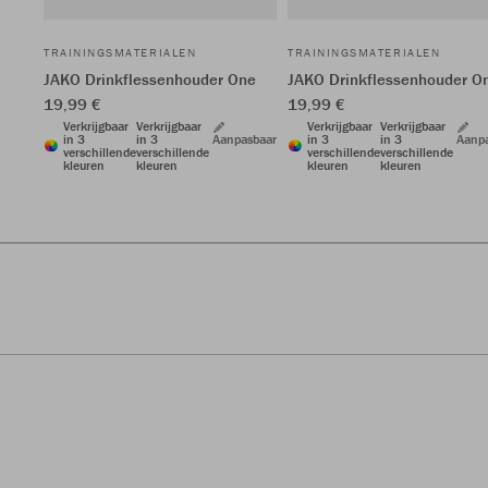
TRAININGSMATERIALEN
TRAININGSMATERIALEN
JAKO Drinkflessenhouder One
JAKO Drinkflessenhouder O
19,99 €
19,99 €
Verkrijgbaar
Verkrijgbaar
Verkrijgbaar
Verkrijgbaar
in 3
in 3
Aanpasbaar
in 3
in 3
Aanp
verschillende
verschillende
verschillende
verschillende
kleuren
kleuren
kleuren
kleuren