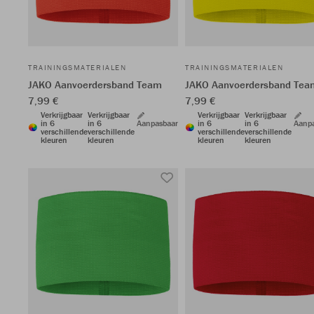
TRAININGSMATERIALEN
TRAININGSMATERIALEN
JAKO Aanvoerdersband Team
JAKO Aanvoerdersband Tea
7,99 €
7,99 €
Verkrijgbaar
Verkrijgbaar
Verkrijgbaar
Verkrijgbaar
in 6
in 6
Aanpasbaar
in 6
in 6
Aanp
verschillende
verschillende
verschillende
verschillende
kleuren
kleuren
kleuren
kleuren