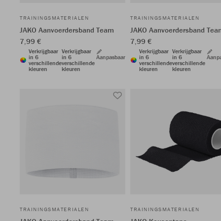
TRAININGSMATERIALEN
TRAININGSMATERIALEN
JAKO Aanvoerdersband Team
JAKO Aanvoerdersband Tea
7,99 €
7,99 €
Verkrijgbaar
Verkrijgbaar
Verkrijgbaar
Verkrijgbaar
in 6
in 6
Aanpasbaar
in 6
in 6
Aanp
verschillende
verschillende
verschillende
verschillende
kleuren
kleuren
kleuren
kleuren
TRAININGSMATERIALEN
TRAININGSMATERIALEN