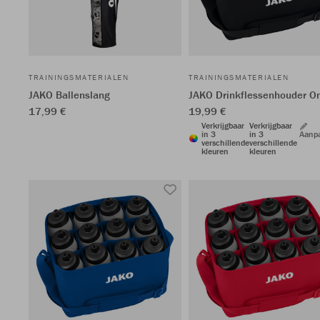
TRAININGSMATERIALEN
TRAININGSMATERIALEN
JAKO Ballenslang
JAKO Drinkflessenhouder O
17,99 €
19,99 €
Verkrijgbaar
Verkrijgbaar
in 3
in 3
Aanp
verschillende
verschillende
kleuren
kleuren