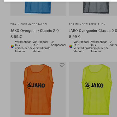
TRAININGSMATERIALEN
TRAININGSMATERIALEN
JAKO Overgooier Classic 2.0
JAKO Overgooier Classic 2.
8,99 €
8,99 €
Verkrijgbaar
Verkrijgbaar
Verkrijgbaar
Verkrijgbaar
in 7
in 7
Aanpasbaar
in 7
in 7
Aanp
verschillende
verschillende
verschillende
verschillende
kleuren
kleuren
kleuren
kleuren