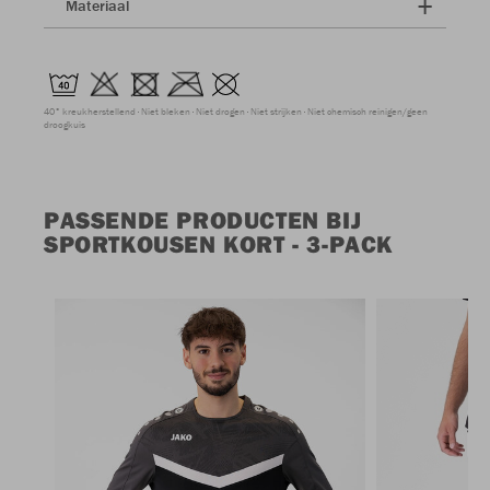
Materiaal
40° kreukherstellend
Niet bleken
Niet drogen
Niet strijken
Niet chemisch reinigen/geen
droogkuis
PASSENDE PRODUCTEN BIJ
SPORTKOUSEN KORT - 3-PACK