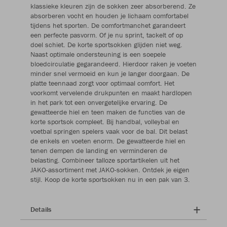
klassieke kleuren zijn de sokken zeer absorberend. Ze
absorberen vocht en houden je lichaam comfortabel
tijdens het sporten. De comfortmanchet garandeert
een perfecte pasvorm. Of je nu sprint, tackelt of op
doel schiet. De korte sportsokken glijden niet weg.
Naast optimale ondersteuning is een soepele
bloedcirculatie gegarandeerd. Hierdoor raken je voeten
minder snel vermoeid en kun je langer doorgaan. De
platte teennaad zorgt voor optimaal comfort. Het
voorkomt vervelende drukpunten en maakt hardlopen
in het park tot een onvergetelijke ervaring. De
gewatteerde hiel en teen maken de functies van de
korte sportsok compleet. Bij handbal, volleybal en
voetbal springen spelers vaak voor de bal. Dit belast
de enkels en voeten enorm. De gewatteerde hiel en
tenen dempen de landing en verminderen de
belasting. Combineer talloze sportartikelen uit het
JAKO-assortiment met JAKO-sokken. Ontdek je eigen
stijl. Koop de korte sportsokken nu in een pak van 3.
Details