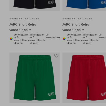
SPORTBROEK DAMES
SPORTBROEK DAMES
JAKO Short Retro
JAKO Short Retro
vanaf 17,99 €
vanaf 17,99 €
Verkrijgbaar
Verkrijgbaar
Verkrijgbaar
Verkrijgbaar
in 5
in 5
Aanpasbaar
in 5
in 5
Aanp
verschillende
verschillende
verschillende
verschillende
kleuren
kleuren
kleuren
kleuren