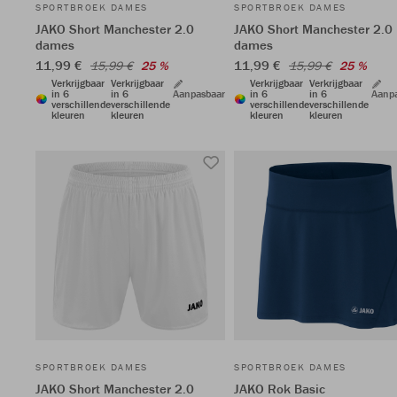
SPORTBROEK DAMES
SPORTBROEK DAMES
JAKO Short Manchester 2.0
JAKO Short Manchester 2.0
dames
dames
11,99 €
11,99 €
15,99 €
25 %
15,99 €
25 %
Verkrijgbaar
Verkrijgbaar
Verkrijgbaar
Verkrijgbaar
in 6
in 6
Aanpasbaar
in 6
in 6
Aanp
verschillende
verschillende
verschillende
verschillende
kleuren
kleuren
kleuren
kleuren
SPORTBROEK DAMES
SPORTBROEK DAMES
JAKO Short Manchester 2.0
JAKO Rok Basic