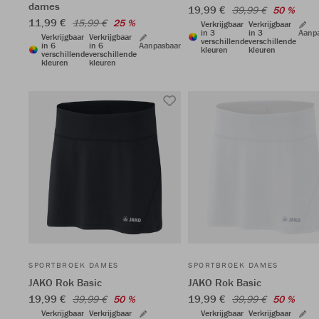
dames
19,99 €
39,99 €
50 %
11,99 €
15,99 €
25 %
Verkrijgbaar
Verkrijgbaar
in 3
in 3
Aanp
Verkrijgbaar
Verkrijgbaar
verschillende
verschillende
in 6
in 6
Aanpasbaar
kleuren
kleuren
verschillende
verschillende
kleuren
kleuren
SPORTBROEK DAMES
SPORTBROEK DAMES
JAKO Rok Basic
JAKO Rok Basic
19,99 €
19,99 €
39,99 €
50 %
39,99 €
50 %
Verkrijgbaar
Verkrijgbaar
Verkrijgbaar
Verkrijgbaar