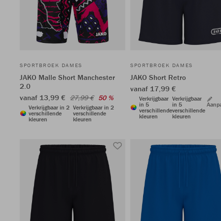
SPORTBROEK DAMES
SPORTBROEK DAMES
JAKO Malle Short Manchester
JAKO Short Retro
2.0
vanaf 17,99 €
vanaf 13,99 €
27,99 €
50 %
Verkrijgbaar
Verkrijgbaar
in 5
in 5
Aanp
Verkrijgbaar in 2
Verkrijgbaar in 2
verschillende
verschillende
verschillende
verschillende
kleuren
kleuren
kleuren
kleuren