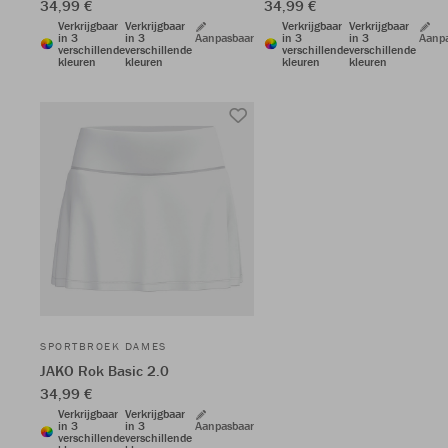
34,99 €
34,99 €
Verkrijgbaar
Verkrijgbaar
Verkrijgbaar
Verkrijgbaar
in 3
in 3
Aanpasbaar
in 3
in 3
Aanp
verschillende
verschillende
verschillende
verschillende
kleuren
kleuren
kleuren
kleuren
SPORTBROEK DAMES
JAKO Rok Basic 2.0
34,99 €
Verkrijgbaar
Verkrijgbaar
in 3
in 3
Aanpasbaar
verschillende
verschillende