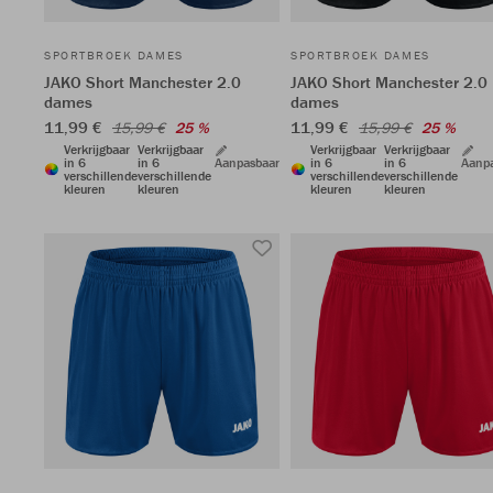
SPORTBROEK DAMES
SPORTBROEK DAMES
JAKO Short Manchester 2.0
JAKO Short Manchester 2.0
dames
dames
11,99 €
11,99 €
15,99 €
25 %
15,99 €
25 %
Verkrijgbaar
Verkrijgbaar
Verkrijgbaar
Verkrijgbaar
in 6
in 6
Aanpasbaar
in 6
in 6
Aanp
verschillende
verschillende
verschillende
verschillende
kleuren
kleuren
kleuren
kleuren