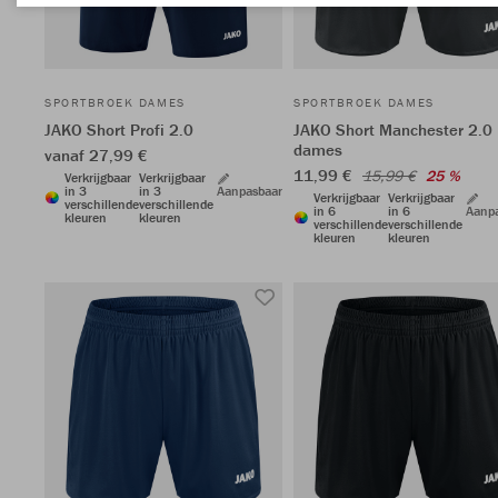
SPORTBROEK DAMES
SPORTBROEK DAMES
JAKO Short Profi 2.0
JAKO Short Manchester 2.0
dames
vanaf 27,99 €
11,99 €
15,99 €
25 %
Verkrijgbaar
Verkrijgbaar
in 3
in 3
Aanpasbaar
Verkrijgbaar
Verkrijgbaar
verschillende
verschillende
in 6
in 6
Aanp
kleuren
kleuren
verschillende
verschillende
kleuren
kleuren