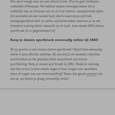
Elke sport vraagt weer om een andere broek. Of je nu gaat hardlopen,
voetballen of fitnessen. We hebben lossere trainingsbroeken die je
makkelijk over je schoenen aan en uit kunt trekken, nauwsluitende tights
die aanvoelen als een tweede huid, shorts waarmee je optimale
bewegingsvrijheid hebt en zachte vrijetijdsbroeken waarmee je na een
intensieve training lekker neerploft op de bank. Jouw ideale JAKO dames
sportbroek zit er gegarandeerd bij!
Koop je dames sportbroek eenvoudig online bij JAKO
Wil jij sporten in een nieuwe dames sportbroek? Bestel hem eenvoudig
online in onze officiële webshop. Bij ons vind je de nieuwste collecties
sportbroeken en het grootste online assortiment aan dames
sportkleding. Koop je nieuwe sportbroek bij JAKO. Bestel je vandaag,
dan heb je hem binnen enkele dagen in huis. Vragen over specifieke
items of vragen over een teambestelling? Neem dan gerust
contact
met
ons op, we helpen je graag persoonlijk verder!