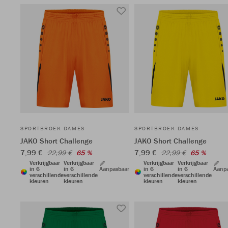
SPORTBROEK DAMES
SPORTBROEK DAMES
JAKO Short Challenge
JAKO Short Challenge
7,99 €
7,99 €
22,99 €
65 %
22,99 €
65 %
Verkrijgbaar
Verkrijgbaar
Verkrijgbaar
Verkrijgbaar
in 6
in 6
Aanpasbaar
in 6
in 6
Aanp
verschillende
verschillende
verschillende
verschillende
kleuren
kleuren
kleuren
kleuren