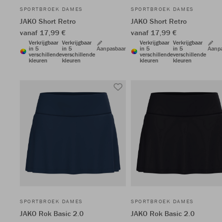
SPORTBROEK DAMES
SPORTBROEK DAMES
JAKO Short Retro
JAKO Short Retro
vanaf 17,99 €
vanaf 17,99 €
Verkrijgbaar
Verkrijgbaar
Verkrijgbaar
Verkrijgbaar
in 5
in 5
Aanpasbaar
in 5
in 5
Aanp
verschillende
verschillende
verschillende
verschillende
kleuren
kleuren
kleuren
kleuren
SPORTBROEK DAMES
SPORTBROEK DAMES
JAKO Rok Basic 2.0
JAKO Rok Basic 2.0