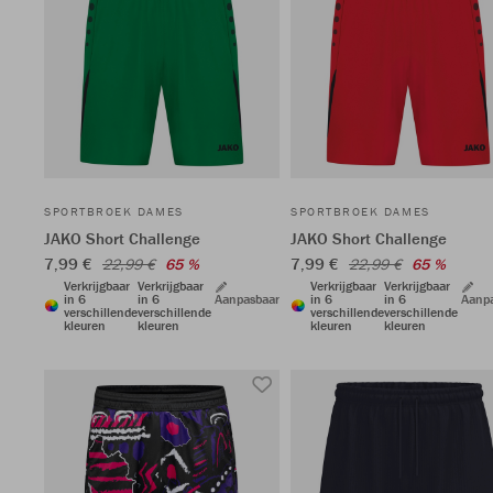
SPORTBROEK DAMES
SPORTBROEK DAMES
JAKO Short Challenge
JAKO Short Challenge
7,99 €
7,99 €
22,99 €
65 %
22,99 €
65 %
Verkrijgbaar
Verkrijgbaar
Verkrijgbaar
Verkrijgbaar
in 6
in 6
Aanpasbaar
in 6
in 6
Aanp
verschillende
verschillende
verschillende
verschillende
kleuren
kleuren
kleuren
kleuren