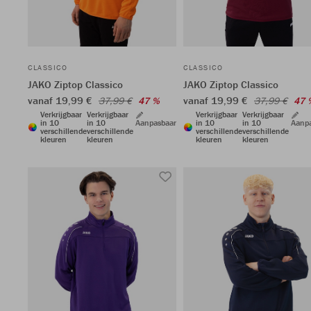
CLASSICO
CLASSICO
JAKO Ziptop Classico
JAKO Ziptop Classico
vanaf 19,99 €
vanaf 19,99 €
37,99 €
47 %
37,99 €
47 
Verkrijgbaar
Verkrijgbaar
Verkrijgbaar
Verkrijgbaar
in 10
in 10
Aanpasbaar
in 10
in 10
Aanp
verschillende
verschillende
verschillende
verschillende
kleuren
kleuren
kleuren
kleuren