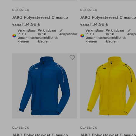
CLASSICO
CLASSICO
JAKO Polyestervest Classico
JAKO Polyestervest Classico
vanaf 34,99 €
vanaf 34,99 €
Verkrijgbaar
Verkrijgbaar
Verkrijgbaar
Verkrijgbaar
in 10
in 10
Aanpasbaar
in 10
in 10
Aanp
verschillende
verschillende
verschillende
verschillende
kleuren
kleuren
kleuren
kleuren
CLASSICO
CLASSICO
JAKO Polyestervest Classico
JAKO Polyestervest Classico