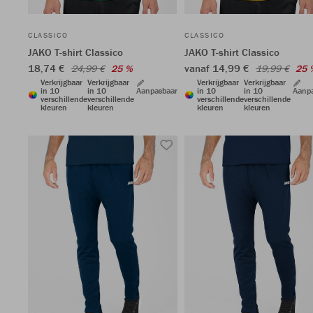
CLASSICO
CLASSICO
JAKO T-shirt Classico
JAKO T-shirt Classico
18,74 €
vanaf 14,99 €
24,99 €
25 %
19,99 €
25 
Verkrijgbaar
Verkrijgbaar
Verkrijgbaar
Verkrijgbaar
in 10
in 10
Aanpasbaar
in 10
in 10
Aanp
verschillende
verschillende
verschillende
verschillende
kleuren
kleuren
kleuren
kleuren