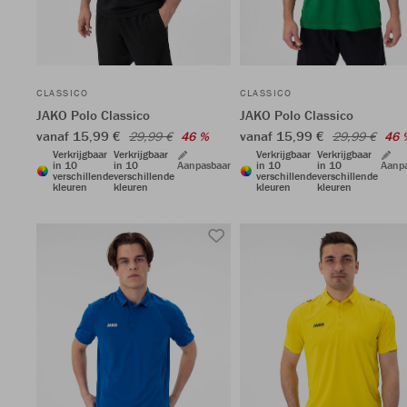
CLASSICO
CLASSICO
JAKO Polo Classico
JAKO Polo Classico
vanaf 15,99 €
vanaf 15,99 €
29,99 €
46 %
29,99 €
46 
Verkrijgbaar
Verkrijgbaar
Verkrijgbaar
Verkrijgbaar
in 10
in 10
Aanpasbaar
in 10
in 10
Aanp
verschillende
verschillende
verschillende
verschillende
kleuren
kleuren
kleuren
kleuren