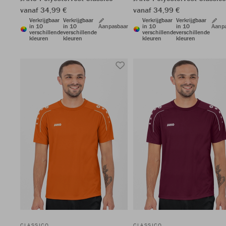
vanaf 34,99 €
vanaf 34,99 €
Verkrijgbaar
Verkrijgbaar
Verkrijgbaar
Verkrijgbaar
in 10
in 10
Aanpasbaar
in 10
in 10
Aanp
verschillende
verschillende
verschillende
verschillende
kleuren
kleuren
kleuren
kleuren
CLASSICO
CLASSICO