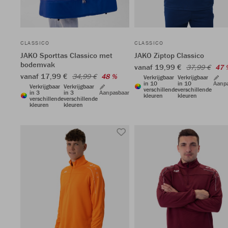
CLASSICO
CLASSICO
JAKO Sporttas Classico met
JAKO Ziptop Classico
bodemvak
vanaf 19,99 €
37,99 €
47 
vanaf 17,99 €
34,99 €
48 %
Verkrijgbaar
Verkrijgbaar
in 10
in 10
Aanp
Verkrijgbaar
Verkrijgbaar
verschillende
verschillende
in 3
in 3
Aanpasbaar
kleuren
kleuren
verschillende
verschillende
kleuren
kleuren