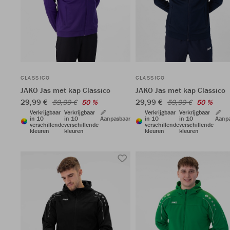
CLASSICO
CLASSICO
JAKO Jas met kap Classico
JAKO Jas met kap Classico
29,99 €
29,99 €
59,99 €
50 %
59,99 €
50 %
Verkrijgbaar
Verkrijgbaar
Verkrijgbaar
Verkrijgbaar
in 10
in 10
Aanpasbaar
in 10
in 10
Aanp
verschillende
verschillende
verschillende
verschillende
kleuren
kleuren
kleuren
kleuren