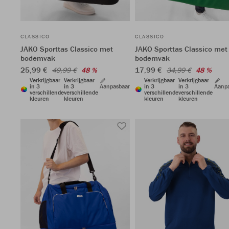
CLASSICO
CLASSICO
JAKO Sporttas Classico met
JAKO Sporttas Classico met
bodemvak
bodemvak
25,99 €
17,99 €
49,99 €
48 %
34,99 €
48 %
Verkrijgbaar
Verkrijgbaar
Verkrijgbaar
Verkrijgbaar
in 3
in 3
Aanpasbaar
in 3
in 3
Aanp
verschillende
verschillende
verschillende
verschillende
kleuren
kleuren
kleuren
kleuren