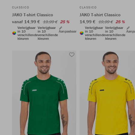
CLASSICO
CLASSICO
JAKO T-shirt Classico
JAKO T-shirt Classico
vanaf 14,99 €
14,99 €
19,99 €
25 %
19,99 €
25 %
Verkrijgbaar
Verkrijgbaar
Verkrijgbaar
Verkrijgbaar
in 10
in 10
Aanpasbaar
in 10
in 10
Aanp
verschillende
verschillende
verschillende
verschillende
kleuren
kleuren
kleuren
kleuren