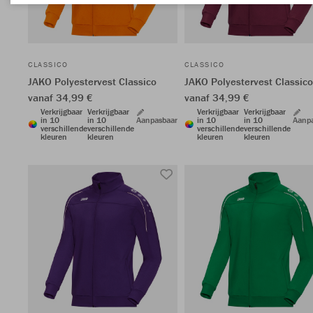
CLASSICO
CLASSICO
JAKO Polyestervest Classico
JAKO Polyestervest Classico
vanaf 34,99 €
vanaf 34,99 €
Verkrijgbaar
Verkrijgbaar
Verkrijgbaar
Verkrijgbaar
in 10
in 10
Aanpasbaar
in 10
in 10
Aanp
verschillende
verschillende
verschillende
verschillende
kleuren
kleuren
kleuren
kleuren