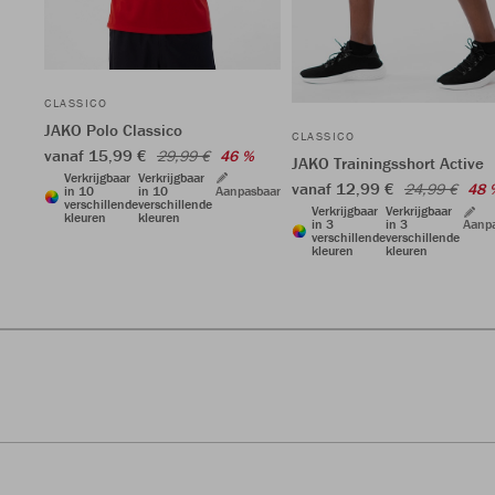
CLASSICO
JAKO Polo Classico
CLASSICO
vanaf 15,99 €
29,99 €
46 %
JAKO Trainingsshort Active
Verkrijgbaar
Verkrijgbaar
vanaf 12,99 €
24,99 €
48 
in 10
in 10
Aanpasbaar
verschillende
verschillende
Verkrijgbaar
Verkrijgbaar
kleuren
kleuren
in 3
in 3
Aanp
verschillende
verschillende
kleuren
kleuren