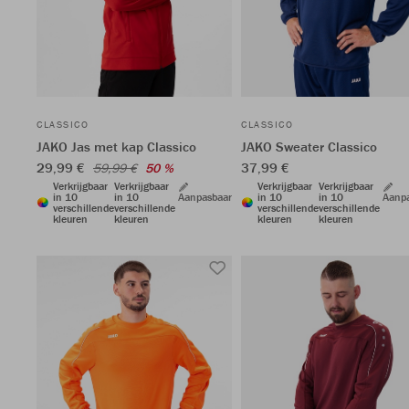
CLASSICO
CLASSICO
JAKO Jas met kap Classico
JAKO Sweater Classico
29,99 €
37,99 €
59,99 €
50 %
Verkrijgbaar
Verkrijgbaar
Verkrijgbaar
Verkrijgbaar
in 10
in 10
Aanpasbaar
in 10
in 10
Aanp
verschillende
verschillende
verschillende
verschillende
kleuren
kleuren
kleuren
kleuren