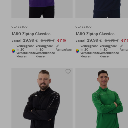
CLASSICO
CLASSICO
JAKO Ziptop Classico
JAKO Ziptop Classico
vanaf 19,99 €
vanaf 19,99 €
37,99 €
47 %
37,99 €
47 
Verkrijgbaar
Verkrijgbaar
Verkrijgbaar
Verkrijgbaar
in 10
in 10
Aanpasbaar
in 10
in 10
Aanp
verschillende
verschillende
verschillende
verschillende
kleuren
kleuren
kleuren
kleuren