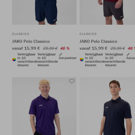
CLASSICO
CLASSICO
JAKO Polo Classico
JAKO Polo Classico
vanaf 15,99 €
vanaf 15,99 €
29,99 €
46 %
29,99 €
46 
Verkrijgbaar
Verkrijgbaar
Verkrijgbaar
Verkrijgbaar
in 10
in 10
Aanpasbaar
in 10
in 10
Aanp
verschillende
verschillende
verschillende
verschillende
kleuren
kleuren
kleuren
kleuren