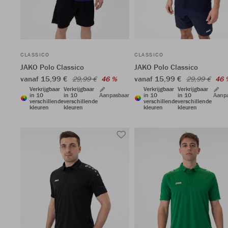
CLASSICO
CLASSICO
JAKO Polo Classico
JAKO Polo Classico
vanaf 15,99 €
vanaf 15,99 €
29,99 €
46 %
29,99 €
46 
Verkrijgbaar
Verkrijgbaar
Verkrijgbaar
Verkrijgbaar
in 10
in 10
Aanpasbaar
in 10
in 10
Aanp
verschillende
verschillende
verschillende
verschillende
kleuren
kleuren
kleuren
kleuren