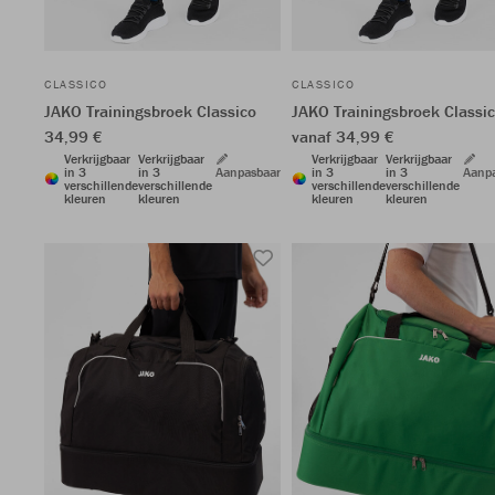
CLASSICO
CLASSICO
JAKO Trainingsbroek Classico
JAKO Trainingsbroek Classi
34,99 €
vanaf 34,99 €
Verkrijgbaar
Verkrijgbaar
Verkrijgbaar
Verkrijgbaar
in 3
in 3
Aanpasbaar
in 3
in 3
Aanp
verschillende
verschillende
verschillende
verschillende
kleuren
kleuren
kleuren
kleuren