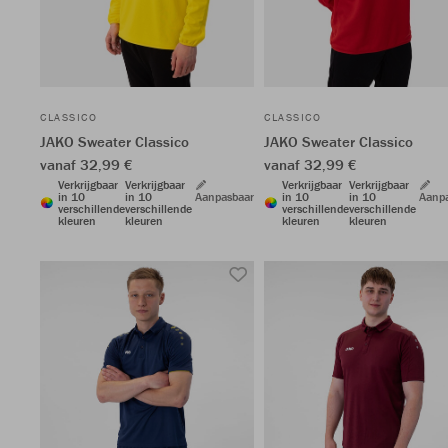
CLASSICO
CLASSICO
JAKO Sweater Classico
JAKO Sweater Classico
vanaf 32,99 €
vanaf 32,99 €
Verkrijgbaar
Verkrijgbaar
Verkrijgbaar
Verkrijgbaar
in 10
in 10
Aanpasbaar
in 10
in 10
Aanp
verschillende
verschillende
verschillende
verschillende
kleuren
kleuren
kleuren
kleuren