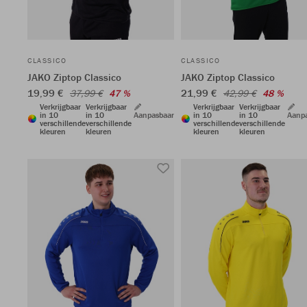
CLASSICO
CLASSICO
JAKO Ziptop Classico
JAKO Ziptop Classico
19,99 €
21,99 €
37,99 €
47 %
42,99 €
48 %
Verkrijgbaar
Verkrijgbaar
Verkrijgbaar
Verkrijgbaar
in 10
in 10
Aanpasbaar
in 10
in 10
Aanp
verschillende
verschillende
verschillende
verschillende
kleuren
kleuren
kleuren
kleuren