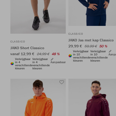
CLASSICO
JAKO Jas met kap Classico
CLASSICO
29,99 €
59,99 €
50 %
JAKO Short Classico
Verkrijgbaar
Verkrijgbaar
vanaf 12,99 €
24,99 €
48 %
in 10
in 10
Aanp
verschillende
verschillende
Verkrijgbaar
Verkrijgbaar
kleuren
kleuren
in 4
in 4
Aanpasbaar
verschillende
verschillende
kleuren
kleuren