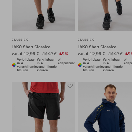
CLASSICO
CLASSICO
JAKO Short Classico
JAKO Short Classico
vanaf 12,99 €
vanaf 12,99 €
24,99 €
48 %
24,99 €
48 
Verkrijgbaar
Verkrijgbaar
Verkrijgbaar
Verkrijgbaar
in 4
in 4
Aanpasbaar
in 4
in 4
Aanp
verschillende
verschillende
verschillende
verschillende
kleuren
kleuren
kleuren
kleuren