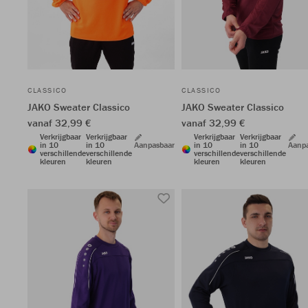
CLASSICO
CLASSICO
JAKO Sweater Classico
JAKO Sweater Classico
vanaf 32,99 €
vanaf 32,99 €
Verkrijgbaar
Verkrijgbaar
Verkrijgbaar
Verkrijgbaar
in 10
in 10
Aanpasbaar
in 10
in 10
Aanp
verschillende
verschillende
verschillende
verschillende
kleuren
kleuren
kleuren
kleuren