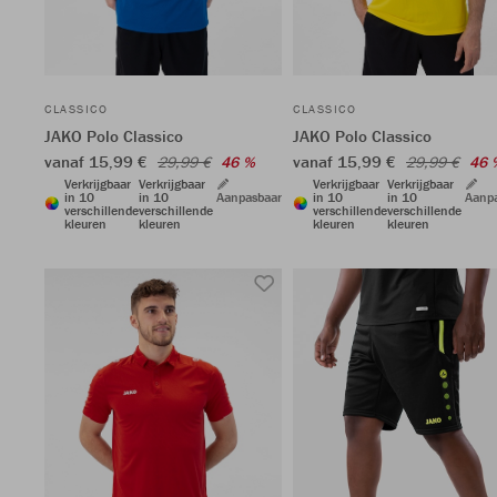
CLASSICO
CLASSICO
JAKO Polo Classico
JAKO Polo Classico
vanaf 15,99 €
vanaf 15,99 €
29,99 €
46 %
29,99 €
46 
Verkrijgbaar
Verkrijgbaar
Verkrijgbaar
Verkrijgbaar
in 10
in 10
Aanpasbaar
in 10
in 10
Aanp
verschillende
verschillende
verschillende
verschillende
kleuren
kleuren
kleuren
kleuren