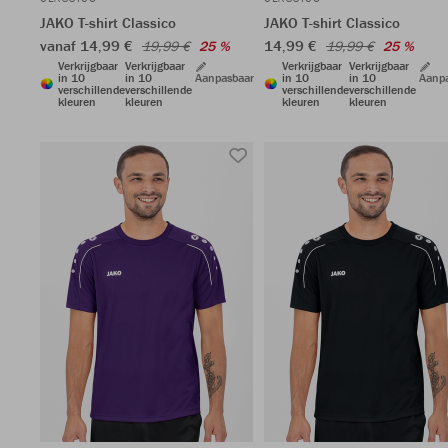
JAKO T-shirt Classico
JAKO T-shirt Classico
vanaf 14,99 €
14,99 €
19,99 €
25 %
19,99 €
25 %
Verkrijgbaar
Verkrijgbaar
Verkrijgbaar
Verkrijgbaar
in 10
in 10
Aanpasbaar
in 10
in 10
Aanp
verschillende
verschillende
verschillende
verschillende
kleuren
kleuren
kleuren
kleuren