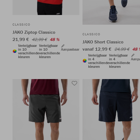
CLASSICO
JAKO Ziptop Classico
CLASSICO
21,99 €
42,99 €
48 %
JAKO Short Classico
Verkrijgbaar
Verkrijgbaar
vanaf 12,99 €
24,99 €
48 
in 10
in 10
Aanpasbaar
verschillende
verschillende
Verkrijgbaar
Verkrijgbaar
kleuren
kleuren
in 4
in 4
Aanp
verschillende
verschillende
kleuren
kleuren