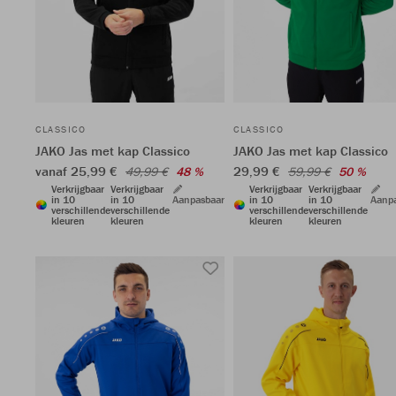
CLASSICO
CLASSICO
JAKO Jas met kap Classico
JAKO Jas met kap Classico
vanaf 25,99 €
29,99 €
49,99 €
48 %
59,99 €
50 %
Verkrijgbaar
Verkrijgbaar
Verkrijgbaar
Verkrijgbaar
in 10
in 10
Aanpasbaar
in 10
in 10
Aanp
verschillende
verschillende
verschillende
verschillende
kleuren
kleuren
kleuren
kleuren