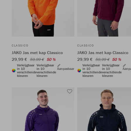
CLASSICO
CLASSICO
JAKO Jas met kap Classico
JAKO Jas met kap Classico
29,99 €
29,99 €
59,99 €
50 %
59,99 €
50 %
Verkrijgbaar
Verkrijgbaar
Verkrijgbaar
Verkrijgbaar
in 10
in 10
Aanpasbaar
in 10
in 10
Aanp
verschillende
verschillende
verschillende
verschillende
kleuren
kleuren
kleuren
kleuren