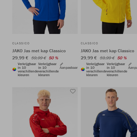
CLASSICO
CLASSICO
JAKO Jas met kap Classico
JAKO Jas met kap Classico
29,99 €
29,99 €
59,99 €
50 %
59,99 €
50 %
Verkrijgbaar
Verkrijgbaar
Verkrijgbaar
Verkrijgbaar
in 10
in 10
Aanpasbaar
in 10
in 10
Aanp
verschillende
verschillende
verschillende
verschillende
kleuren
kleuren
kleuren
kleuren