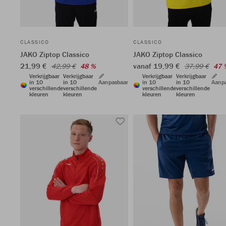
CLASSICO
CLASSICO
JAKO Ziptop Classico
JAKO Ziptop Classico
21,99 €
vanaf 19,99 €
42,99 €
48 %
37,99 €
47 
Verkrijgbaar
Verkrijgbaar
Verkrijgbaar
Verkrijgbaar
in 10
in 10
Aanpasbaar
in 10
in 10
Aanp
verschillende
verschillende
verschillende
verschillende
kleuren
kleuren
kleuren
kleuren