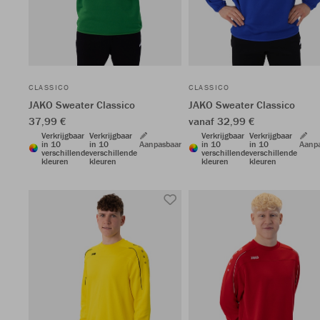
CLASSICO
CLASSICO
JAKO Sweater Classico
JAKO Sweater Classico
37,99 €
vanaf 32,99 €
Verkrijgbaar
Verkrijgbaar
Verkrijgbaar
Verkrijgbaar
in 10
in 10
Aanpasbaar
in 10
in 10
Aanp
verschillende
verschillende
verschillende
verschillende
kleuren
kleuren
kleuren
kleuren