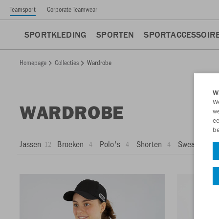
Teamsport
Corporate Teamwear
SPORTKLEDING
SPORTEN
SPORTACCESSOIR
Homepage
Collecties
Wardrobe
Wi
We
WARDROBE
we
ee
be
Jassen
Broeken
Polo's
Shorten
Sweaters
12
4
4
4
4