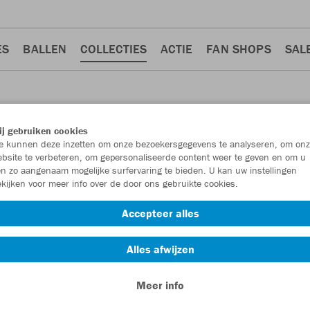
ES
BALLEN
COLLECTIES
ACTIE
FAN SHOPS
SAL
j gebruiken cookies
 kunnen deze inzetten om onze bezoekersgegevens te analyseren, om onz
bsite te verbeteren, om gepersonaliseerde content weer te geven en om u
n zo aangenaam mogelijke surfervaring te bieden. U kan uw instellingen
kijken voor meer info over de door ons gebruikte cookies.
T-shirts
Accessoires
4
3
Accepteer alles
Alles afwijzen
Meer info