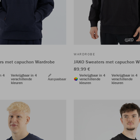
WARDROBE
rs met capuchon Wardrobe
JAKO Sweaters met capuchon W
89,99 €
in 4
Verkrijgbaar in 4
Verkrijgbaar in 4
Verkrijgbaar in 4
verschillende
Aanpasbaar
verschillende
verschillende
kleuren
kleuren
kleuren