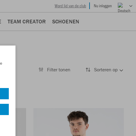
Word lid van de club
Nu inloggen
E
TEAM CREATOR
SCHOENEN
e
Filter tonen
Sorteren op