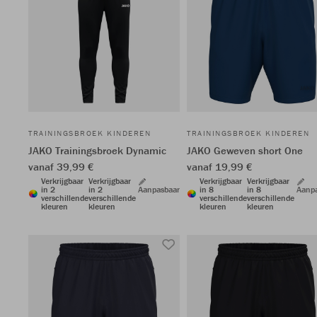
TRAININGSBROEK KINDEREN
TRAININGSBROEK KINDEREN
JAKO Trainingsbroek Dynamic
JAKO Geweven short One
vanaf 39,99 €
vanaf 19,99 €
Verkrijgbaar
Verkrijgbaar
Verkrijgbaar
Verkrijgbaar
in 2
in 2
Aanpasbaar
in 8
in 8
Aanp
verschillende
verschillende
verschillende
verschillende
kleuren
kleuren
kleuren
kleuren