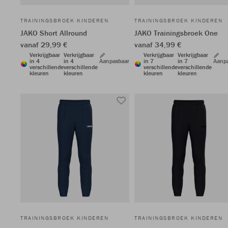
TRAININGSBROEK KINDEREN
TRAININGSBROEK KINDEREN
JAKO Short Allround
JAKO Trainingsbroek One
vanaf 29,99 €
vanaf 34,99 €
Verkrijgbaar
Verkrijgbaar
Verkrijgbaar
Verkrijgbaar
in 4
in 4
Aanpasbaar
in 7
in 7
Aanp
verschillende
verschillende
verschillende
verschillende
kleuren
kleuren
kleuren
kleuren
TRAININGSBROEK KINDEREN
TRAININGSBROEK KINDEREN