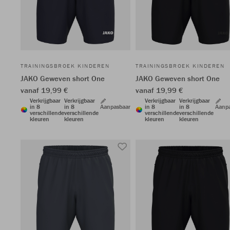
TRAININGSBROEK KINDEREN
TRAININGSBROEK KINDEREN
JAKO Geweven short One
JAKO Geweven short One
vanaf 19,99 €
vanaf 19,99 €
Verkrijgbaar
Verkrijgbaar
Verkrijgbaar
Verkrijgbaar
in 8
in 8
Aanpasbaar
in 8
in 8
Aanp
verschillende
verschillende
verschillende
verschillende
kleuren
kleuren
kleuren
kleuren