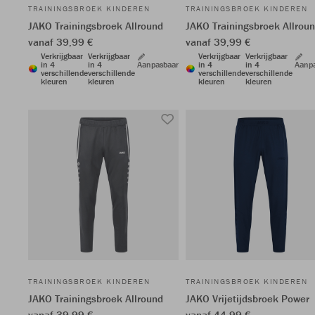
TRAININGSBROEK KINDEREN
TRAININGSBROEK KINDEREN
JAKO Trainingsbroek Allround
JAKO Trainingsbroek Allrou
vanaf 39,99 €
vanaf 39,99 €
Verkrijgbaar
Verkrijgbaar
Verkrijgbaar
Verkrijgbaar
in 4
in 4
Aanpasbaar
in 4
in 4
Aanp
verschillende
verschillende
verschillende
verschillende
kleuren
kleuren
kleuren
kleuren
TRAININGSBROEK KINDEREN
TRAININGSBROEK KINDEREN
JAKO Trainingsbroek Allround
JAKO Vrijetijdsbroek Power
vanaf 39,99 €
vanaf 44,99 €