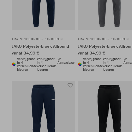
TRAININGSBROEK KINDEREN
TRAININGSBROEK KINDEREN
JAKO Polyesterbroek Allround
JAKO Polyesterbroek Allrou
vanaf 34,99 €
vanaf 34,99 €
Verkrijgbaar
Verkrijgbaar
Verkrijgbaar
Verkrijgbaar
in 4
in 4
Aanpasbaar
in 4
in 4
Aanp
verschillende
verschillende
verschillende
verschillende
kleuren
kleuren
kleuren
kleuren