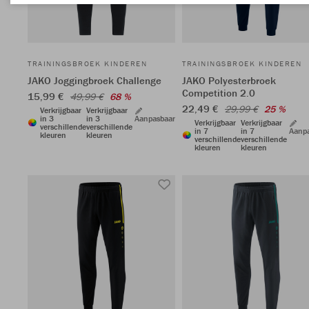
TRAININGSBROEK KINDEREN
TRAININGSBROEK KINDEREN
JAKO Joggingbroek Challenge
JAKO Polyesterbroek
Competition 2.0
15,99 €
49,99 €
68 %
22,49 €
29,99 €
25 %
Verkrijgbaar
Verkrijgbaar
in 3
in 3
Aanpasbaar
Verkrijgbaar
Verkrijgbaar
verschillende
verschillende
in 7
in 7
Aanp
kleuren
kleuren
verschillende
verschillende
kleuren
kleuren