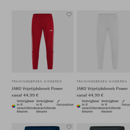
TRAININGSBROEK KINDEREN
TRAININGSBROEK KINDEREN
JAKO Vrijetijdsbroek Power
JAKO Vrijetijdsbroek Power
vanaf 44,99 €
vanaf 44,99 €
Verkrijgbaar
Verkrijgbaar
Verkrijgbaar
Verkrijgbaar
in 6
in 6
Aanpasbaar
in 6
in 6
Aanp
verschillende
verschillende
verschillende
verschillende
kleuren
kleuren
kleuren
kleuren