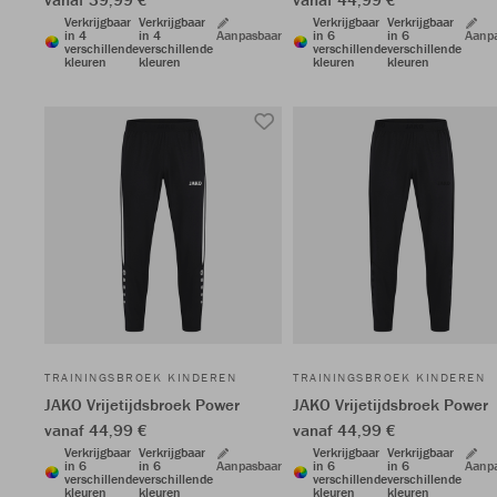
Verkrijgbaar
Verkrijgbaar
Verkrijgbaar
Verkrijgbaar
in 4
in 4
Aanpasbaar
in 6
in 6
Aanp
verschillende
verschillende
verschillende
verschillende
kleuren
kleuren
kleuren
kleuren
TRAININGSBROEK KINDEREN
TRAININGSBROEK KINDEREN
JAKO Vrijetijdsbroek Power
JAKO Vrijetijdsbroek Power
vanaf 44,99 €
vanaf 44,99 €
Verkrijgbaar
Verkrijgbaar
Verkrijgbaar
Verkrijgbaar
in 6
in 6
Aanpasbaar
in 6
in 6
Aanp
verschillende
verschillende
verschillende
verschillende
kleuren
kleuren
kleuren
kleuren