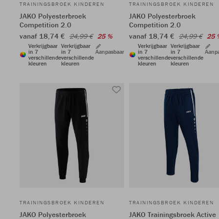
TRAININGSBROEK KINDEREN
TRAININGSBROEK KINDEREN
JAKO Polyesterbroek
JAKO Polyesterbroek
Competition 2.0
Competition 2.0
vanaf 18,74 €
vanaf 18,74 €
24,99 €
25 %
24,99 €
25 
Verkrijgbaar
Verkrijgbaar
Verkrijgbaar
Verkrijgbaar
in 7
in 7
Aanpasbaar
in 7
in 7
Aanp
verschillende
verschillende
verschillende
verschillende
kleuren
kleuren
kleuren
kleuren
TRAININGSBROEK KINDEREN
TRAININGSBROEK KINDEREN
JAKO Polyesterbroek
JAKO Trainingsbroek Active