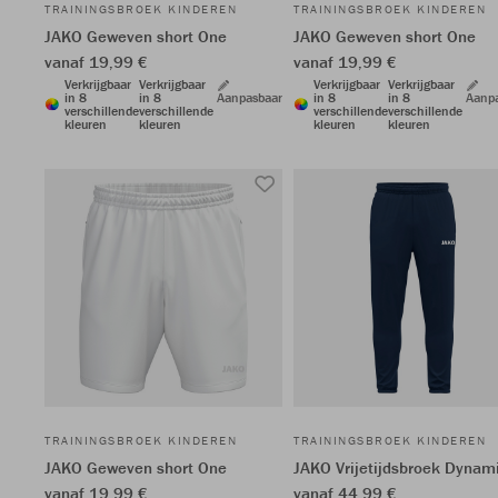
TRAININGSBROEK KINDEREN
TRAININGSBROEK KINDEREN
JAKO Geweven short One
JAKO Geweven short One
vanaf 19,99 €
vanaf 19,99 €
Verkrijgbaar
Verkrijgbaar
Verkrijgbaar
Verkrijgbaar
in 8
in 8
Aanpasbaar
in 8
in 8
Aanp
verschillende
verschillende
verschillende
verschillende
kleuren
kleuren
kleuren
kleuren
TRAININGSBROEK KINDEREN
TRAININGSBROEK KINDEREN
JAKO Geweven short One
JAKO Vrijetijdsbroek Dynam
vanaf 19,99 €
vanaf 44,99 €