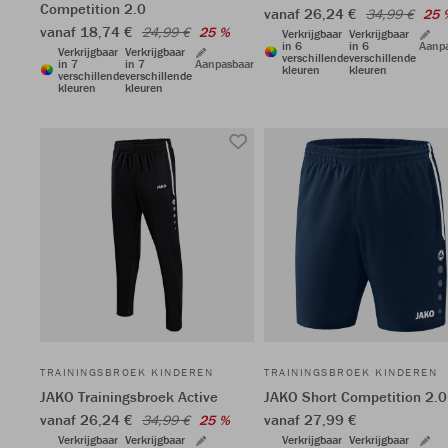
Competition 2.0
vanaf 26,24 €
34,99 €
25 
vanaf 18,74 €
24,99 €
25 %
Verkrijgbaar
Verkrijgbaar
in 6
in 6
Aanp
Verkrijgbaar
Verkrijgbaar
verschillende
verschillende
in 7
in 7
Aanpasbaar
kleuren
kleuren
verschillende
verschillende
kleuren
kleuren
TRAININGSBROEK KINDEREN
TRAININGSBROEK KINDEREN
JAKO Trainingsbroek Active
JAKO Short Competition 2.0
vanaf 26,24 €
vanaf 27,99 €
34,99 €
25 %
Verkrijgbaar
Verkrijgbaar
Verkrijgbaar
Verkrijgbaar