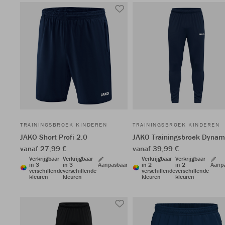
TRAININGSBROEK KINDEREN
TRAININGSBROEK KINDEREN
JAKO Short Profi 2.0
JAKO Trainingsbroek Dynam
vanaf 27,99 €
vanaf 39,99 €
Verkrijgbaar
Verkrijgbaar
Verkrijgbaar
Verkrijgbaar
in 3
in 3
Aanpasbaar
in 2
in 2
Aanp
verschillende
verschillende
verschillende
verschillende
kleuren
kleuren
kleuren
kleuren