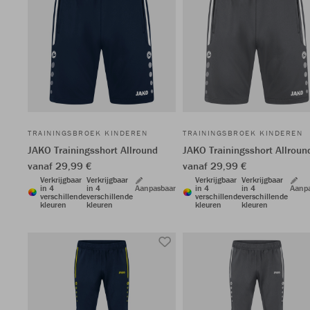
TRAININGSBROEK KINDEREN
TRAININGSBROEK KINDEREN
JAKO Trainingsshort Allround
JAKO Trainingsshort Allroun
vanaf 29,99 €
vanaf 29,99 €
Verkrijgbaar
Verkrijgbaar
Verkrijgbaar
Verkrijgbaar
in 4
in 4
Aanpasbaar
in 4
in 4
Aanp
verschillende
verschillende
verschillende
verschillende
kleuren
kleuren
kleuren
kleuren