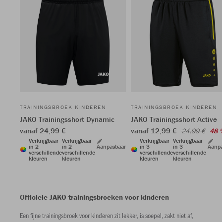
TRAININGSBROEK KINDEREN
TRAININGSBROEK KINDEREN
JAKO Trainingsshort Dynamic
JAKO Trainingsshort Active
vanaf 24,99 €
vanaf 12,99 €
24,99 €
48 
Verkrijgbaar
Verkrijgbaar
Verkrijgbaar
Verkrijgbaar
in 2
in 2
Aanpasbaar
in 3
in 3
Aanp
verschillende
verschillende
verschillende
verschillende
kleuren
kleuren
kleuren
kleuren
Officiële JAKO trainingsbroeken voor kinderen
Een fijne trainingsbroek voor kinderen zit lekker, is soepel, zakt niet af,