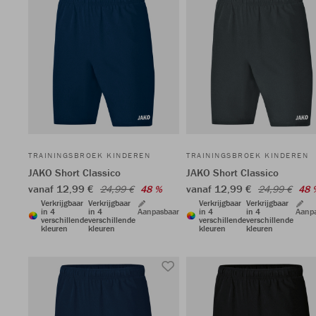
TRAININGSBROEK KINDEREN
TRAININGSBROEK KINDEREN
JAKO Short Classico
JAKO Short Classico
vanaf 12,99 €
vanaf 12,99 €
24,99 €
48 %
24,99 €
48 
Verkrijgbaar
Verkrijgbaar
Verkrijgbaar
Verkrijgbaar
in 4
in 4
Aanpasbaar
in 4
in 4
Aanp
verschillende
verschillende
verschillende
verschillende
kleuren
kleuren
kleuren
kleuren