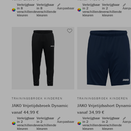
Verkrijgbaar
Verkrijgbaar
Verkrijgbaar
Verkrijgbaar
in 8
in 8
Aanpasbaar
in 2
in 2
Aanp
verschillende
verschillende
verschillende
verschillende
kleuren
kleuren
kleuren
kleuren
TRAININGSBROEK KINDEREN
TRAININGSBROEK KINDEREN
JAKO Vrijetijdsbroek Dynamic
JAKO Vrijetijdsshort Dynami
vanaf 44,99 €
vanaf 34,99 €
Verkrijgbaar
Verkrijgbaar
Verkrijgbaar
Verkrijgbaar
in 2
in 2
Aanpasbaar
in 2
in 2
Aanp
verschillende
verschillende
verschillende
verschillende
kleuren
kleuren
kleuren
kleuren