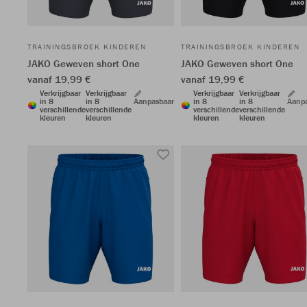
TRAININGSBROEK KINDEREN
TRAININGSBROEK KINDEREN
JAKO Geweven short One
JAKO Geweven short One
vanaf 19,99 €
vanaf 19,99 €
Verkrijgbaar
Verkrijgbaar
Verkrijgbaar
Verkrijgbaar
in 8
in 8
Aanpasbaar
in 8
in 8
Aanp
verschillende
verschillende
verschillende
verschillende
kleuren
kleuren
kleuren
kleuren