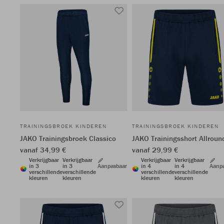
TRAININGSBROEK KINDEREN
TRAININGSBROEK KINDEREN
JAKO Trainingsbroek Classico
JAKO Trainingsshort Allroun
vanaf 34,99 €
vanaf 29,99 €
Verkrijgbaar
Verkrijgbaar
Verkrijgbaar
Verkrijgbaar
in 3
in 3
Aanpasbaar
in 4
in 4
Aanp
verschillende
verschillende
verschillende
verschillende
kleuren
kleuren
kleuren
kleuren