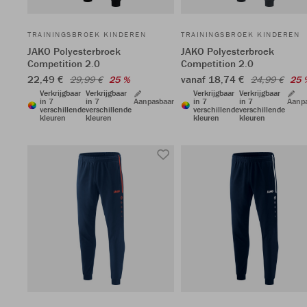
TRAININGSBROEK KINDEREN
TRAININGSBROEK KINDEREN
JAKO Polyesterbroek
JAKO Polyesterbroek
Competition 2.0
Competition 2.0
22,49 €
vanaf 18,74 €
29,99 €
25 %
24,99 €
25 
Verkrijgbaar
Verkrijgbaar
Verkrijgbaar
Verkrijgbaar
in 7
in 7
Aanpasbaar
in 7
in 7
Aanp
verschillende
verschillende
verschillende
verschillende
kleuren
kleuren
kleuren
kleuren