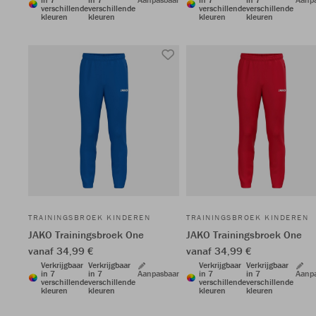
verschillende
verschillende
verschillende
verschillende
kleuren
kleuren
kleuren
kleuren
TRAININGSBROEK KINDEREN
TRAININGSBROEK KINDEREN
JAKO Trainingsbroek One
JAKO Trainingsbroek One
vanaf 34,99 €
vanaf 34,99 €
Verkrijgbaar
Verkrijgbaar
Verkrijgbaar
Verkrijgbaar
in 7
in 7
Aanpasbaar
in 7
in 7
Aanp
verschillende
verschillende
verschillende
verschillende
kleuren
kleuren
kleuren
kleuren