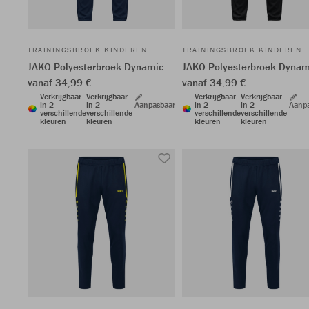
TRAININGSBROEK KINDEREN
TRAININGSBROEK KINDEREN
JAKO Polyesterbroek Dynamic
JAKO Polyesterbroek Dynam
vanaf 34,99 €
vanaf 34,99 €
Verkrijgbaar
Verkrijgbaar
Verkrijgbaar
Verkrijgbaar
in 2
in 2
Aanpasbaar
in 2
in 2
Aanp
verschillende
verschillende
verschillende
verschillende
kleuren
kleuren
kleuren
kleuren