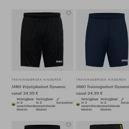
TRAININGSBROEK KINDEREN
TRAININGSBROEK KINDEREN
JAKO Vrijetijdsshort Dynamic
JAKO Trainingsshort Dynami
vanaf 34,99 €
vanaf 24,99 €
Verkrijgbaar
Verkrijgbaar
Verkrijgbaar
Verkrijgbaar
in 2
in 2
Aanpasbaar
in 2
in 2
Aanp
verschillende
verschillende
verschillende
verschillende
kleuren
kleuren
kleuren
kleuren