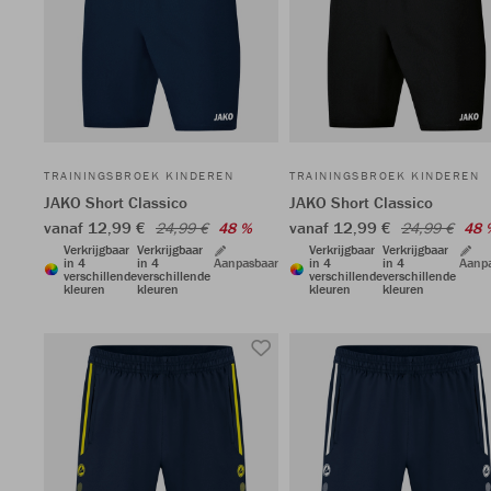
TRAININGSBROEK KINDEREN
TRAININGSBROEK KINDEREN
JAKO Short Classico
JAKO Short Classico
vanaf 12,99 €
vanaf 12,99 €
24,99 €
48 %
24,99 €
48 
Verkrijgbaar
Verkrijgbaar
Verkrijgbaar
Verkrijgbaar
in 4
in 4
Aanpasbaar
in 4
in 4
Aanp
verschillende
verschillende
verschillende
verschillende
kleuren
kleuren
kleuren
kleuren