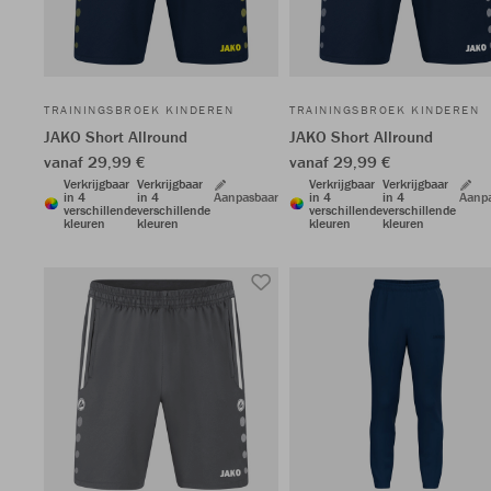
TRAININGSBROEK KINDEREN
TRAININGSBROEK KINDEREN
JAKO Short Allround
JAKO Short Allround
vanaf 29,99 €
vanaf 29,99 €
Verkrijgbaar
Verkrijgbaar
Verkrijgbaar
Verkrijgbaar
in 4
in 4
Aanpasbaar
in 4
in 4
Aanp
verschillende
verschillende
verschillende
verschillende
kleuren
kleuren
kleuren
kleuren