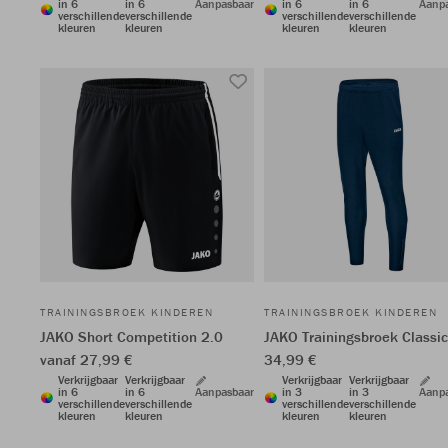
in 6
in 6
Aanpasbaar
in 6
in 6
Aanp
verschillende
verschillende
verschillende
verschillende
kleuren
kleuren
kleuren
kleuren
TRAININGSBROEK KINDEREN
TRAININGSBROEK KINDEREN
JAKO Short Competition 2.0
JAKO Trainingsbroek Classi
vanaf 27,99 €
34,99 €
Verkrijgbaar
Verkrijgbaar
Verkrijgbaar
Verkrijgbaar
in 6
in 6
Aanpasbaar
in 3
in 3
Aanp
verschillende
verschillende
verschillende
verschillende
kleuren
kleuren
kleuren
kleuren