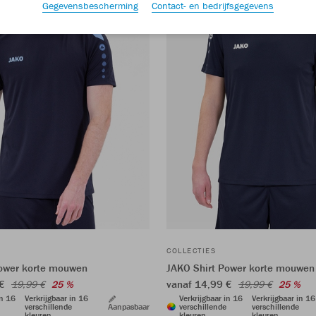
Gegevensbescherming
Contact- en bedrijfsgegevens
COLLECTIES
Power korte mouwen
JAKO Shirt Power korte mouwen
 €
vanaf 14,99 €
19,99 €
25 %
19,99 €
25 %
in 16
Verkrijgbaar in 16
Verkrijgbaar in 16
Verkrijgbaar in 16
verschillende
Aanpasbaar
verschillende
verschillende
kleuren
kleuren
kleuren