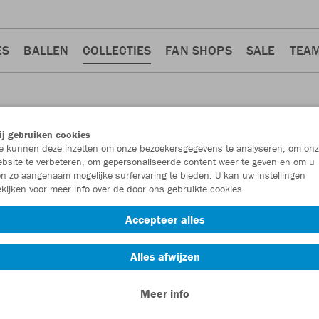
ES
BALLEN
COLLECTIES
FAN SHOPS
SALE
TEA
j gebruiken cookies
 kunnen deze inzetten om onze bezoekersgegevens te analyseren, om onz
bsite te verbeteren, om gepersonaliseerde content weer te geven en om u
n zo aangenaam mogelijke surfervaring te bieden. U kan uw instellingen
kijken voor meer info over de door ons gebruikte cookies.
lo's
Shorten
Shirts
Trainingsbroeken
Broeken
65
63
56
43
37
Accepteer alles
Alles afwijzen
Meer info