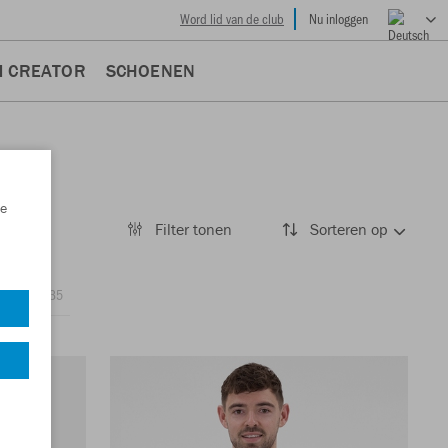
Word lid van de club
Nu inloggen
M CREATOR
SCHOENEN
e
Filter tonen
Sorteren op
Jassen
35