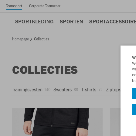
Teamsport
Corporate Teamwear
SPORTKLEDING
SPORTEN
SPORTACCESSOIR
Homepage
Collecties
Wi
We
COLLECTIES
we
ee
be
Trainingsvesten
Sweaters
T-shirts
Ziptops
Po
140
88
72
71