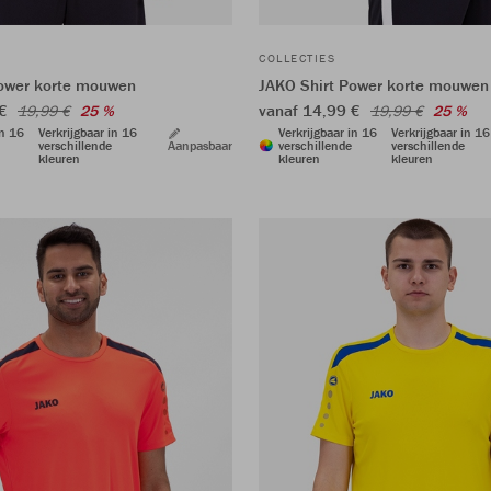
COLLECTIES
Power korte mouwen
JAKO Shirt Power korte mouwen
 €
vanaf 14,99 €
19,99 €
25 %
19,99 €
25 %
in 16
Verkrijgbaar in 16
Verkrijgbaar in 16
Verkrijgbaar in 16
verschillende
Aanpasbaar
verschillende
verschillende
kleuren
kleuren
kleuren