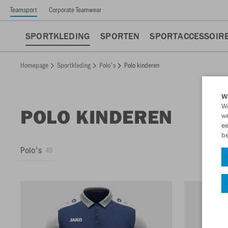
Teamsport
Corporate Teamwear
SPORTKLEDING
SPORTEN
SPORTACCESSOIR
Homepage
Sportkleding
Polo's
Polo kinderen
Wi
We
POLO KINDEREN
we
ee
be
Polo's
49