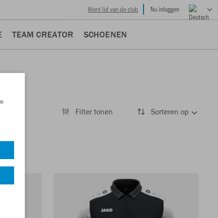
Word lid van de club
Nu inloggen
E
TEAM CREATOR
SCHOENEN
e
Filter tonen
Sorteren op