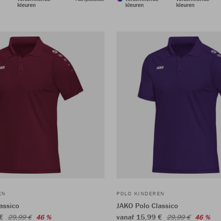
kleuren
kleuren
kleuren
EN
POLO KINDEREN
assico
JAKO Polo Classico
 €
vanaf 15,99 €
29,99 €
46 %
29,99 €
46 %