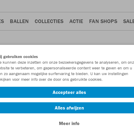
ES
BALLEN
COLLECTIES
ACTIE
FAN SHOPS
SAL
j gebruiken cookies
 kunnen deze inzetten om onze bezoekersgegevens te analyseren, om onz
bsite te verbeteren, om gepersonaliseerde content weer te geven en om u
n zo aangenaam mogelijke surfervaring te bieden. U kan uw instellingen
kijken voor meer info over de door ons gebruikte cookies.
Accepteer alles
Alles afwijzen
Meer info