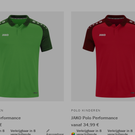
EN
POLO KINDEREN
erformance
JAKO Polo Performance
€
vanaf 34,99 €
in 8
Verkrijgbaar in 8
Verkrijgbaar in 8
Verkrijgbaar in 8
verschillende
Aanpasbaar
verschillende
verschillende