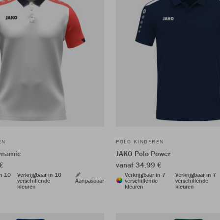
EN
POLO KINDEREN
ynamic
JAKO Polo Power
€
vanaf 34,99 €
in 10
Verkrijgbaar in 10
Verkrijgbaar in 7
Verkrijgbaar in 7
verschillende
Aanpasbaar
verschillende
verschillende
kleuren
kleuren
kleuren