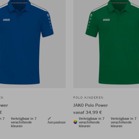
EN
POLO KINDEREN
ower
JAKO Polo Power
€
vanaf 34,99 €
in 7
Verkrijgbaar in 7
Verkrijgbaar in 7
Verkrijgbaar in 7
verschillende
Aanpasbaar
verschillende
verschillende
kleuren
kleuren
kleuren