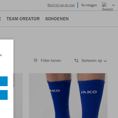
Word lid van de club
Nu inloggen
E
TEAM CREATOR
SCHOENEN
e
Filter tonen
Sorteren op