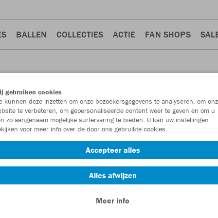
ES
BALLEN
COLLECTIES
ACTIE
FAN SHOPS
SAL
j gebruiken cookies
 kunnen deze inzetten om onze bezoekersgegevens te analyseren, om onz
bsite te verbeteren, om gepersonaliseerde content weer te geven en om u
n zo aangenaam mogelijke surfervaring te bieden. U kan uw instellingen
kijken voor meer info over de door ons gebruikte cookies.
Accepteer alles
Alles afwijzen
Meer info