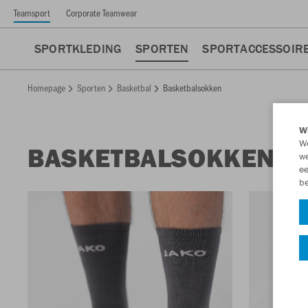
Teamsport
Corporate Teamwear
SPORTKLEDING
SPORTEN
SPORTACCESSOIR
Homepage
Sporten
Basketbal
Basketbalsokken
Wi
We
BASKETBALSOKKEN
we
ee
be