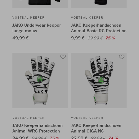
VOETBAL KEEPER
VOETBAL KEEPER
JAKO Underwear keeper
JAKO Keeperhandschoen
lange mouw
Animal Basic RC Protection
49,99 €
9,99 €
39,99 €
75 %
VOETBAL KEEPER
VOETBAL KEEPER
JAKO Keeperhandschoen
JAKO Keeperhandschoen
Animal WRC Protection
Animal GIGA NC
24,99 €
22,99 €
99,99 €
75 %
89,99 €
74 %