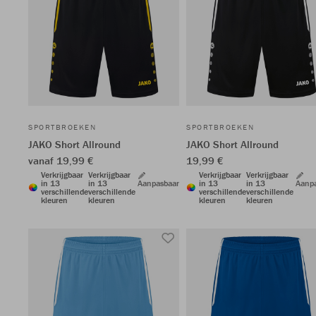
SPORTBROEKEN
SPORTBROEKEN
JAKO Short Allround
JAKO Short Allround
vanaf 19,99 €
19,99 €
Verkrijgbaar
Verkrijgbaar
Verkrijgbaar
Verkrijgbaar
in 13
in 13
Aanpasbaar
in 13
in 13
Aanp
verschillende
verschillende
verschillende
verschillende
kleuren
kleuren
kleuren
kleuren