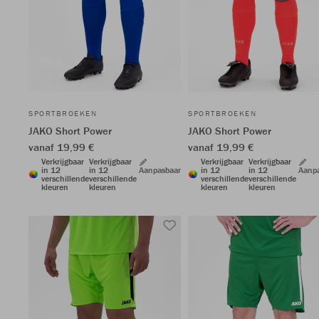
SPORTBROEKEN
SPORTBROEKEN
JAKO Short Power
JAKO Short Power
vanaf 19,99 €
vanaf 19,99 €
Verkrijgbaar
Verkrijgbaar
Verkrijgbaar
Verkrijgbaar
in 12
in 12
Aanpasbaar
in 12
in 12
Aanp
verschillende
verschillende
verschillende
verschillende
kleuren
kleuren
kleuren
kleuren