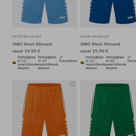
SPORTBROEKEN
SPORTBROEKEN
JAKO Short Allround
JAKO Short Allround
vanaf 19,99 €
vanaf 19,99 €
Verkrijgbaar
Verkrijgbaar
Verkrijgbaar
Verkrijgbaar
in 13
in 13
Aanpasbaar
in 13
in 13
Aanp
verschillende
verschillende
verschillende
verschillende
kleuren
kleuren
kleuren
kleuren