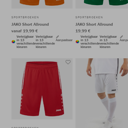
SPORTBROEKEN
SPORTBROEKEN
JAKO Short Allround
JAKO Short Allround
vanaf 19,99 €
19,99 €
Verkrijgbaar
Verkrijgbaar
Verkrijgbaar
Verkrijgbaar
in 13
in 13
Aanpasbaar
in 13
in 13
Aanp
verschillende
verschillende
verschillende
verschillende
kleuren
kleuren
kleuren
kleuren