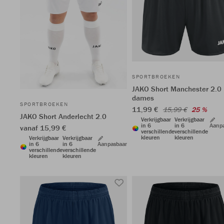
SPORTBROEKEN
JAKO Short Manchester 2.0
dames
SPORTBROEKEN
11,99 €
15,99 €
25 %
JAKO Short Anderlecht 2.0
Verkrijgbaar
Verkrijgbaar
in 6
in 6
Aanp
vanaf 15,99 €
verschillende
verschillende
kleuren
kleuren
Verkrijgbaar
Verkrijgbaar
in 6
in 6
Aanpasbaar
verschillende
verschillende
kleuren
kleuren