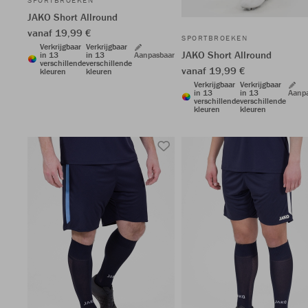
SPORTBROEKEN
JAKO Short Allround
vanaf 19,99 €
SPORTBROEKEN
Verkrijgbaar
Verkrijgbaar
JAKO Short Allround
in 13
in 13
Aanpasbaar
verschillende
verschillende
vanaf 19,99 €
kleuren
kleuren
Verkrijgbaar
Verkrijgbaar
in 13
in 13
Aanp
verschillende
verschillende
kleuren
kleuren