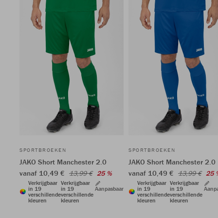
SPORTBROEKEN
SPORTBROEKEN
JAKO Short Manchester 2.0
JAKO Short Manchester 2.0
vanaf 10,49 €
vanaf 10,49 €
13,99 €
25 %
13,99 €
25 
Verkrijgbaar
Verkrijgbaar
Verkrijgbaar
Verkrijgbaar
in 19
in 19
Aanpasbaar
in 19
in 19
Aanp
verschillende
verschillende
verschillende
verschillende
kleuren
kleuren
kleuren
kleuren