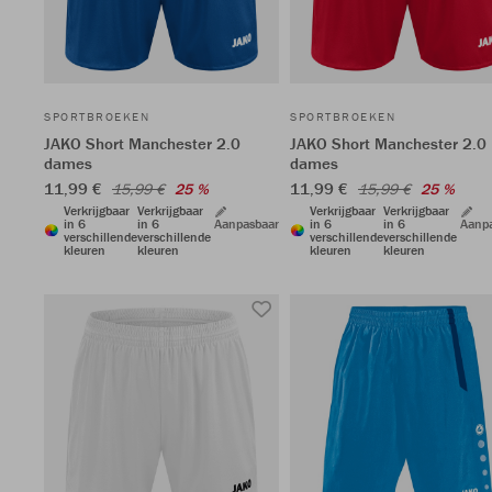
SPORTBROEKEN
SPORTBROEKEN
JAKO Short Manchester 2.0
JAKO Short Manchester 2.0
dames
dames
11,99 €
11,99 €
15,99 €
25 %
15,99 €
25 %
Verkrijgbaar
Verkrijgbaar
Verkrijgbaar
Verkrijgbaar
in 6
in 6
Aanpasbaar
in 6
in 6
Aanp
verschillende
verschillende
verschillende
verschillende
kleuren
kleuren
kleuren
kleuren