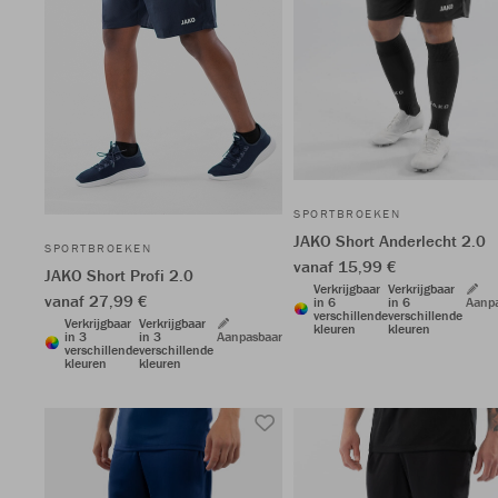
SPORTBROEKEN
JAKO Short Anderlecht 2.0
SPORTBROEKEN
vanaf 15,99 €
JAKO Short Profi 2.0
Verkrijgbaar
Verkrijgbaar
vanaf 27,99 €
in 6
in 6
Aanp
verschillende
verschillende
Verkrijgbaar
Verkrijgbaar
kleuren
kleuren
in 3
in 3
Aanpasbaar
verschillende
verschillende
kleuren
kleuren