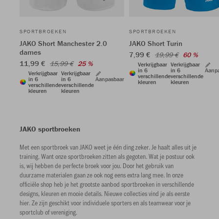
SPORTBROEKEN
SPORTBROEKEN
JAKO Short Manchester 2.0
JAKO Short Turin
dames
7,99 €
19,99 €
60 %
11,99 €
15,99 €
25 %
Verkrijgbaar
Verkrijgbaar
in 6
in 6
Aanp
Verkrijgbaar
Verkrijgbaar
verschillende
verschillende
in 6
in 6
Aanpasbaar
kleuren
kleuren
verschillende
verschillende
kleuren
kleuren
JAKO sportbroeken
Met een sportbroek van JAKO weet je één ding zeker. Je haalt alles uit je
training. Want onze sportbroeken zitten als gegoten. Wat je postuur ook
is, wij hebben de perfecte broek voor jou. Door het gebruik van
duurzame materialen gaan ze ook nog eens extra lang mee. In onze
officiële shop heb je het grootste aanbod sportbroeken in verschillende
designs, kleuren en mooie details. Nieuwe collecties vind je als eerste
hier. Ze zijn geschikt voor individuele sporters en als teamwear voor je
sportclub of vereniging.