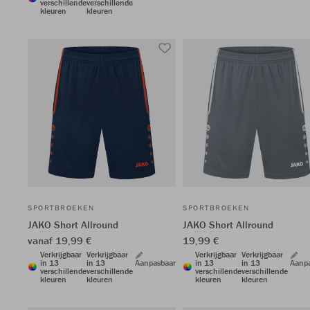
verschillende
verschillende
kleuren
kleuren
SPORTBROEKEN
SPORTBROEKEN
JAKO Short Allround
JAKO Short Allround
vanaf 19,99 €
19,99 €
Verkrijgbaar
Verkrijgbaar
Verkrijgbaar
Verkrijgbaar
in 13
in 13
Aanpasbaar
in 13
in 13
Aanp
verschillende
verschillende
verschillende
verschillende
kleuren
kleuren
kleuren
kleuren