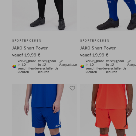
SPORTBROEKEN
SPORTBROEKEN
JAKO Short Power
JAKO Short Power
vanaf 19,99 €
vanaf 19,99 €
Verkrijgbaar
Verkrijgbaar
Verkrijgbaar
Verkrijgbaar
in 12
in 12
Aanpasbaar
in 12
in 12
Aanp
verschillende
verschillende
verschillende
verschillende
kleuren
kleuren
kleuren
kleuren