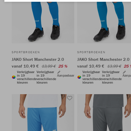
SPORTBROEKEN
SPORTBROEKEN
JAKO Short Manchester 2.0
JAKO Short Manchester 2.0
vanaf 10,49 €
vanaf 10,49 €
13,99 €
25 %
13,99 €
25 
Verkrijgbaar
Verkrijgbaar
Verkrijgbaar
Verkrijgbaar
in 19
in 19
Aanpasbaar
in 19
in 19
Aanp
verschillende
verschillende
verschillende
verschillende
kleuren
kleuren
kleuren
kleuren