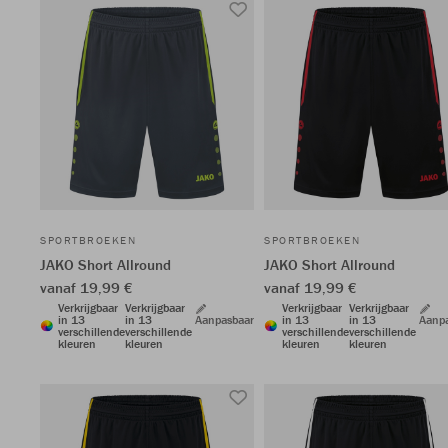
SPORTBROEKEN
SPORTBROEKEN
JAKO Short Allround
JAKO Short Allround
vanaf 19,99 €
vanaf 19,99 €
Verkrijgbaar
Verkrijgbaar
Verkrijgbaar
Verkrijgbaar
in 13
in 13
Aanpasbaar
in 13
in 13
Aanp
verschillende
verschillende
verschillende
verschillende
kleuren
kleuren
kleuren
kleuren