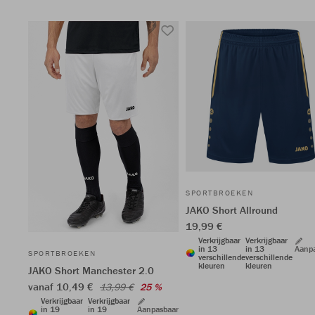
SPORTBROEKEN
JAKO Short Allround
19,99 €
Verkrijgbaar
Verkrijgbaar
in 13
in 13
Aanp
SPORTBROEKEN
verschillende
verschillende
kleuren
kleuren
JAKO Short Manchester 2.0
vanaf 10,49 €
13,99 €
25 %
Verkrijgbaar
Verkrijgbaar
in 19
in 19
Aanpasbaar