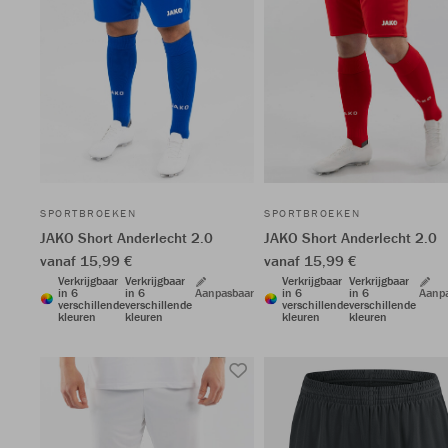
SPORTBROEKEN
SPORTBROEKEN
JAKO Short Anderlecht 2.0
JAKO Short Anderlecht 2.0
vanaf 15,99 €
vanaf 15,99 €
Verkrijgbaar
Verkrijgbaar
Verkrijgbaar
Verkrijgbaar
in 6
in 6
Aanpasbaar
in 6
in 6
Aanp
verschillende
verschillende
verschillende
verschillende
kleuren
kleuren
kleuren
kleuren