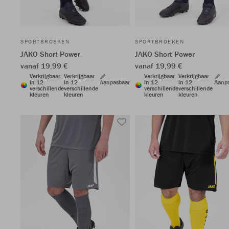
SPORTBROEKEN
SPORTBROEKEN
JAKO Short Power
JAKO Short Power
vanaf 19,99 €
vanaf 19,99 €
Verkrijgbaar
Verkrijgbaar
Verkrijgbaar
Verkrijgbaar
in 12
in 12
Aanpasbaar
in 12
in 12
Aanp
verschillende
verschillende
verschillende
verschillende
kleuren
kleuren
kleuren
kleuren