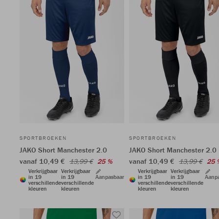
SPORTBROEKEN
SPORTBROEKEN
JAKO Short Manchester 2.0
JAKO Short Manchester 2.0
vanaf 10,49 €
vanaf 10,49 €
13,99 €
25 %
13,99 €
25 
Verkrijgbaar
Verkrijgbaar
Verkrijgbaar
Verkrijgbaar
in 19
in 19
Aanpasbaar
in 19
in 19
Aanp
verschillende
verschillende
verschillende
verschillende
kleuren
kleuren
kleuren
kleuren