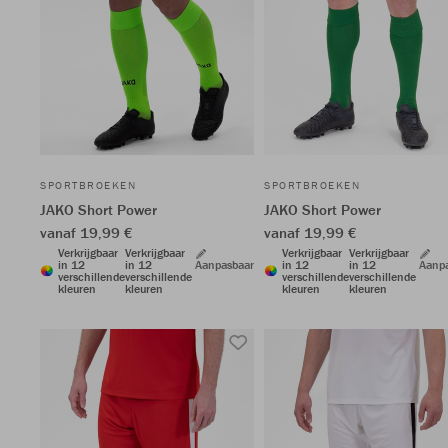
SPORTBROEKEN
SPORTBROEKEN
JAKO Short Power
JAKO Short Power
vanaf 19,99 €
vanaf 19,99 €
Verkrijgbaar
Verkrijgbaar
Verkrijgbaar
Verkrijgbaar
in 12
in 12
Aanpasbaar
in 12
in 12
Aanp
verschillende
verschillende
verschillende
verschillende
kleuren
kleuren
kleuren
kleuren