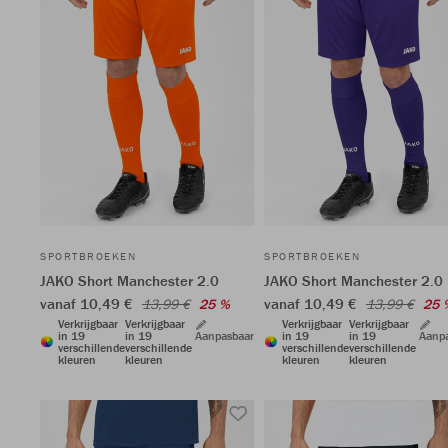
SPORTBROEKEN
SPORTBROEKEN
JAKO Short Manchester 2.0
JAKO Short Manchester 2.0
vanaf 10,49 €
vanaf 10,49 €
13,99 €
25 %
13,99 €
25 
Verkrijgbaar
Verkrijgbaar
Verkrijgbaar
Verkrijgbaar
in 19
in 19
Aanpasbaar
in 19
in 19
Aanp
verschillende
verschillende
verschillende
verschillende
kleuren
kleuren
kleuren
kleuren