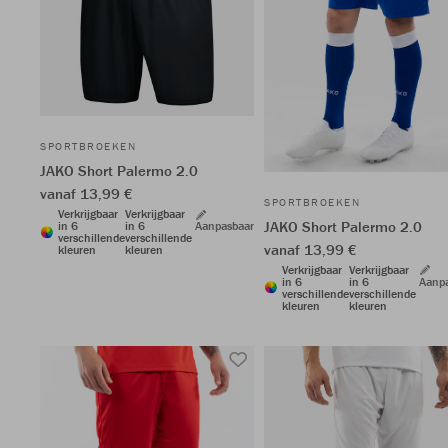
SPORTBROEKEN
JAKO Short Palermo 2.0
vanaf 13,99 €
SPORTBROEKEN
Verkrijgbaar
Verkrijgbaar
JAKO Short Palermo 2.0
in 6
in 6
Aanpasbaar
verschillende
verschillende
vanaf 13,99 €
kleuren
kleuren
Verkrijgbaar
Verkrijgbaar
in 6
in 6
Aanp
verschillende
verschillende
kleuren
kleuren