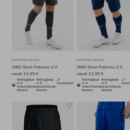
SPORTBROEKEN
SPORTBROEKEN
JAKO Short Palermo 2.0
JAKO Short Palermo 2.0
vanaf 13,99 €
vanaf 13,99 €
Verkrijgbaar
Verkrijgbaar
Verkrijgbaar
Verkrijgbaar
in 6
in 6
Aanpasbaar
in 6
in 6
Aanp
verschillende
verschillende
verschillende
verschillende
kleuren
kleuren
kleuren
kleuren