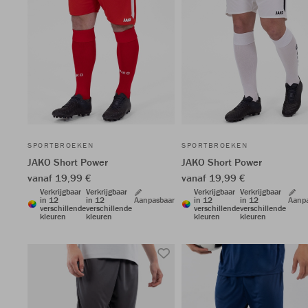
SPORTBROEKEN
SPORTBROEKEN
JAKO Short Power
JAKO Short Power
vanaf 19,99 €
vanaf 19,99 €
Verkrijgbaar
Verkrijgbaar
Verkrijgbaar
Verkrijgbaar
in 12
in 12
Aanpasbaar
in 12
in 12
Aanp
verschillende
verschillende
verschillende
verschillende
kleuren
kleuren
kleuren
kleuren