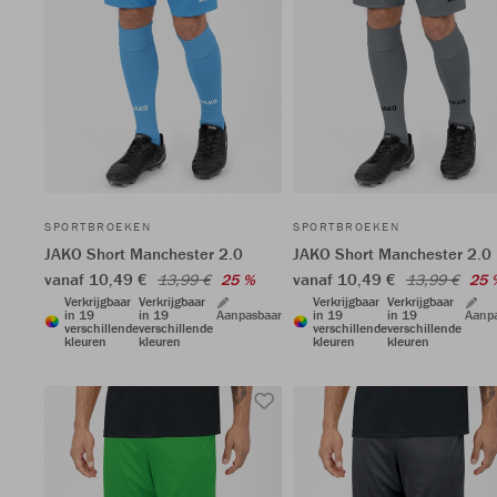
SPORTBROEKEN
SPORTBROEKEN
JAKO Short Manchester 2.0
JAKO Short Manchester 2.0
vanaf 10,49 €
vanaf 10,49 €
13,99 €
25 %
13,99 €
25 
Verkrijgbaar
Verkrijgbaar
Verkrijgbaar
Verkrijgbaar
in 19
in 19
Aanpasbaar
in 19
in 19
Aanp
verschillende
verschillende
verschillende
verschillende
kleuren
kleuren
kleuren
kleuren