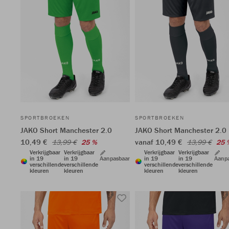
SPORTBROEKEN
SPORTBROEKEN
JAKO Short Manchester 2.0
JAKO Short Manchester 2.0
10,49 €
vanaf 10,49 €
13,99 €
25 %
13,99 €
25 
Verkrijgbaar
Verkrijgbaar
Verkrijgbaar
Verkrijgbaar
in 19
in 19
Aanpasbaar
in 19
in 19
Aanp
verschillende
verschillende
verschillende
verschillende
kleuren
kleuren
kleuren
kleuren