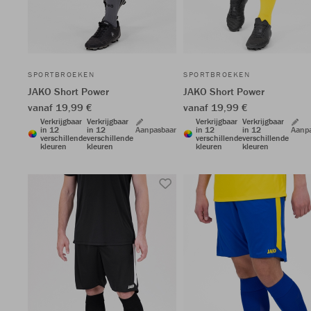
SPORTBROEKEN
SPORTBROEKEN
JAKO Short Power
JAKO Short Power
vanaf 19,99 €
vanaf 19,99 €
Verkrijgbaar
Verkrijgbaar
Verkrijgbaar
Verkrijgbaar
in 12
in 12
Aanpasbaar
in 12
in 12
Aanp
verschillende
verschillende
verschillende
verschillende
kleuren
kleuren
kleuren
kleuren