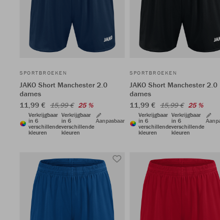
SPORTBROEKEN
SPORTBROEKEN
JAKO Short Manchester 2.0
JAKO Short Manchester 2.0
dames
dames
11,99 €
11,99 €
15,99 €
25 %
15,99 €
25 %
Verkrijgbaar
Verkrijgbaar
Verkrijgbaar
Verkrijgbaar
in 6
in 6
Aanpasbaar
in 6
in 6
Aanp
verschillende
verschillende
verschillende
verschillende
kleuren
kleuren
kleuren
kleuren