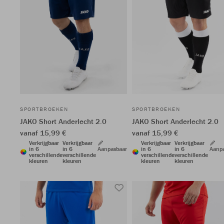
SPORTBROEKEN
SPORTBROEKEN
JAKO Short Anderlecht 2.0
JAKO Short Anderlecht 2.0
vanaf 15,99 €
vanaf 15,99 €
Verkrijgbaar
Verkrijgbaar
Verkrijgbaar
Verkrijgbaar
in 6
in 6
Aanpasbaar
in 6
in 6
Aanp
verschillende
verschillende
verschillende
verschillende
kleuren
kleuren
kleuren
kleuren