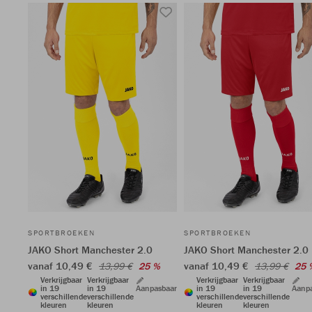
SPORTBROEKEN
SPORTBROEKEN
JAKO Short Manchester 2.0
JAKO Short Manchester 2.0
vanaf 10,49 €
vanaf 10,49 €
13,99 €
25 %
13,99 €
25 
Verkrijgbaar
Verkrijgbaar
Verkrijgbaar
Verkrijgbaar
in 19
in 19
Aanpasbaar
in 19
in 19
Aanp
verschillende
verschillende
verschillende
verschillende
kleuren
kleuren
kleuren
kleuren