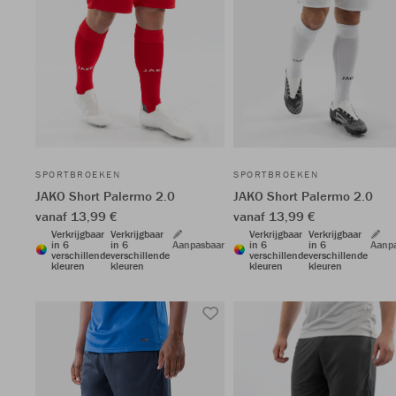
SPORTBROEKEN
SPORTBROEKEN
JAKO Short Palermo 2.0
JAKO Short Palermo 2.0
vanaf 13,99 €
vanaf 13,99 €
Verkrijgbaar
Verkrijgbaar
Verkrijgbaar
Verkrijgbaar
in 6
in 6
Aanpasbaar
in 6
in 6
Aanp
verschillende
verschillende
verschillende
verschillende
kleuren
kleuren
kleuren
kleuren